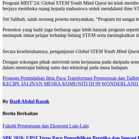
Program MIST’24: Global STEM Youth Mind Quest ini telah memberi
berjaya membuka ruang kepada mahasiswa untuk mendalami ilmu STE
Siti Salihah, salah seorang peserta menyatakan, “Program ini sangat 
Penonton yang hadir juga berharap agar lebih banyak program seperti
memupuk minat pelajar terhadap bidang STEM serta meningkatkan d
Secara keseluruhannya, penganjuran
Global STEM Youth Mind Ques
Dengan sokongan pihak universiti serta kerjasama padu daripada semu
dalam menerajui bidang sains dan teknologi pada masa hadapan.
Navigasi
Program Pemindahan Ilmu Pacu Transformasi Pengurusan dan Tadb
KECIPI: JALINAN MESRA KOMUNITI DI 99 WONDERLAND
kiriman
By
Bazli Abdul Razak
Berita Berkaitan
Fakulti Pengurusan dan Ekonomi
Lain-Lain
SPK 2026: UPSI Terus Pacu Penyelidikan Beretika dan Inovasi