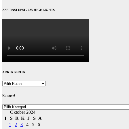
ASPIRASI UPSI 2025 HIGHLIGHTS
ARKIB BERITA
ARKIB
BERITA
Kategori
Kategori
Oktober 2024
I
S
R
K
J
S
A
1
2
3
4
5
6