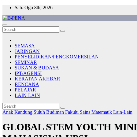
Skip
Sab. Ogo 8th, 2026
to
content
E-PENA
Berita Digital Terkini
SEMASA
JARINGAN
PENYELIDIKAN/PENGKOMERSILAN
SEMINAR
SUKAN & BUDAYA
IPT/AGENSI
KERATAN AKHBAR
RENCANA
PELAJAR
LAIN-LAIN
Anak Kandung Suluh Budiman
Fakulti Sains Matematik
Lain-Lain
GLOBAL STEM YOUTH MIND