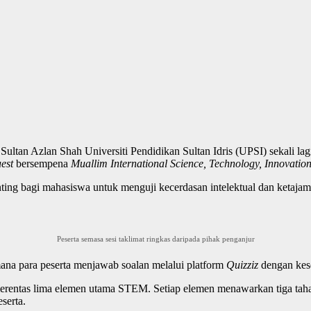
ltan Azlan Shah Universiti Pendidikan Sultan Idris (UPSI) sekali lag
uest
bersempena
Muallim International Science, Technology, Innovatio
ing bagi mahasiswa untuk menguji kecerdasan intelektual dan ketaja
Peserta semasa sesi taklimat ringkas daripada pihak penganjur
ana para peserta menjawab soalan melalui platform
Quizziz
dengan kese
erentas lima elemen utama STEM. Setiap elemen menawarkan tiga taha
serta.