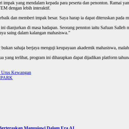
 impak yang mendalam kepada para peserta dan penonton. Ramai yan
M dengan lebih interaktif.
terbaik dan memberi impak besar. Saya harap ia dapat diteruskan pada 
 ini dianjurkan di masa hadapan. Seorang pennton iaitu Safuan Salleh 
aya saing dalam kalangan mahasiswa.”
t
bukan sahaja berjaya menguji keupayaan akademik mahasiswa, mala
a yang terlibat, program ini diharapkan dapat dijadikan platform tahu
ir Urus Kewangan
 PARK
 Berteraskan Manusiawi Dalam Era AI