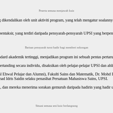
Peserta semasa menjawab kuiz
 dikendalikan oleh unit aktiviti program, yang telah mengatur soalann
pentaksir, yang terdiri daripada pensyarah-pensyarah UPSI yang berpe
Barisan pensyarah turut hadir bagi memberi sokongan
dard akademik tertinggi, menjadikan program ini sebuah pentas pertar
ertanding secara individu, disaksikan oleh pelajar-pelajar UPSI dan ahl
al Ehwal Pelajar dan Alumni), Fakulti Sains dan Matematik, Dr. Moh
 Idris Saidin selaku penasihat Persatuan Mahasiswa Sains, UPSI.
ini, dan mereka menerima sorakan gemuruh daripada hadirin yang had
Situasi semasa sesi kuiz berlangsung