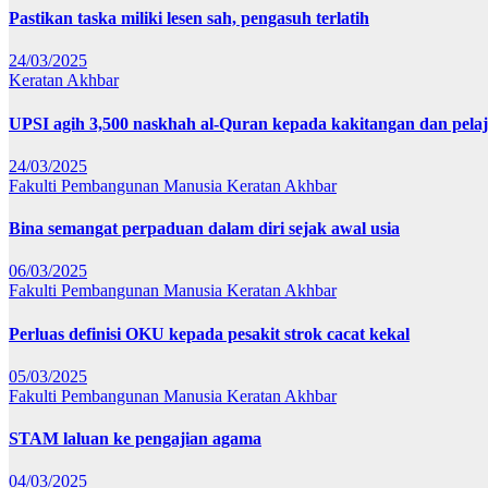
Pastikan taska miliki lesen sah, pengasuh terlatih
24/03/2025
Keratan Akhbar
UPSI agih 3,500 naskhah al-Quran kepada kakitangan dan pela
24/03/2025
Fakulti Pembangunan Manusia
Keratan Akhbar
Bina semangat perpaduan dalam diri sejak awal usia
06/03/2025
Fakulti Pembangunan Manusia
Keratan Akhbar
Perluas definisi OKU kepada pesakit strok cacat kekal
05/03/2025
Fakulti Pembangunan Manusia
Keratan Akhbar
STAM laluan ke pengajian agama
04/03/2025