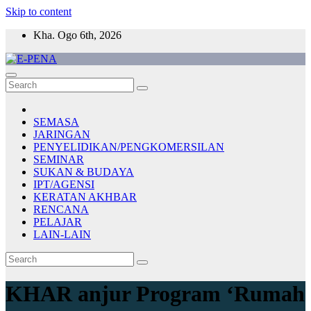
Skip to content
Kha. Ogo 6th, 2026
E-PENA
Berita Digital Terkini
SEMASA
JARINGAN
PENYELIDIKAN/PENGKOMERSILAN
SEMINAR
SUKAN & BUDAYA
IPT/AGENSI
KERATAN AKHBAR
RENCANA
PELAJAR
LAIN-LAIN
KHAR anjur Program ‘Rumah