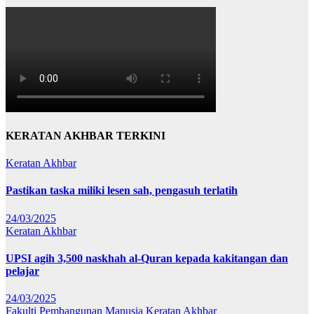
KERATAN AKHBAR TERKINI
Keratan Akhbar
Pastikan taska miliki lesen sah, pengasuh terlatih
24/03/2025
Keratan Akhbar
UPSI agih 3,500 naskhah al-Quran kepada kakitangan dan
pelajar
24/03/2025
Fakulti Pembangunan Manusia
Keratan Akhbar