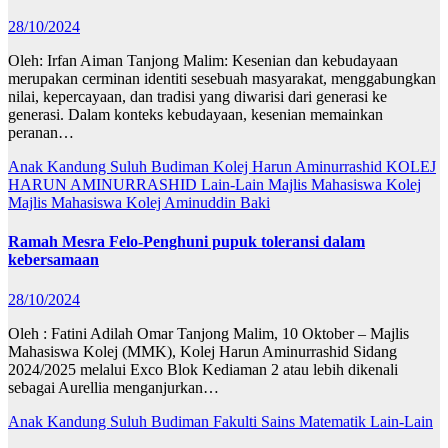
28/10/2024
Oleh: Irfan Aiman Tanjong Malim: Kesenian dan kebudayaan
merupakan cerminan identiti sesebuah masyarakat, menggabungkan
nilai, kepercayaan, dan tradisi yang diwarisi dari generasi ke
generasi. Dalam konteks kebudayaan, kesenian memainkan
peranan…
Anak Kandung Suluh Budiman
Kolej Harun Aminurrashid
KOLEJ
HARUN AMINURRASHID
Lain-Lain
Majlis Mahasiswa Kolej
Majlis Mahasiswa Kolej Aminuddin Baki
Ramah Mesra Felo-Penghuni pupuk toleransi dalam
kebersamaan
28/10/2024
Oleh : Fatini Adilah Omar Tanjong Malim, 10 Oktober – Majlis
Mahasiswa Kolej (MMK), Kolej Harun Aminurrashid Sidang
2024/2025 melalui Exco Blok Kediaman 2 atau lebih dikenali
sebagai Aurellia menganjurkan…
Anak Kandung Suluh Budiman
Fakulti Sains Matematik
Lain-Lain