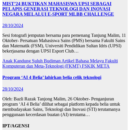
MIST’24 BUKTIKAN MAHASISWA UPSI SEBAGAI
PELAPIS GENERASI TEKNOLOGI DAN INOVASI
NEGARA MELALUI E-SPORT MLBB CHALLENGE
28/10/2024
Sesi fotografi jemputan bersama para pemenang Tanjung Malim, 11
Oktober- Persatuan Mahasiswa Sains (PMS) bersama Fakulti Sains
dan Matematik (FSM), Universiti Pendidikan Sultan Idris (UPSI)
bekerjasama dengan UPSI Esport Club…
Anak Kandung Suluh Budiman
Artikel Bahasa Melayu
Fakulti
Komputeran dan Meta-Teknologi (FKMT)
FSKIK
META
Program ‘AI 4 Belia’ lahirkan belia celik teknologi
28/10/2024
Oleh: Bazli Razak Tanjong Malim, 26 Oktober- Penganjuran
program ‘AI 4 Belia’ dilihat sebagai platform kepada belia untuk
membudayakan Sains, Teknologi dan Inovasi (STI) terutamanya
penggunaan kecerdasan buatan (AI) terutama…
IPT/AGENSI