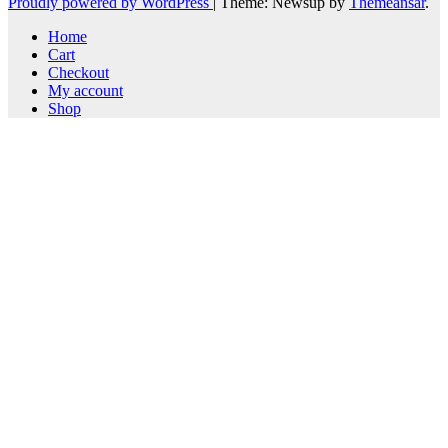
Proudly powered by WordPress
|
Theme: Newsup by
Themeansar
.
Home
Cart
Checkout
My account
Shop