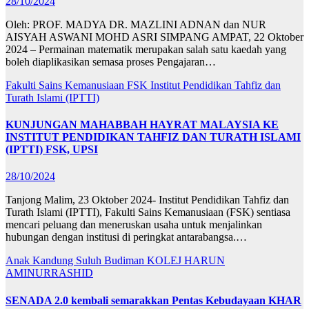
28/10/2024
Oleh: PROF. MADYA DR. MAZLINI ADNAN dan NUR
AISYAH ASWANI MOHD ASRI SIMPANG AMPAT, 22 Oktober
2024 – Permainan matematik merupakan salah satu kaedah yang
boleh diaplikasikan semasa proses Pengajaran…
Fakulti Sains Kemanusiaan
FSK
Institut Pendidikan Tahfiz dan
Turath Islami (IPTTI)
KUNJUNGAN MAHABBAH HAYRAT MALAYSIA KE
INSTITUT PENDIDIKAN TAHFIZ DAN TURATH ISLAMI
(IPTTI) FSK, UPSI
28/10/2024
Tanjong Malim, 23 Oktober 2024- Institut Pendidikan Tahfiz dan
Turath Islami (IPTTI), Fakulti Sains Kemanusiaan (FSK) sentiasa
mencari peluang dan meneruskan usaha untuk menjalinkan
hubungan dengan institusi di peringkat antarabangsa.…
Anak Kandung Suluh Budiman
KOLEJ HARUN
AMINURRASHID
SENADA 2.0 kembali semarakkan Pentas Kebudayaan KHAR