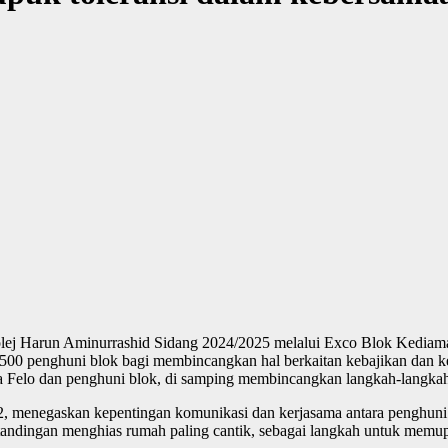
j Harun Aminurrashid Sidang 2024/2025 melalui Exco Blok Kediaman 
0 penghuni blok bagi membincangkan hal berkaitan kebajikan dan k
ra Felo dan penghuni blok, di samping membincangkan langkah-langka
, menegaskan kepentingan komunikasi dan kerjasama antara penghuni 
tandingan menghias rumah paling cantik, sebagai langkah untuk memup