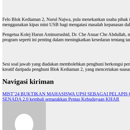
Felo Blok Kediaman 2, Nurul Najwa, pula menekankan usaha pihak 
menggunakan kipas mini USB bagi mengatasi masalah kepanasan dalam
Pengetua Kolej Harun Aminurrashid, Dr. Che Anuar Che Abdullah, m
program seperti ini penting dalam meningkatkan kesedaran tentang 
Sesi soal jawab yang diadakan membolehkan penghuni berkongsi pendap
kreatif daripada penghuni Blok Kediaman 2, yang menceriakan sua
Navigasi kiriman
MIST’24 BUKTIKAN MAHASISWA UPSI SEBAGAI PELAPI
SENADA 2.0 kembali semarakkan Pentas Kebudayaan KHAR