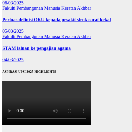
06/03/2025
Fakulti Pembangunan Manusia
Keratan Akhbar
Perluas definisi OKU kepada pesakit strok cacat kekal
05/03/2025
Fakulti Pembangunan Manusia
Keratan Akhbar
STAM laluan ke pengajian agama
04/03/2025
ASPIRASI UPSI 2025 HIGHLIGHTS