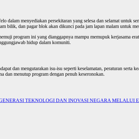
felo dalam menyediakan persekitaran yang selesa dan selamat untuk
 bilik, dan pagar blok akan dikunci pada jam lapan malam untuk mem
emuji program ini yang dianggapnya mampu memupuk kerjasama erat an
tanggungjawab hidup dalam komuniti.
at dan mengutarakan isu-isu seperti keselamatan, peraturan serta kead
sana dan menutup program dengan penuh keseronokan.
S GENERASI TEKNOLOGI DAN INOVASI NEGARA MELALUI