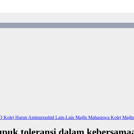
ID
Kolej Harun Aminurrashid
Lain-Lain
Majlis Mahasiswa Kolej
Majli
puk toleransi dalam kebersama