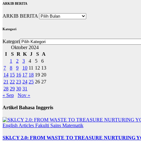
ARKIB BERITA
ARKIB BERITA
Kategori
Kategori
Oktober 2024
I
S
R
K
J
S
A
1
2
3
4
5
6
7
8
9
10
11
12
13
14
15
16
17
18
19
20
21
22
23
24
25
26
27
28
29
30
31
« Sep
Nov »
Artikel Bahasa Inggeris
English Articles
Fakulti Sains Matematik
SKI.CY 2.0: FROM WASTE TO TREASURE NURTURING