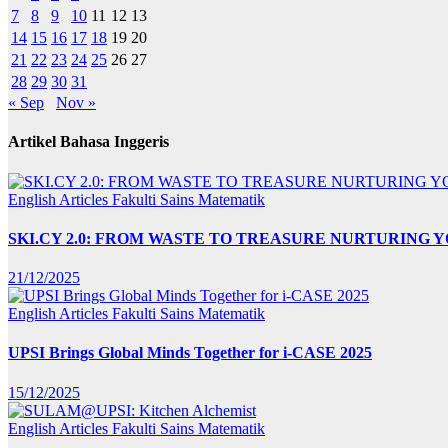
7
8
9
10
11
12
13
14
15
16
17
18
19
20
21
22
23
24
25
26
27
28
29
30
31
« Sep
Nov »
Artikel Bahasa Inggeris
English Articles
Fakulti Sains Matematik
SKI.CY 2.0: FROM WASTE TO TREASURE NURTURING
21/12/2025
English Articles
Fakulti Sains Matematik
UPSI Brings Global Minds Together for i-CASE 2025
15/12/2025
English Articles
Fakulti Sains Matematik