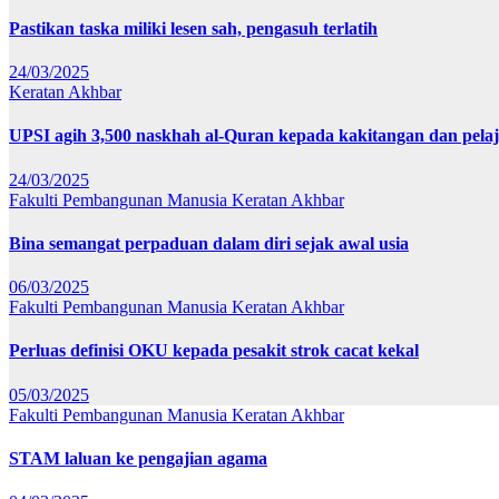
Pastikan taska miliki lesen sah, pengasuh terlatih
24/03/2025
Keratan Akhbar
UPSI agih 3,500 naskhah al-Quran kepada kakitangan dan pela
24/03/2025
Fakulti Pembangunan Manusia
Keratan Akhbar
Bina semangat perpaduan dalam diri sejak awal usia
06/03/2025
Fakulti Pembangunan Manusia
Keratan Akhbar
Perluas definisi OKU kepada pesakit strok cacat kekal
05/03/2025
Fakulti Pembangunan Manusia
Keratan Akhbar
STAM laluan ke pengajian agama