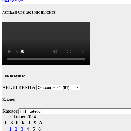
04/03/2025
ASPIRASI UPSI 2025 HIGHLIGHTS
ARKIB BERITA
ARKIB BERITA
Kategori
Kategori
Oktober 2024
I
S
R
K
J
S
A
1
2
3
4
5
6