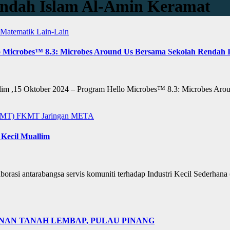
endah Islam Al-Amin Keramat
s Matematik
Lain-Lain
 Microbes™ 8.3: Microbes Around Us Bersama Sekolah Rendah 
m ,15 Oktober 2024 – Program Hello Microbes™ 8.3: Microbes Around
FKMT)
FKMT
Jaringan
META
 Kecil Muallim
rasi antarabangsa servis komuniti terhadap Industri Kecil Sederhana
NAN TANAH LEMBAP, PULAU PINANG