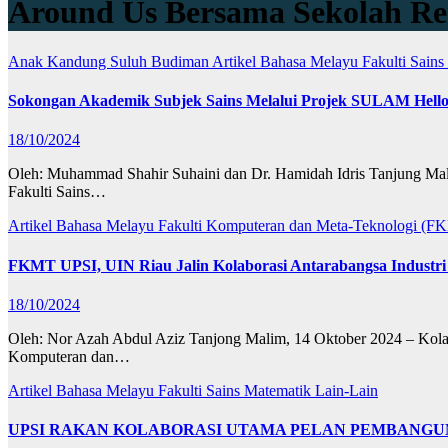
Around Us Bersama Sekolah R
Anak Kandung Suluh Budiman
Artikel Bahasa Melayu
Fakulti Sain
Sokongan Akademik Subjek Sains Melalui Projek SULAM Hello
18/10/2024
Oleh: Muhammad Shahir Suhaini dan Dr. Hamidah Idris Tanjung Mali
Fakulti Sains…
Artikel Bahasa Melayu
Fakulti Komputeran dan Meta-Teknologi (
FKMT UPSI, UIN Riau Jalin Kolaborasi Antarabangsa Industri
18/10/2024
Oleh: Nor Azah Abdul Aziz Tanjong Malim, 14 Oktober 2024 – Kolabo
Komputeran dan…
Artikel Bahasa Melayu
Fakulti Sains Matematik
Lain-Lain
UPSI RAKAN KOLABORASI UTAMA PELAN PEMBANGU