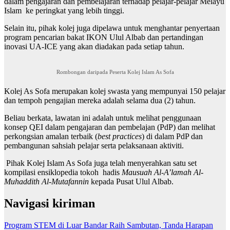
dalam pengajaran dan pembelajaran terhadap pelajar-pelajar Melayu
Islam ke peringkat yang lebih tinggi.
Selain itu, pihak kolej juga dipelawa untuk menghantar penyertaan
program pencarian bakat IKON Ulul Albab dan pertandingan
inovasi UA-ICE yang akan diadakan pada setiap tahun.
Rombongan daripada Peserta Kolej Islam As Sofa
Kolej As Sofa merupakan kolej swasta yang mempunyai 150 pelajar
dan tempoh pengajian mereka adalah selama dua (2) tahun.
Beliau berkata, lawatan ini adalah untuk melihat penggunaan
konsep QEI dalam pengajaran dan pembelajan (PdP) dan melihat
perkongsian amalan terbaik (
best practices
) di dalam PdP dan
pembangunan sahsiah pelajar serta pelaksanaan aktiviti.
Pihak Kolej Islam As Sofa juga telah menyerahkan satu set
kompilasi ensiklopedia tokoh hadis
Mausuah Al-A’lamah Al-
Muhaddith Al-Mutafannin
kepada Pusat Ulul Albab.
Navigasi kiriman
Program STEM di Luar Bandar Raih Sambutan, Tanda Harapan