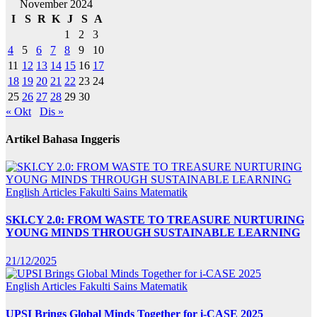
November 2024
I
S
R
K
J
S
A
1
2
3
4
5
6
7
8
9
10
11
12
13
14
15
16
17
18
19
20
21
22
23
24
25
26
27
28
29
30
« Okt
Dis »
Artikel Bahasa Inggeris
English Articles
Fakulti Sains Matematik
SKI.CY 2.0: FROM WASTE TO TREASURE NURTURING
YOUNG MINDS THROUGH SUSTAINABLE LEARNING
21/12/2025
English Articles
Fakulti Sains Matematik
UPSI Brings Global Minds Together for i-CASE 2025