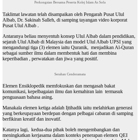
Perkongsian Bersama Peserta Kolej Islam As Sofa
Taklimat lawatan telah disampaikan oleh Pengarah Pusat Ulul
Albab, Dr. Sakinah Salleh, di samping tayangan video korporat
Pusat Ulul Albab .
Antaranya beliau menyentuh konsep Ulul Albab dalam pendidikan,
sejarah Ulul Albab di Malaysia dan model Ulul Albab UPSI yang
mengandungi tiga (3) elemen iaitu Quranik, menjadikan Al-Quran
sebagai sumber ilmu dalam membentuk hati dan membina
keperibadian , perwatakan dan jiwa yang positif.
Serahan Cenderamata
Elemen Ensiklopedik memfokuskan dan mengasah bakat
komunikasi, kepelbagaian ilmu dan kemahiran lain termasuk
penguasaan bahasa asing.
Manakala elemen ketiga adalah Ijtihadik iaitu melahirkan generasi
yang berkeupayaan berdepan dengan pelbagai cabaran di samping
berfikiran kreatif dan inovatif.
Katanya lagi, kedua-dua pihak boleh mengembangkan dan
meningkatkan kerjasama dalam konteks penerapan elemen QEI