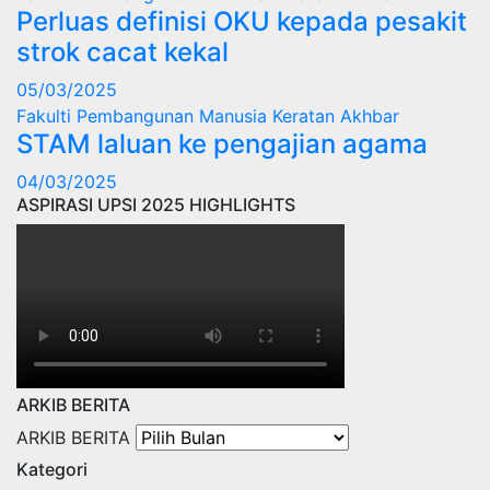
Perluas definisi OKU kepada pesakit
strok cacat kekal
05/03/2025
Fakulti Pembangunan Manusia
Keratan Akhbar
STAM laluan ke pengajian agama
04/03/2025
ASPIRASI UPSI 2025 HIGHLIGHTS
ARKIB BERITA
ARKIB BERITA
Kategori