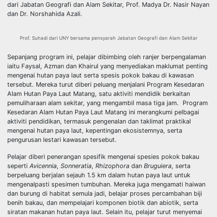
dari Jabatan Geografi dan Alam Sekitar, Prof. Madya Dr. Nasir Nayan
dan Dr. Norshahida Azali.
Prof. Suhadi dari UNY bersama pensyarah Jabatan Geografi dan Alam Sekitar
Sepanjang program ini, pelajar dibimbing oleh ranjer berpengalaman
iaitu Faysal, Azman dan Khairul yang menyediakan maklumat penting
mengenai hutan paya laut serta spesis pokok bakau di kawasan
tersebut. Mereka turut diberi peluang menjalani Program Kesedaran
Alam Hutan Paya Laut Matang, satu aktiviti mendidik berkaitan
pemuliharaan alam sekitar, yang mengambil masa tiga jam. Program
Kesedaran Alam Hutan Paya Laut Matang ini merangkumi pelbagai
aktiviti pendidikan, termasuk pengenalan dan taklimat praktikal
mengenai hutan paya laut, kepentingan ekosistemnya, serta
pengurusan lestari kawasan tersebut.
Pelajar diberi penerangan spesifik mengenai spesies pokok bakau
seperti
Avicennia
,
Sonneratia
,
Rhizophora
dan
Bruguiera
, serta
berpeluang berjalan sejauh 1.5 km dalam hutan paya laut untuk
mengenalpasti spesimen tumbuhan. Mereka juga mengamati haiwan
dan burung di habitat semula jadi, belajar proses percambahan biji
benih bakau, dan mempelajari komponen biotik dan abiotik, serta
siratan makanan hutan paya laut. Selain itu, pelajar turut menyemai