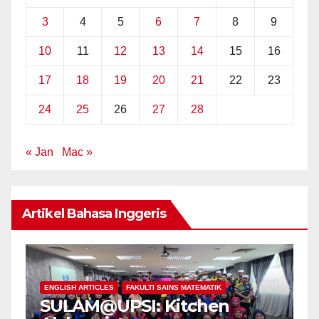
3
4
5
6
7
8
9
10
11
12
13
14
15
16
17
18
19
20
21
22
23
24
25
26
27
28
« Jan
Mac »
Artikel Bahasa Inggeris
ENGLISH
ENGLISH ARTICLES
FAKULTI SAINS MATEMATIK
SULAM@UPSI: Kitchen
PUSAT AN