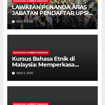
BAHAGIAN SUMBER MANUSIA
LAWATAN PENANDA ARAS
JABATAN PENDAFTAR UPSI
KE JABATAN PENDAFTAR
OGO 5, 2026
UniSZA – PERKUKUH
KERJASAMA STRATEGIK
INSTITUSI
BAHAGIAN SUMBER MANUSIA
Kursus Bahasa Etnik di
Malaysia: Memperkasa
Warisan, Memperluas
OGO 3, 2026
Komunikasi
BAHAGIAN SUMBER MANUSIA