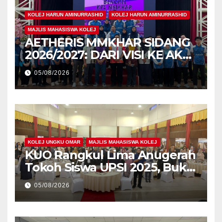
KOLEJ HARUN AMINURRASHID
KOLEJ HARUN AMINURRASHID
MAJLIS MAHASISWA KOLEJ
AETHERIS MMKHAR SIDANG
2026/2027: DARI VISI KE AKSI,
MEMBINA LEGASI GENERASI
05/08/2026
PEMIMPIN
KOLEJ UNGKU OMAR
MAJLIS MAHASISWA KOLEJ
KUO Rangkul Lima Anugerah
Tokoh Siswa UPSI 2025, Bukti
Kecemerlangan Mahasiswa
05/08/2026
Holistik