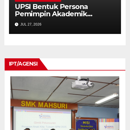
UPSI Bentuk Persona
Pemimpin Akademik
Berteraskan Nilai dan
JUL 27, 2026
Strategi
IPT/AGENSI