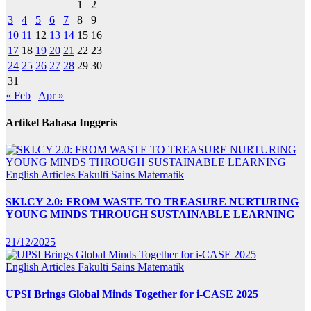
1
2
3
4
5
6
7
8
9
10
11
12
13
14
15
16
17
18
19
20
21
22
23
24
25
26
27
28
29
30
31
« Feb
Apr »
Artikel Bahasa Inggeris
English Articles
Fakulti Sains Matematik
SKI.CY 2.0: FROM WASTE TO TREASURE NURTURING
YOUNG MINDS THROUGH SUSTAINABLE LEARNING
21/12/2025
English Articles
Fakulti Sains Matematik
UPSI Brings Global Minds Together for i-CASE 2025