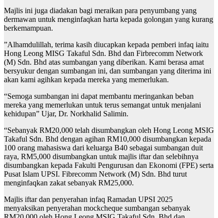
Majlis ini juga diadakan bagi meraikan para penyumbang yang
dermawan untuk menginfaqkan harta kepada golongan yang kurang
berkemampuan.
”Alhamdulillah, terima kasih diucapkan kepada pemberi infaq iaitu
Hong Leong MISG Takaful Sdn. Bhd dan Firbrecomm Network
(M) Sdn. Bhd atas sumbangan yang diberikan. Kami berasa amat
bersyukur dengan sumbangan ini, dan sumbangan yang diterima ini
akan kami agihkan kepada mereka yang memerlukan.
“Semoga sumbangan ini dapat membantu meringankan beban
mereka yang memerlukan untuk terus semangat untuk menjalani
kehidupan” Ujar, Dr. Norkhalid Salimin.
“Sebanyak RM20,000 telah disumbangkan oleh Hong Leong MSIG
Takaful Sdn. Bhd dengan agihan RM10,000 disumbangkan kepada
100 orang mahasiswa dari keluarga B40 sebagai sumbangan duit
raya, RM5,000 disumbangkan untuk majlis iftar dan selebihnya
disumbangkan kepada Fakulti Pengurusan dan Ekonomi (FPE) serta
Pusat Islam UPSI. Fibrecomm Network (M) Sdn. Bhd turut
menginfaqkan zakat sebanyak RM25,000.
Majlis iftar dan penyerahan infaq Ramadan UPSI 2025
menyaksikan penyerahan mockcheque sumbangan sebanyak
RM20,000 oleh Hong Leong MSIG Takaful Sdn. Bhd dan