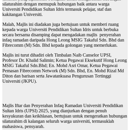
silaturahim dengan memupuk hubungan baik antara warga
Universiti Pendidikan Sultan Idris termasuk pelajar, staf dan
kakitangan Universiti.
Malah, Majlis ini diadakan juga bertujuan untuk memberi ruang
kepada warga Universiti Pendidikan Sultan Idris untuk berbuka
secara bersama disamping dapat mengadakan majlis penyerahan
infaq ramadan daripada Hong Leong MSIG Takaful Sdn. Bhd dan
Fibrecomm (M) Sdn. Bhd kepada golongan yang memerlukan.
Majlis ini turut dihadiri oleh Timbalan Naib Canselor UPSI,
Profesor Dr. Khalid Salimin; Ketua Pegawai Eksekutif Hong Leong
MSIG Takaful Sdn.Bhd; En. Mohd Asri Omar, Ketua Pegawai
Pemasan Fibrecomm Network (M) Sdn. Bhd, En. Mohd Rizal Md
Diton dan barisan serta Jawatankuasa Pengurusan Tertinggi
Universiti (JKPU).
Majlis Iftar dan Penyerahan Infaq Ramadan Universiti Pendidikan
Sultan Idris (UPSI) 2025, yang dianjurkan dengan penuh
kesyukuran dan keikhlasan, bertujuan untuk mengeratkan hubungan
silaturahim di kalangan seluruh warga universiti, termasuklah
mahasiswa, pensyarah.