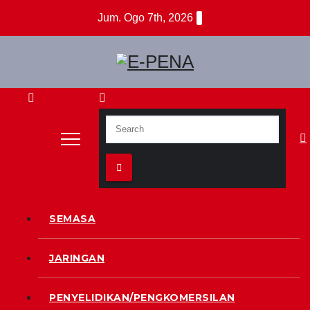
Skip
Jum. Ogo 7th, 2026
to
content
Berita Digital Terkini
E-PENA
SEMASA
JARINGAN
PENYELIDIKAN/PENGKOMERSILAN