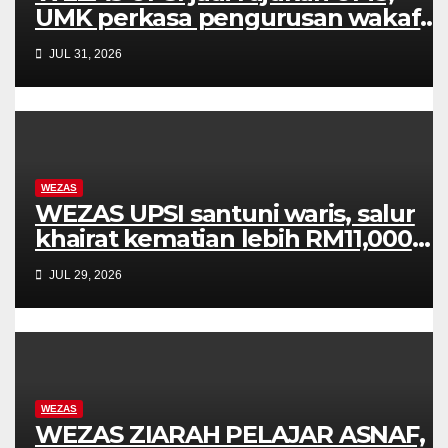
UMK perkasa pengurusan wakaf
dan filantropi universiti
JUL 31, 2026
WEZAS
WEZAS UPSI santuni waris, salur
khairat kematian lebih RM11,000
kepada keluarga arwah Norhayati
JUL 29, 2026
WEZAS
WEZAS ZIARAH PELAJAR ASNAF,