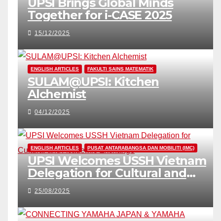
UPSI Brings Global Minds
Together for i-CASE 2025
15/12/2025
ENGLISH ARTICLES
FAKULTI SAINS MATEMATIK
SULAM@UPSI: Kitchen
Alchemist
04/12/2025
ENGLISH ARTICLES
PUSAT ANTARABANGSA DAN MOBILITI (IMC)
UPSI Welcomes USSH Vietnam
Delegation for Cultural and
Academic Exchange
25/08/2025