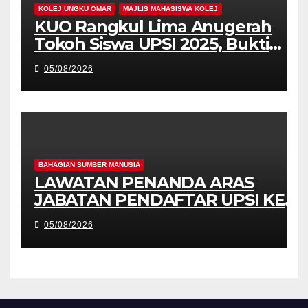
KOLEJ UNGKU OMAR
MAJLIS MAHASISWA KOLEJ
KUO Rangkul Lima Anugerah
Tokoh Siswa UPSI 2025, Bukti
Kecemerlangan Mahasiswa
05/08/2026
Holistik
BAHAGIAN SUMBER MANUSIA
LAWATAN PENANDA ARAS
JABATAN PENDAFTAR UPSI KE
JABATAN PENDAFTAR UniSZA –
05/08/2026
PERKUKUH KERJASAMA
STRATEGIK INSTITUSI