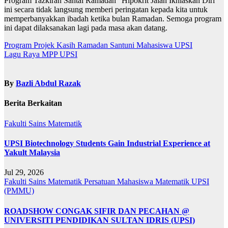
Program Tazkirah Santai Ramadan “Hipokrit Jalan Ikhlaskan Diri”
ini secara tidak langsung memberi peringatan kepada kita untuk
memperbanyakkan ibadah ketika bulan Ramadan. Semoga program
ini dapat dilaksanakan lagi pada masa akan datang.
Navigasi
Program Projek Kasih Ramadan Santuni Mahasiswa UPSI
Lagu Raya MPP UPSI
kiriman
By
Bazli Abdul Razak
Berita Berkaitan
Fakulti Sains Matematik
UPSI Biotechnology Students Gain Industrial Experience at
Yakult Malaysia
Jul 29, 2026
Fakulti Sains Matematik
Persatuan Mahasiswa Matematik UPSI
(PMMU)
ROADSHOW CONGAK SIFIR DAN PECAHAN @
UNIVERSITI PENDIDIKAN SULTAN IDRIS (UPSI)