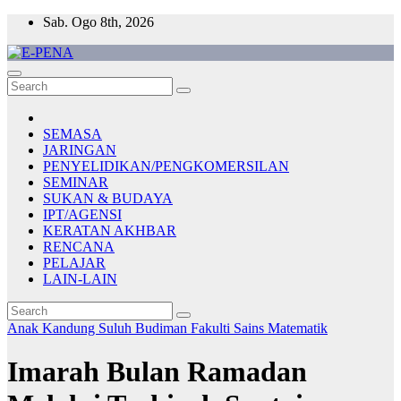
Skip
Sab. Ogo 8th, 2026
to
content
E-PENA
Berita Digital Terkini
SEMASA
JARINGAN
PENYELIDIKAN/PENGKOMERSILAN
SEMINAR
SUKAN & BUDAYA
IPT/AGENSI
KERATAN AKHBAR
RENCANA
PELAJAR
LAIN-LAIN
Anak Kandung Suluh Budiman
Fakulti Sains Matematik
Imarah Bulan Ramadan