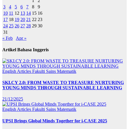
1
2
3
4
5
6
7
8
9
10
11
12
13
14
15
16
17
18
19
20
21
22
23
24
25
26
27
28
29
30
31
« Feb
Apr »
Artikel Bahasa Inggeris
English Articles
Fakulti Sains Matematik
SKI.CY 2.0: FROM WASTE TO TREASURE NURTURING
YOUNG MINDS THROUGH SUSTAINABLE LEARNING
21/12/2025
English Articles
Fakulti Sains Matematik
UPSI Brings Global Minds Together for i-CASE 2025