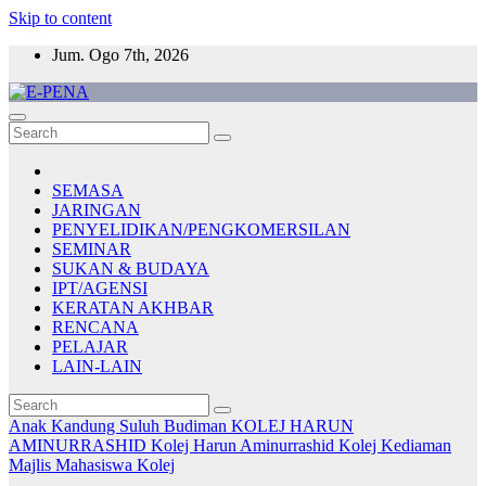
Skip to content
Jum. Ogo 7th, 2026
E-PENA
Berita Digital Terkini
SEMASA
JARINGAN
PENYELIDIKAN/PENGKOMERSILAN
SEMINAR
SUKAN & BUDAYA
IPT/AGENSI
KERATAN AKHBAR
RENCANA
PELAJAR
LAIN-LAIN
Anak Kandung Suluh Budiman
KOLEJ HARUN
AMINURRASHID
Kolej Harun Aminurrashid
Kolej Kediaman
Majlis Mahasiswa Kolej