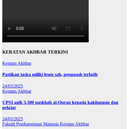
KERATAN AKHBAR TERKINI
Keratan Akhbar
Pastikan taska miliki lesen sah, pengasuh terlatih
24/03/2025
Keratan Akhbar
UPSI agih 3,500 naskhah al-Quran kepada kakitangan dan
pelajar
24/03/2025
Fakulti Pembangunan Manusia
Keratan Akhbar