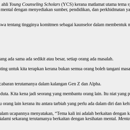
 ahli
Young Counseling Scholars
(YCS) kerana matlamat utama tema s
n mental dengan menyediakan sumber, pendidikan, dan perkhidmatan 
wa tentang tingginya komitmen sebagai kaunselor dalam membentuk nil
rang ada sama ada sedikit atau besar, setiap orang ada masalah.
nting untuk kita terapkan kerana bukan semua orang boleh tangani mas
an cabaran terutamanya dalam kalangan Gen Z dan Alpha.
 duta. Kita kena jadi seorang yang membantu orang lain. Itu niat yang
tu orang lain kerana itu antara tarbiah yang perlu ada dalam diri dan k
lam ucapannya menyatakan, “Tema kali ini adalah berkaitan dengan k
 dialami sekarang terutamanya berkaitan dengan kesihatan mental.
Menta