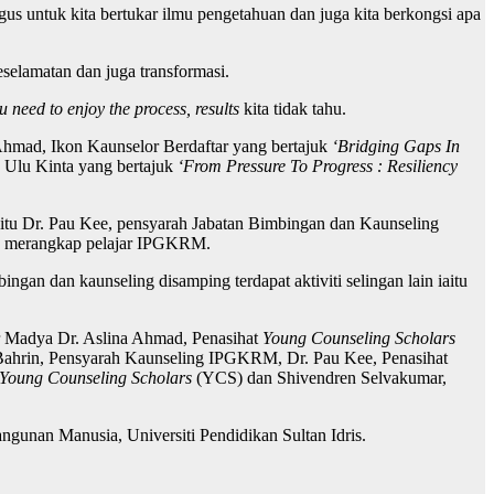
agus untuk kita bertukar ilmu pengetahuan dan juga kita berkongsi apa
selamatan dan juga transformasi.
u need to enjoy the process, results
kita tidak tahu.
Ahmad, Ikon Kaunselor Berdaftar yang bertajuk
‘Bridging Gaps In
 Ulu Kinta yang bertajuk
‘From Pressure To Progress : Resiliency
iaitu Dr. Pau Kee, pensyarah Jabatan Bimbingan dan Kaunseling
merangkap pelajar IPGKRM.
gan dan kaunseling disamping terdapat aktiviti selingan lain iaitu
or Madya Dr. Aslina Ahmad, Penasihat
Young Counseling Scholars
Bahrin, Pensyarah Kaunseling IPGKRM, Dr. Pau Kee, Penasihat
Young Counseling Scholars
(YCS) dan Shivendren Selvakumar,
gunan Manusia, Universiti Pendidikan Sultan Idris.