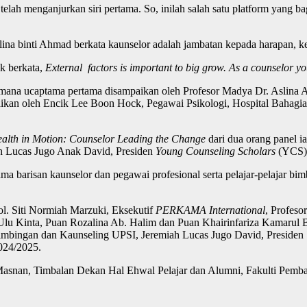
 telah menganjurkan siri pertama. So, inilah salah satu platform yang b
na binti Ahmad berkata kaunselor adalah jambatan kepada harapan, ke
k berkata,
External factors is important to big grow. As a counselor
yo
imana ucaptama pertama disampaikan oleh Profesor Madya Dr. Aslina 
kan oleh Encik Lee Boon Hock, Pegawai Psikologi, Hospital Bahagia
alth in Motion: Counselor Leading the Change
dari dua orang panel 
h Lucas Jugo Anak David, Presiden
Young Counseling Scholars
(YCS) 
barisan kaunselor dan pegawai profesional serta pelajar-pelajar bimbin
Kol. Siti Normiah Marzuki, Eksekutif
PERKAMA International
, Profes
Ulu Kinta, Puan Rozalina Ab. Halim dan Puan Khairinfariza Kamarul 
mbingan dan Kaunseling UPSI, Jeremiah Lucas Jugo David, Presiden
024/2025.
Masnan, Timbalan Dekan Hal Ehwal Pelajar dan Alumni, Fakulti Pemban