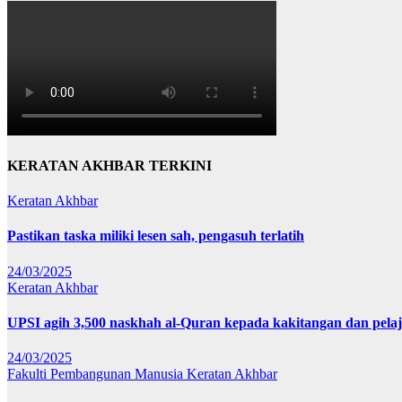
KERATAN AKHBAR TERKINI
Keratan Akhbar
Pastikan taska miliki lesen sah, pengasuh terlatih
24/03/2025
Keratan Akhbar
UPSI agih 3,500 naskhah al-Quran kepada kakitangan dan pela
24/03/2025
Fakulti Pembangunan Manusia
Keratan Akhbar