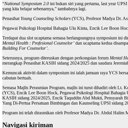
“
National Symposium 2.0
ini bukan siri yang pertama, last year UPSI
yang kita belajar sebenarnya,” tambahnya lagi.
Penasihat
Young Counseling Scholars
(YCS), Profesor Madya Dr. Asli
Pegawai Psikologi Hospital Bahagia Ulu Kinta, Encik Lee Boon Hoc
Terdapat dua slot ucaptama semasa berlangsungnya symposium ini d
Mental Health : Profesional Counselor’
dan ucaptama kedua disampai
Building For Counselor’
.
Seterusnya, program diteruskan dengan perkongsian forum
Mental He
merangkap Penasihat KASIH sidang 2024/2025 dan saudara Jeremia
Kemuncak aktiviti dalam symposium ini ialah jamuan raya YCS bersama 
cabutan bertuah.
Semasa Majlis Perasmian Program, majlis ini turut dihadiri oleh Lt. 
(YCS), Encik Lee Boon Hock, Pegawai Psikologi Hospital Bahagia 
KASIH sidang 2024/2025, Encik Taquddin Abd Mukti, Pensyarah Bi
Yang Di-Pertua Persatuan Bimbingan dan Kaunseling UPSI sidang 2
Program ini telah dirasmikan oleh Profesor Madya Dr. Abdul Halim 
Navigasi kiriman