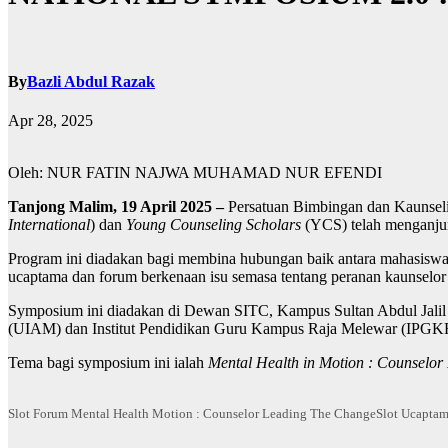
By
Bazli Abdul Razak
Apr 28, 2025
Oleh: NUR FATIN NAJWA MUHAMAD NUR EFENDI
Tanjong Malim, 19 April 2025 –
Persatuan Bimbingan dan Kaunseli
International
) dan
Young Counseling Scholars
(YCS) telah menganjur
Program ini diadakan bagi membina hubungan baik antara mahasiswa
ucaptama dan forum berkenaan isu semasa tentang peranan kaunselor 
Symposium ini diadakan di Dewan SITC, Kampus Sultan Abdul Jalil S
(UIAM) dan Institut Pendidikan Guru Kampus Raja Melewar (IPG
Tema bagi symposium ini ialah
Mental Health in Motion : Counselor
Slot Forum Mental Health Motion : Counselor Leading The Change
Slot Ucaptam