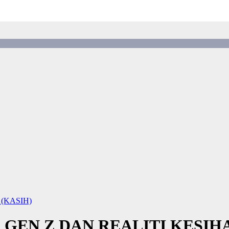
g (KASIH)
: GEN Z DAN REALITI KESI