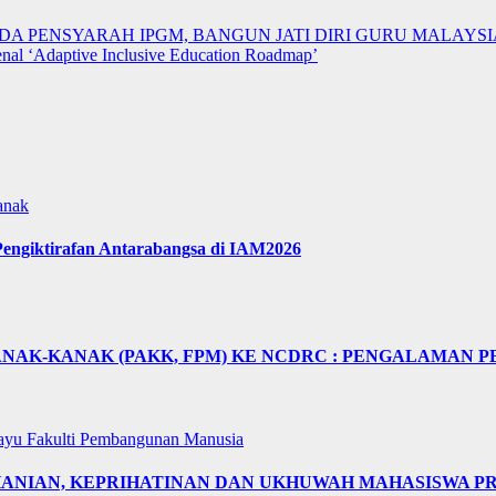
A PENSYARAH IPGM, BANGUN JATI DIRI GURU MALAYSI
enal ‘Adaptive Inclusive Education Roadmap’
anak
engiktirafan Antarabangsa di IAM2026
NAK-KANAK (PAKK, FPM) KE NCDRC : PENGALAMAN P
layu
Fakulti Pembangunan Manusia
OHANIAN, KEPRIHATINAN DAN UKHUWAH MAHASISWA 