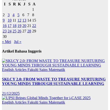
I
S
R
K
J
S
A
1
2
3
4
5
6
7
8
9
10
11
12
13
14
15
16
17
18
19
20
21
22
23
24
25
26
27
28
29
30
« Mei
Jul »
Artikel Bahasa Inggeris
English Articles
Fakulti Sains Matematik
SKI.CY 2.0: FROM WASTE TO TREASURE NURTURING
YOUNG MINDS THROUGH SUSTAINABLE LEARNING
21/12/2025
English Articles
Fakulti Sains Matematik