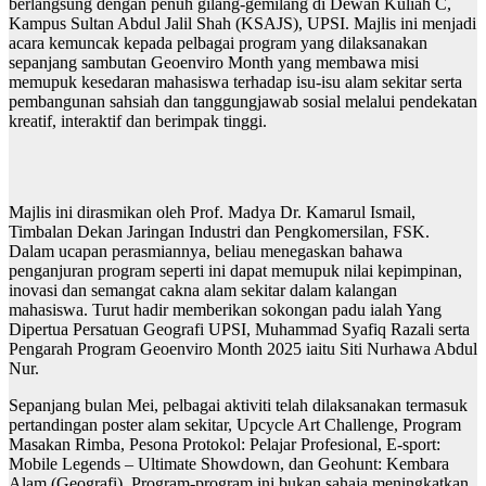
berlangsung dengan penuh gilang-gemilang di Dewan Kuliah C,
Kampus Sultan Abdul Jalil Shah (KSAJS), UPSI. Majlis ini menjadi
acara kemuncak kepada pelbagai program yang dilaksanakan
sepanjang sambutan Geoenviro Month yang membawa misi
memupuk kesedaran mahasiswa terhadap isu-isu alam sekitar serta
pembangunan sahsiah dan tanggungjawab sosial melalui pendekatan
kreatif, interaktif dan berimpak tinggi.
Majlis ini dirasmikan oleh Prof. Madya Dr. Kamarul Ismail,
Timbalan Dekan Jaringan Industri dan Pengkomersilan, FSK.
Dalam ucapan perasmiannya, beliau menegaskan bahawa
penganjuran program seperti ini dapat memupuk nilai kepimpinan,
inovasi dan semangat cakna alam sekitar dalam kalangan
mahasiswa. Turut hadir memberikan sokongan padu ialah Yang
Dipertua Persatuan Geografi UPSI, Muhammad Syafiq Razali serta
Pengarah Program Geoenviro Month 2025 iaitu Siti Nurhawa Abdul
Nur.
Sepanjang bulan Mei, pelbagai aktiviti telah dilaksanakan termasuk
pertandingan poster alam sekitar, Upcycle Art Challenge, Program
Masakan Rimba, Pesona Protokol: Pelajar Profesional, E-sport:
Mobile Legends – Ultimate Showdown, dan Geohunt: Kembara
Alam (Geografi). Program-program ini bukan sahaja meningkatkan