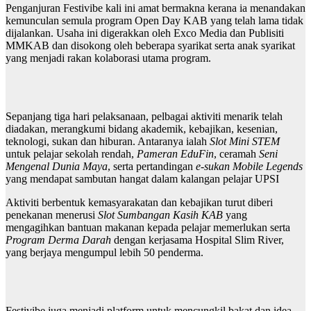
Penganjuran Festivibe kali ini amat bermakna kerana ia menandakan
kemunculan semula program Open Day KAB yang telah lama tidak
dijalankan. Usaha ini digerakkan oleh Exco Media dan Publisiti
MMKAB dan disokong oleh beberapa syarikat serta anak syarikat
yang menjadi rakan kolaborasi utama program.
Sepanjang tiga hari pelaksanaan, pelbagai aktiviti menarik telah
diadakan, merangkumi bidang akademik, kebajikan, kesenian,
teknologi, sukan dan hiburan. Antaranya ialah
Slot Mini STEM
untuk pelajar sekolah rendah,
Pameran EduFin
, ceramah
Seni
Mengenal Dunia Maya
, serta pertandingan
e-sukan Mobile Legends
yang mendapat sambutan hangat dalam kalangan pelajar UPSI
Aktiviti berbentuk kemasyarakatan dan kebajikan turut diberi
penekanan menerusi
Slot Sumbangan Kasih KAB
yang
mengagihkan bantuan makanan kepada pelajar memerlukan serta
Program Derma Darah
dengan kerjasama Hospital Slim River,
yang berjaya mengumpul lebih 50 penderma.
Festivibe juga menjadi platform untuk mencungkil bakat dan idea