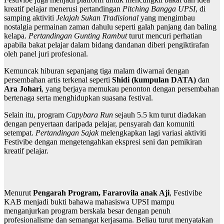
kreatif pelajar menerusi pertandingan
Pitching Bangga UPSI
, di
samping aktiviti
Jelajah Sukan Tradisional
yang mengimbau
nostalgia permainan zaman dahulu seperti galah panjang dan baling
kelapa.
Pertandingan Gunting Rambut
turut mencuri perhatian
apabila bakat pelajar dalam bidang dandanan diberi pengiktirafan
oleh panel juri profesional.
Kemuncak hiburan sepanjang tiga malam diwarnai dengan
persembahan artis terkenal seperti
Shidi (kumpulan DATA)
dan
Ara Johari
, yang berjaya memukau penonton dengan persembahan
bertenaga serta menghidupkan suasana festival.
Selain itu, program
Capybara Run
sejauh 5.5 km turut diadakan
dengan penyertaan daripada pelajar, pensyarah dan komuniti
setempat.
Pertandingan Sajak
melengkapkan lagi variasi aktiviti
Festivibe dengan mengetengahkan ekspresi seni dan pemikiran
kreatif pelajar.
Menurut
Pengarah Program, Fararovila anak Aji
, Festivibe
KAB menjadi bukti bahawa mahasiswa UPSI mampu
menganjurkan program berskala besar dengan penuh
profesionalisme dan semangat kerjasama. Beliau turut menyatakan