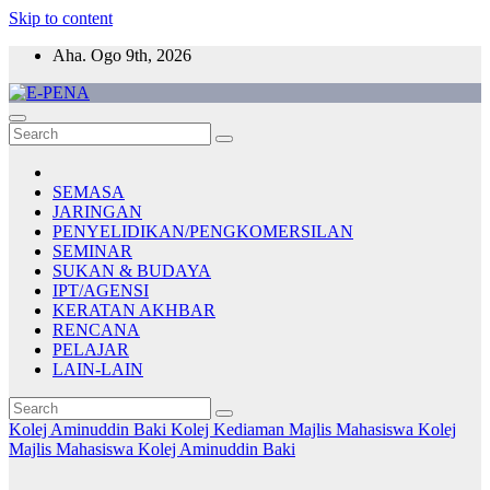
Skip to content
Aha. Ogo 9th, 2026
E-PENA
Berita Digital Terkini
SEMASA
JARINGAN
PENYELIDIKAN/PENGKOMERSILAN
SEMINAR
SUKAN & BUDAYA
IPT/AGENSI
KERATAN AKHBAR
RENCANA
PELAJAR
LAIN-LAIN
Kolej Aminuddin Baki
Kolej Kediaman
Majlis Mahasiswa Kolej
Majlis Mahasiswa Kolej Aminuddin Baki