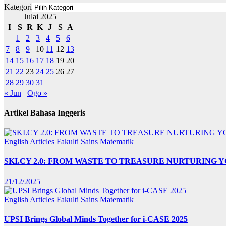
Kategori
Julai 2025
I
S
R
K
J
S
A
1
2
3
4
5
6
7
8
9
10
11
12
13
14
15
16
17
18
19
20
21
22
23
24
25
26
27
28
29
30
31
« Jun
Ogo »
Artikel Bahasa Inggeris
English Articles
Fakulti Sains Matematik
SKI.CY 2.0: FROM WASTE TO TREASURE NURTURING
21/12/2025
English Articles
Fakulti Sains Matematik
UPSI Brings Global Minds Together for i-CASE 2025