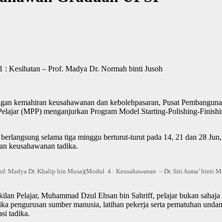
 : Kesihatan – Prof. Madya Dr. Normah binti Jusoh
dengan kemahiran keusahawanan dan kebolehpasaran, Pusat Pembangu
n Pelajar (MPP) menganjurkan Program Model Starting-Polishing-Fin
 berlangsung selama tiga minggu berturut-turut pada 14, 21 dan 28 Jun
itan keusahawanan tadika.
f. Madya Dr. Khalip bin Musa)
(Modul 4 : Keusahawanan – Dr. Siti Asma’ binti 
kilan Pelajar, Muhammad Dzul Ehsan bin Sahriff, pelajar bukan sahaj
etika pengurusan sumber manusia, latihan pekerja serta pematuhan und
i tadika.