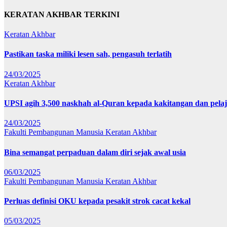
KERATAN AKHBAR TERKINI
Keratan Akhbar
Pastikan taska miliki lesen sah, pengasuh terlatih
24/03/2025
Keratan Akhbar
UPSI agih 3,500 naskhah al-Quran kepada kakitangan dan pela
24/03/2025
Fakulti Pembangunan Manusia
Keratan Akhbar
Bina semangat perpaduan dalam diri sejak awal usia
06/03/2025
Fakulti Pembangunan Manusia
Keratan Akhbar
Perluas definisi OKU kepada pesakit strok cacat kekal
05/03/2025