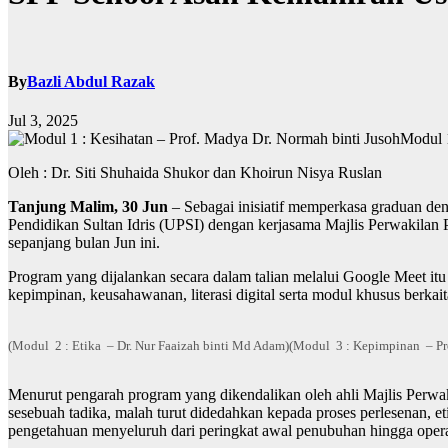
By
Bazli Abdul Razak
Jul 3, 2025
Modul 1
Oleh : Dr. Siti Shuhaida Shukor dan Khoirun Nisya Ruslan
Tanjung Malim, 30 Jun
– Sebagai inisiatif memperkasa graduan 
Pendidikan Sultan Idris (UPSI) dengan kerjasama Majlis Perwakila
sepanjang bulan Jun ini.
Program yang dijalankan secara dalam talian melalui Google Meet itu
kepimpinan, keusahawanan, literasi digital serta modul khusus berka
(Modul 2 : Etika – Dr. Nur Faaizah binti Md Adam)
(Modul 3 : Kepimpinan – Pro
Menurut pengarah program yang dikendalikan oleh ahli Majlis Perwa
sesebuah tadika, malah turut didedahkan kepada proses perlesenan, 
pengetahuan menyeluruh dari peringkat awal penubuhan hingga operas