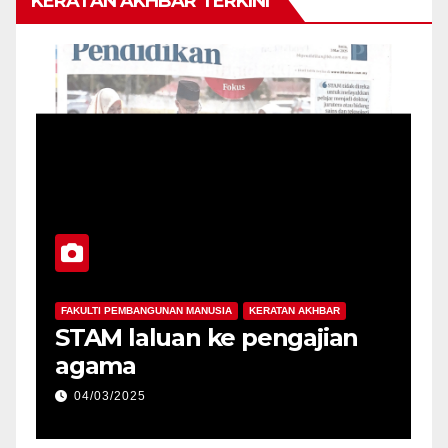
KERATAN AKHBAR TERKINI
MANUSIA
KERATAN AKHBAR
FAKULTI PEMBANGUNAN MANUSIA
KE
gat perpaduan
Perluas definisi 
ejak awal usia
pesakit strok caca
05/03/2025