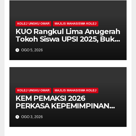
KOLEJ UNGKU OMAR
MAJLIS MAHASISWA KOLEJ
KUO Rangkul Lima Anugerah
Tokoh Siswa UPSI 2025, Bukti
Kecemerlangan Mahasiswa
OGO 5, 2026
Holistik
KOLEJ UNGKU OMAR
MAJLIS MAHASISWA KOLEJ
KEM PEMAKSI 2026
PERKASA KEPEMIMPINAN
MAHASISWA UPSI,
OGO 3, 2026
LAHIRKAN PEMIMPIN
BERWAWASAN