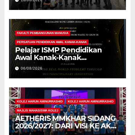
FAKULTI PEMBANGUNAN MANUSIA
PERSATUAN PENDIDIKAN AWAL KANAK-KANAK
Pelajar ISMP Pendidikan
Awal Kanak-Kanak
Cemerlang Raih
06/08/2026
Pengiktirafan Antarabangsa
di IAM2026
KOLEJ HARUN AMINURRASHID
KOLEJ HARUN AMINURRASHID
MAJLIS MAHASISWA KOLEJ
AETHERIS MMKHAR SIDANG
2026/2027: DARI VISI KE AKSI,
MEMBINA LEGASI GENERASI