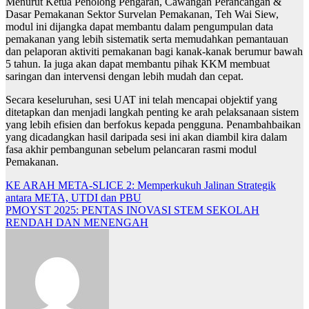
Menurut Ketua Penolong Pengarah, Cawangan Perancangan &
Dasar Pemakanan Sektor Survelan Pemakanan, Teh Wai Siew,
modul ini dijangka dapat membantu dalam pengumpulan data
pemakanan yang lebih sistematik serta memudahkan pemantauan
dan pelaporan aktiviti pemakanan bagi kanak-kanak berumur bawah
5 tahun. Ia juga akan dapat membantu pihak KKM membuat
saringan dan intervensi dengan lebih mudah dan cepat.
Secara keseluruhan, sesi UAT ini telah mencapai objektif yang
ditetapkan dan menjadi langkah penting ke arah pelaksanaan sistem
yang lebih efisien dan berfokus kepada pengguna. Penambahbaikan
yang dicadangkan hasil daripada sesi ini akan diambil kira dalam
fasa akhir pembangunan sebelum pelancaran rasmi modul
Pemakanan.
KE ARAH META-SLICE 2: Memperkukuh Jalinan Strategik
antara META, UTDI dan PBU
Navigasi
PMOYST 2025: PENTAS INOVASI STEM SEKOLAH
kiriman
RENDAH DAN MENENGAH