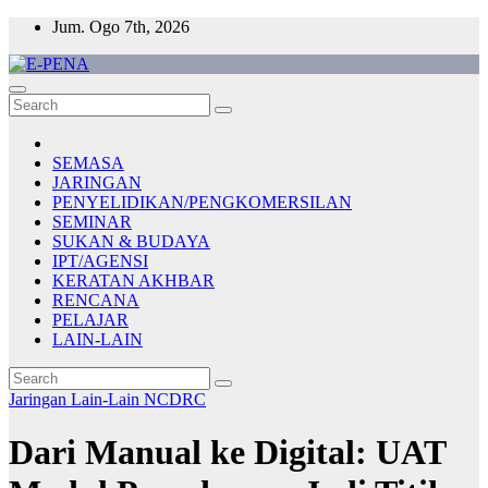
Skip
Jum. Ogo 7th, 2026
to
content
E-PENA
Berita Digital Terkini
SEMASA
JARINGAN
PENYELIDIKAN/PENGKOMERSILAN
SEMINAR
SUKAN & BUDAYA
IPT/AGENSI
KERATAN AKHBAR
RENCANA
PELAJAR
LAIN-LAIN
Jaringan
Lain-Lain
NCDRC
Dari Manual ke Digital: UAT