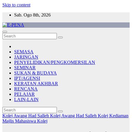
Skip to content
Sab. Ogo 8th, 2026
E-PENA
Berita Digital Terkini
SEMASA
JARINGAN
PENYELIDIKAN/PENGKOMERSILAN
SEMINAR
SUKAN & BUDAYA
IPT/AGENSI
KERATAN AKHBAR
RENCANA
PELAJAR
LAIN-LAIN
Kolej Awang Had Salleh
Kolej Awang Had Salleh
Kolej Kediaman
Majlis Mahasiswa Kolej