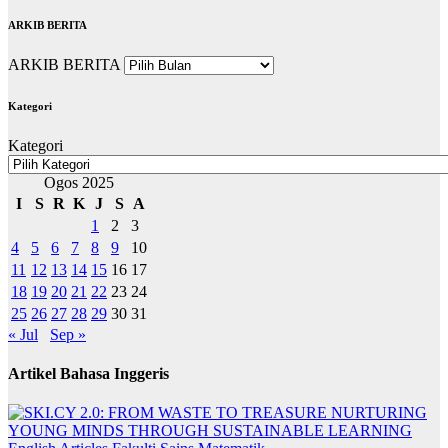
ARKIB BERITA
ARKIB BERITA
Kategori
Kategori
Ogos 2025
I
S
R
K
J
S
A
1
2
3
4
5
6
7
8
9
10
11
12
13
14
15
16
17
18
19
20
21
22
23
24
25
26
27
28
29
30
31
« Jul
Sep »
Artikel Bahasa Inggeris