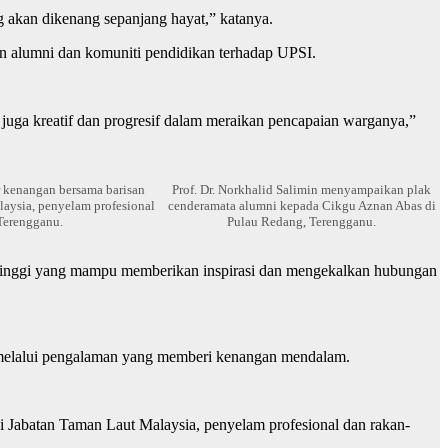
g akan dikenang sepanjang hayat,” katanya.
an alumni dan komuniti pendidikan terhadap UPSI.
juga kreatif dan progresif dalam meraikan pencapaian warganya,”
 kenangan bersama barisan
Prof. Dr. Norkhalid Salimin menyampaikan plak
aysia, penyelam profesional
cenderamata alumni kepada Cikgu Aznan Abas di
Terengganu.
Pulau Redang, Terengganu.
 tinggi yang mampu memberikan inspirasi dan mengekalkan hubungan
pi melalui pengalaman yang memberi kenangan mendalam.
i Jabatan Taman Laut Malaysia, penyelam profesional dan rakan-