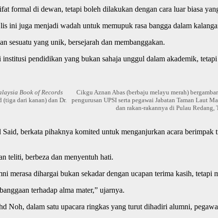
t formal di dewan, tetapi boleh dilakukan dengan cara luar biasa yan
ajlis ini juga menjadi wadah untuk memupuk rasa bangga dalam kalang
kan sesuatu yang unik, bersejarah dan membanggakan.
nstitusi pendidikan yang bukan sahaja unggul dalam akademik, tetapi 
laysia Book of Records
Cikgu Aznan Abas (berbaju melayu merah) bergambar
(tiga dari kanan) dan Dr.
pengurusan UPSI serta pegawai Jabatan Taman Laut Mal
dan rakan-rakannya di Pulau Redang, 
 Said, berkata pihaknya komited untuk menganjurkan acara berimpak
teliti, berbeza dan menyentuh hati.
umni merasa dihargai bukan sekadar dengan ucapan terima kasih, teta
anggaan terhadap alma mater,” ujarnya.
 Noh, dalam satu upacara ringkas yang turut dihadiri alumni, pegawa