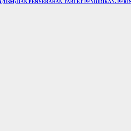
5 (USM) DAN PENYERAHAN TABLET PENDIDIKAN, PER