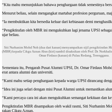
“Kita mahu menunjukkan bahawa penghargaan tidak semestinya bersifa
Menurut beliau, selain mengangkat martabat profesion perguruan, m
“Ia membuktikan kita bersedia keluar dari kebiasaan demi menghasil
“Pengiktirafan oleh MBR ini mengukuhkan lagi jenama UPSI sebagai i
ujar beliau.
Siti Nurhanim Mohd Noh (dua dari kanan) menyampaikan sijil pengiktirafan
Ma
(MBR) kepada Cikgu Aznan Abas (kiri) sambil disaksikan oleh Prof. Dr. Norkhalid 
Omar Firdaus (kanan) di Pulau Redang, Terengganu.
Sementara itu, Pengarah Pusat Alumni UPSI, Dr. Omar Firdaus Mohd
erat antara alumni dan universiti.
“Kami mahu setiap penghargaan kepada warga UPSI dirancang dengan 
“Idea ini juga selari dengan misi Pusat Alumni untuk memastikan al
“Kami percaya cara ini akan mengukuhkan semangat kekitaan dan keb
Pengiktirafan MBR disampaikan oleh wakil rasmi, Siti Nurhanim Mohd
rakan Cikgu Aznan.