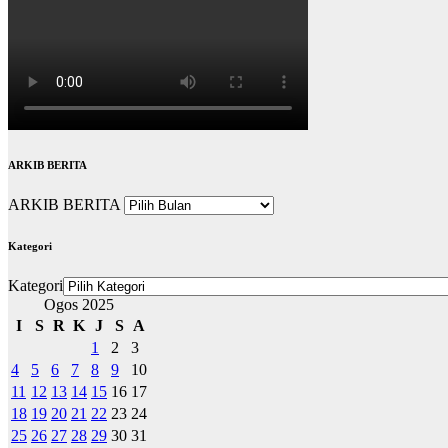
ARKIB BERITA
ARKIB BERITA
Kategori
Kategori
Ogos 2025
I
S
R
K
J
S
A
1
2
3
4
5
6
7
8
9
10
11
12
13
14
15
16
17
18
19
20
21
22
23
24
25
26
27
28
29
30
31