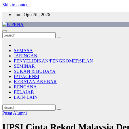
Skip to content
Jum. Ogo 7th, 2026
E-PENA
Berita Digital Terkini
SEMASA
JARINGAN
PENYELIDIKAN/PENGKOMERSILAN
SEMINAR
SUKAN & BUDAYA
IPT/AGENSI
KERATAN AKHBAR
RENCANA
PELAJAR
LAIN-LAIN
Pusat Alumni
UPSI Cipta Rekod Malaysia De