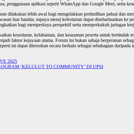
kuasa, penggunaan aplikasi seperti WhatsApp dan Google Meet, serta k
an dilakukan lebih awal bagi mengelakkan pertindihan jadual dan me
asan luar bandar, supaya mesej kelestarian dapat disebarluaskan ke per
ngkatkan bagi memperkaya perspektif serta memperkukuh jaringan ker
katkan kesedaran, kefahaman, dan keazaman peserta untuk bertindak t
enjadi faktor kejayaan utama. Forum ini bukan sahaja berperanan seba
seperti ini dapat diteruskan secara berkala sebagai sebahagian daripada
VE 2025
ROGRAM ‘KELULUT TO COMMUNITY’ DI UPSI