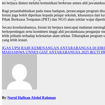
ini berjaya diatasi melalui komunikasi berkesan antara ahli jawatan
Bagi penambahbaikan pada masa hadapan, perancangan program disar
forum juga boleh diperluas kepada pelajar sekolah, khususnya dari kaw
Pihak Berkuasa Tempatan (PBT) dan NGO alam sekitar wajar diperti
Secara keseluruhannya, forum ini berjaya mencapai matlamat mening
berkepentingan serta komitmen tinggi ahli jawatankuasa penganjur m
lebih prihatin terhadap kelestarian alam sekitar. Diharapkan program 
yang lebih lestari.
JGAS UPSI RAIH KEMENANGAN ANTARABANGSA DI iDRI
MAHASISWA UNNES GIAT ANTARABANGSA 2025 IKUTI P
Navigasi
kiriman
By
Nurul Hafizan Abdul Rahman