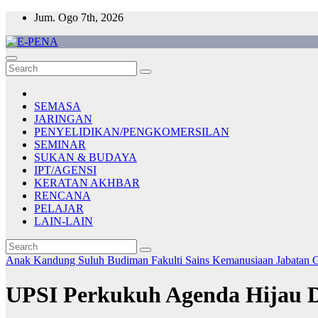
Skip
Jum. Ogo 7th, 2026
to
content
E-PENA
Berita Digital Terkini
SEMASA
JARINGAN
PENYELIDIKAN/PENGKOMERSILAN
SEMINAR
SUKAN & BUDAYA
IPT/AGENSI
KERATAN AKHBAR
RENCANA
PELAJAR
LAIN-LAIN
Anak Kandung Suluh Budiman
Fakulti Sains Kemanusiaan
Jabatan 
UPSI Perkukuh Agenda Hijau D