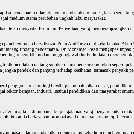
dap isu pencemaran udara dengan mendedahkan punca, kesan serta lan
ebagai medium utama perubahan tingkah laku masyarakat.
i luar, telah menyertai forum ini. Penyertaan yang memberangsangkan 
tiga panel jemputan berwibawa. Puan Aini Oriza daripada Jabatan Ala
an undang-undang pencemaran. Dr. Mohamad Ihsan mengupas impak pe
kepentingan pendidikan dan tanggungjawab individu dalam membentuk 
lebih mendalam tentang sumber utama pencemaran udara seperti pelep
n jangka pendek dan panjang terhadap kesihatan, termasuk penyakit per
erti penggunaan teknologi bersih, penambahbaikan dasar, pendidikan b
agai sektor kerajaan, industri, institusi pendidikan dan masyarakat um
ama. Pertama, kehadiran panel berpengalaman yang menyampaikan maklu
a membuktikan keberkesanan promosi awal dan daya tarikan topik forum.
ngan masa dalam mendapatkan pengesahan kehadiran panel jemputan da