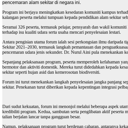
pencemaran alam sekitar di negara ini.
Program ini berjaya meningkatkan kesedaran komuniti kampus terha
kalangan peserta melalui tumpuan kepada pendidikan alam sekitar s
Seramai 326 peserta, termasuk pelajar, pensyarah dan wakil komunit
terhadap isu kualiti udara serta usaha mencari penyelesaian lestari.
Antara pengisian utama forum ialah sesi perkongsian ilmu daripada 
Sekitar 2021–2030, termasuk langkah pemantauan dan penguatkuasa
pencemaran udara jenis sekunder. Dr. Nurul Aini pula menekankan 
Sepanjang pelaksanaan program, peserta memperoleh kefahaman yang 
bermotor dan aktiviti domestik. Mereka turut didedahkan kepada kesa
sekitar seperti hujan asid dan kemerosotan biodiversiti.
Forum ini turut menekankan langkah penyelesaian jangka panjang sep
sekitar. Penekanan turut diberikan kepada kepentingan integrasi pelb
Dari sudut kekuatan, forum ini menonjol melalui beberapa aspek ut
kredibiliti program. Kedua, sambutan serta penglibatan aktif pesert
talian berjalan lancar tanpa gangguan besar.
Namun, pelaksanaan program turut berdepan cabaran, antaranya keka