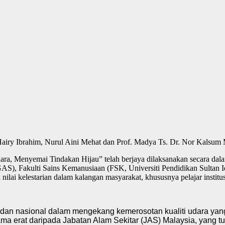
iry Ibrahim, Nurul Aini Mehat dan Prof. Madya Ts. Dr. Nor Kalsum
 Menyemai Tindakan Hijau” telah berjaya dilaksanakan secara dalam 
S), Fakulti Sains Kemanusiaan (FSK, Universiti Pendidikan Sultan Id
i kelestarian dalam kalangan masyarakat, khususnya pelajar institusi
bal dan nasional dalam mengekang kemerosotan kualiti udara y
ma erat daripada Jabatan Alam Sekitar (JAS) Malaysia, yang t