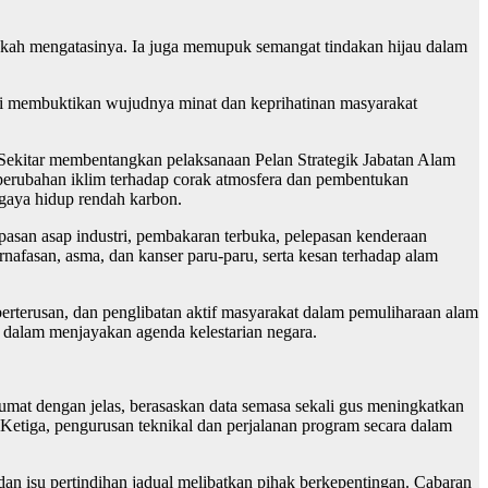
gkah mengatasinya. Ia juga memupuk semangat tindakan hijau dalam
ini membuktikan wujudnya minat dan keprihatinan masyarakat
m Sekitar membentangkan pelaksanaan Pelan Strategik Jabatan Alam
rubahan iklim terhadap corak atmosfera dan pembentukan
gaya hidup rendah karbon.
asan asap industri, pembakaran terbuka, pelepasan kenderaan
nafasan, asma, dan kanser paru-paru, serta kesan terhadap alam
erterusan, dan penglibatan aktif masyarakat dalam pemuliharaan alam
um dalam menjayakan agenda kelestarian negara.
mat dengan jelas, berasaskan data semasa sekali gus meningkatkan
 Ketiga, pengurusan teknikal dan perjalanan program secara dalam
n isu pertindihan jadual melibatkan pihak berkepentingan. Cabaran