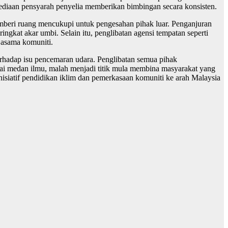
esediaan pensyarah penyelia memberikan bimbingan secara konsisten.
mberi ruang mencukupi untuk pengesahan pihak luar. Penganjuran
ingkat akar umbi. Selain itu, penglibatan agensi tempatan seperti
jasama komuniti.
erhadap isu pencemaran udara. Penglibatan semua pihak
gai medan ilmu, malah menjadi titik mula membina masyarakat yang
 inisiatif pendidikan iklim dan pemerkasaan komuniti ke arah Malaysia