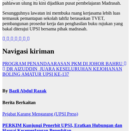
pahlawan ulung itu kini dijadikan pusat pembelajaran Madrasah.
Sesungguhnya lawatan ini membuka ruang kerjasama lebih luas
termasuk pemantapan sekolah tahfiz berasaskan TVET,
pembangunan prosedur kerja dan penghasilan buku rujukan yang
bakal diterajui UPSI bersama pihak madrasah.
Navigasi kiriman
PROGRAM PENANDAARASAN PKM DI JOHOR BAHRU
DR AIZUDDIN JUARA KESELURUHAN KEJOHANAN
BOLING AMATUR UPSI KE-137
By
Bazli Abdul Razak
Berita Berkaitan
Pejabat Karang Mengarang (UPSI Press)
PERKIM Kunjungi Penerbit UPSI, Eratkan Hubungan dan
Hargai Kecemerlangan Penerbitan