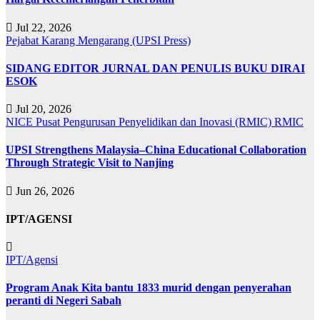
Jul 22, 2026
Pejabat Karang Mengarang (UPSI Press)
SIDANG EDITOR JURNAL DAN PENULIS BUKU DIRAI
ESOK
Jul 20, 2026
NICE
Pusat Pengurusan Penyelidikan dan Inovasi (RMIC)
RMIC
UPSI Strengthens Malaysia–China Educational Collaboration
Through Strategic Visit to Nanjing
Jun 26, 2026
IPT/AGENSI
IPT/Agensi
Program Anak Kita bantu 1833 murid dengan penyerahan
peranti di Negeri Sabah