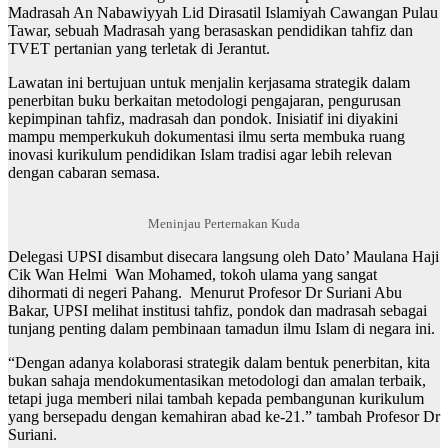
Madrasah An Nabawiyyah Lid Dirasatil Islamiyah Cawangan Pulau
Tawar, sebuah Madrasah yang berasaskan pendidikan tahfiz dan
TVET pertanian yang terletak di Jerantut.
Lawatan ini bertujuan untuk menjalin kerjasama strategik dalam
penerbitan buku berkaitan metodologi pengajaran, pengurusan
kepimpinan tahfiz, madrasah dan pondok. Inisiatif ini diyakini
mampu memperkukuh dokumentasi ilmu serta membuka ruang
inovasi kurikulum pendidikan Islam tradisi agar lebih relevan
dengan cabaran semasa.
Meninjau Perternakan Kuda
Delegasi UPSI disambut disecara langsung oleh Dato’ Maulana Haji
Cik Wan Helmi Wan Mohamed, tokoh ulama yang sangat
dihormati di negeri Pahang. Menurut Profesor Dr Suriani Abu
Bakar, UPSI melihat institusi tahfiz, pondok dan madrasah sebagai
tunjang penting dalam pembinaan tamadun ilmu Islam di negara ini.
“Dengan adanya kolaborasi strategik dalam bentuk penerbitan, kita
bukan sahaja mendokumentasikan metodologi dan amalan terbaik,
tetapi juga memberi nilai tambah kepada pembangunan kurikulum
yang bersepadu dengan kemahiran abad ke-21.” tambah Profesor Dr
Suriani.