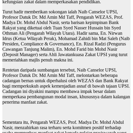
kefungsian zakat dalam memperkasakan pendidikan.
Turut hadir memberikan sokongan ialah Naib Canselor UPSI,
Profesor Datuk Dr. Md Amin Md Taff, Pengarah WEZAS, Prof.
Madya Dr. Mohd Abdul Nasir, serta barisan kepimpinan Bank
Rakyat yang diketuai oleh Tuan Syed Nasser Hussain bin Syed
Othman Ali (Pengarah Wilayah Utara). Hadir sama, En. Nirwan
Idrus (Ketua Wilayah Perak), Mohamad Zahidi bin Mat Saleh (Naib
Presiden, Compliance & Governance), En. Rizal Radzi (Pengurus
Cawangan Tanjung Malim), En. Mohd Farid bin Mohd Nasir
(Deposit Manager) serta Ahli Jawatankuasa Zakat UPSI yang turut
memeriahkan majlis penuh makna ini.
Rentetan daripada sumbangan tersebut, Naib Canselor UPSI,
Profesor Datuk Dr. Md Amin Md Taff, melontarkan beberapa
cadangan bernas untuk diperhalusi oleh WEZAS dan Bank Rakyat
bagi memperkukuh aspek kemenjadian asnaf di bawah tajaan UPSI.
Cadangan ini diyakini mampu membawa impak besar dalam
memperkasa pembangunan modal insan, khususnya dalam kalangan
penerima manfaat zakat.
Sementara itu, Pengarah WEZAS, Prof. Madya Dr. Mohd Abdul
Nasir, menzahirkan rasa terharu serta komitmen positif terhadap
usaha memperluas manfaat zakat kepada pelajar prasiswazah yang