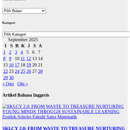
ARKIB
BERITA
Kategori
Kategori
September 2025
I
S
R
K
J
S
A
1
2
3
4
5
6
7
8
9
10
11
12
13
14
15
16
17
18
19
20
21
22
23
24
25
26
27
28
29
30
« Ogo
Okt »
Artikel Bahasa Inggeris
English Articles
Fakulti Sains Matematik
SKI.CY 2.0: FROM WASTE TO TREASURE NURTURING