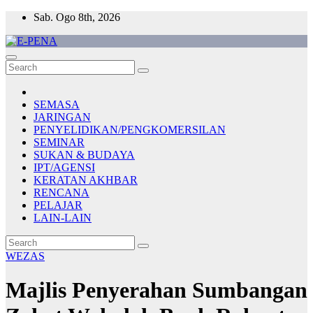
Skip
Sab. Ogo 8th, 2026
to
content
E-PENA
Berita Digital Terkini
SEMASA
JARINGAN
PENYELIDIKAN/PENGKOMERSILAN
SEMINAR
SUKAN & BUDAYA
IPT/AGENSI
KERATAN AKHBAR
RENCANA
PELAJAR
LAIN-LAIN
WEZAS
Majlis Penyerahan Sumbangan