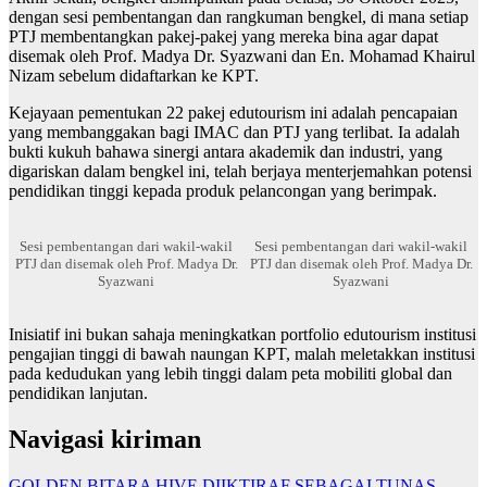
dengan sesi pembentangan dan rangkuman bengkel, di mana setiap
PTJ membentangkan pakej-pakej yang mereka bina agar dapat
disemak oleh Prof. Madya Dr. Syazwani dan En. Mohamad Khairul
Nizam sebelum didaftarkan ke KPT.
Kejayaan pementukan 22 pakej edutourism ini adalah pencapaian
yang membanggakan bagi IMAC dan PTJ yang terlibat. Ia adalah
bukti kukuh bahawa sinergi antara akademik dan industri, yang
digariskan dalam bengkel ini, telah berjaya menterjemahkan potensi
pendidikan tinggi kepada produk pelancongan yang berimpak.
Sesi pembentangan dari wakil-wakil
Sesi pembentangan dari wakil-wakil
PTJ dan disemak oleh Prof. Madya Dr.
PTJ dan disemak oleh Prof. Madya Dr.
Syazwani
Syazwani
Inisiatif ini bukan sahaja meningkatkan portfolio edutourism institusi
pengajian tinggi di bawah naungan KPT, malah meletakkan institusi
pada kedudukan yang lebih tinggi dalam peta mobiliti global dan
pendidikan lanjutan.
Navigasi kiriman
GOLDEN BITARA HIVE DIIKTIRAF SEBAGAI TUNAS