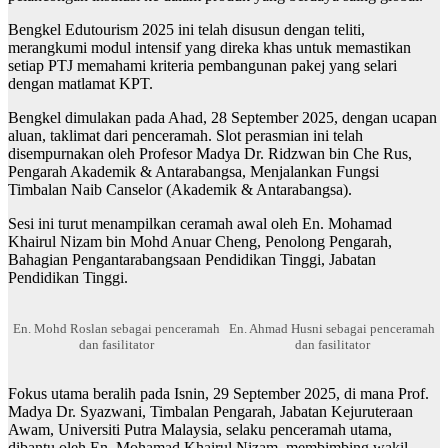
Bengkel Edutourism 2025 ini telah disusun dengan teliti,
merangkumi modul intensif yang direka khas untuk memastikan
setiap PTJ memahami kriteria pembangunan pakej yang selari
dengan matlamat KPT.
Bengkel dimulakan pada Ahad, 28 September 2025, dengan ucapan
aluan, taklimat dari penceramah. Slot perasmian ini telah
disempurnakan oleh Profesor Madya Dr. Ridzwan bin Che Rus,
Pengarah Akademik & Antarabangsa, Menjalankan Fungsi
Timbalan Naib Canselor (Akademik & Antarabangsa).
Sesi ini turut menampilkan ceramah awal oleh En. Mohamad
Khairul Nizam bin Mohd Anuar Cheng, Penolong Pengarah,
Bahagian Pengantarabangsaan Pendidikan Tinggi, Jabatan
Pendidikan Tinggi.
En. Mohd Roslan sebagai penceramah
En. Ahmad Husni sebagai penceramah
dan fasilitator
dan fasilitator
Fokus utama beralih pada Isnin, 29 September 2025, di mana Prof.
Madya Dr. Syazwani, Timbalan Pengarah, Jabatan Kejuruteraan
Awam, Universiti Putra Malaysia, selaku penceramah utama,
dibantu oleh En. Mohamad Khairul Nizam, membimbing wakil-