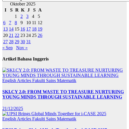
Oktober 2025
I
S
R
K
J
S
A
1
2
3
4
5
6
7
8
9
10
11
12
13
14
15
16
17
18
19
20
21
22
23
24
25
26
27
28
29
30
31
« Sep
Nov »
Artikel Bahasa Inggeris
English Articles
Fakulti Sains Matematik
SKI.CY 2.0: FROM WASTE TO TREASURE NURTURING
YOUNG MINDS THROUGH SUSTAINABLE LEARNING
21/12/2025
English Articles
Fakulti Sains Matematik