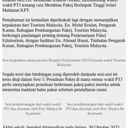
wakil PTJ tentang cara Membina Pakej Berimpak Tinggi Selari
Matlamat KPT.
Pemahaman ini kemudian diperkukuh lagi dengan menampilkan
kepakaran dari Tourism Malaysia. En. Mohd Roslan, Pengarah
Kanan, Bahagian Pembangunan Pakej, Tourism Malaysia,
berkongsi pandangan penting tentang Penjenamaan Pakej
Edutourism, dengan fasilitasi En. Ahmad Husni, Timbalan Pengarah
Kanan, Bahagian Pembangunan Pakej, Tourism Malaysia.
Sesi bergambar antara peserta Bengkel Edutourism 2025 bersama wakil Tourism
Malaysia
Segala teori dan bimbingan yang diperoleh daripada sesi-sesi ini
terus diuji dalam Sesi 5: Penulisan Pakej di mana semua wakil PTJ
perlu menyiapkan penulisan berkenaan pakej-pakej mereka untuk
menerima maklum balas pakar sebelum pendaftaran rasmi.
Sesi pembentangan dari wakil-wakil
Sesi pembentangan dari wakil-wakil
PTJ dan disemak oleh Prof. Madya Dr.
PTJ dan disemak oleh Prof. Madya Dr.
Syazwani
Syazwani
Akhir sekali, bengkel disimpulkan pada Selasa, 30 Oktober 2025,