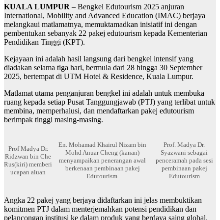
KUALA LUMPUR
– Bengkel Edutourism 2025 anjuran
International, Mobility and Advanced Education (IMAC) berjaya
melangkaui matlamatnya, memuktamadkan inisiatif ini dengan
pembentukan sebanyak 22 pakej edutourism kepada Kementerian
Pendidikan Tinggi (KPT).
Kejayaan ini adalah hasil langsung dari bengkel intensif yang
diadakan selama tiga hari, bermula dari 28 hingga 30 September
2025, bertempat di UTM Hotel & Residence, Kuala Lumpur.
Matlamat utama penganjuran bengkel ini adalah untuk membuka
ruang kepada setiap Pusat Tanggungjawab (PTJ) yang terlibat untuk
membina, memperhalusi, dan mendaftarkan pakej edutourism
berimpak tinggi masing-masing.
En. Mohamad Khairul Nizam bin
Prof. Madya Dr.
Prof Madya Dr.
Mohd Anuar Cheng (kanan)
Syazwani sebagai
Ridzwan bin Che
menyampaikan penerangan awal
penceramah pada sesi
Rus(kiri) memberi
berkenaan pembinaan pakej
pembinaan pakej
ucapan aluan
Edutourism.
Edutourism
Angka 22 pakej yang berjaya didaftarkan ini jelas membuktikan
komitmen PTJ dalam menterjemahkan potensi pendidikan dan
pelancongan institusi ke dalam produk yang berdaya saing global.