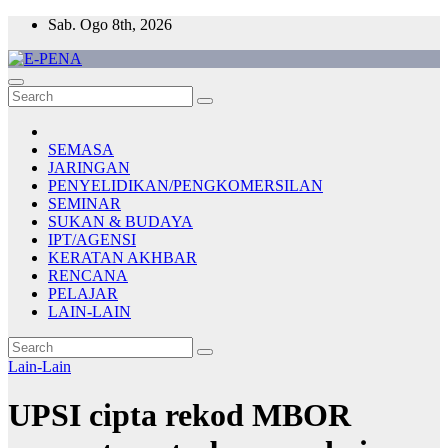
Skip
Sab. Ogo 8th, 2026
to
content
E-PENA
Berita Digital Terkini
SEMASA
JARINGAN
PENYELIDIKAN/PENGKOMERSILAN
SEMINAR
SUKAN & BUDAYA
IPT/AGENSI
KERATAN AKHBAR
RENCANA
PELAJAR
LAIN-LAIN
Lain-Lain
UPSI cipta rekod MBOR