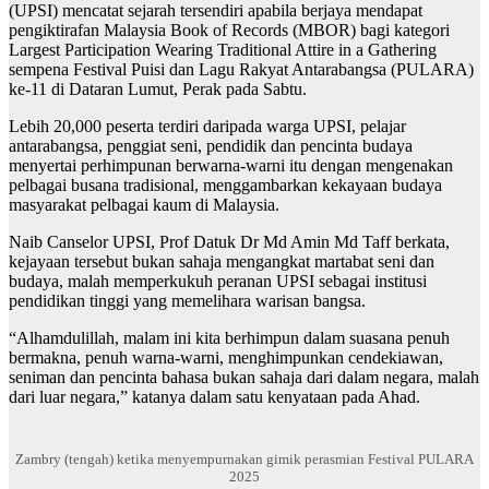
(UPSI) mencatat sejarah tersendiri apabila berjaya mendapat
pengiktirafan Malaysia Book of Records (MBOR) bagi kategori
Largest Participation Wearing Traditional Attire in a Gathering
sempena Festival Puisi dan Lagu Rakyat Antarabangsa (PULARA)
ke-11 di Dataran Lumut, Perak pada Sabtu.
Lebih 20,000 peserta terdiri daripada warga UPSI, pelajar
antarabangsa, penggiat seni, pendidik dan pencinta budaya
menyertai perhimpunan berwarna-warni itu dengan mengenakan
pelbagai busana tradisional, menggambarkan kekayaan budaya
masyarakat pelbagai kaum di Malaysia.
Naib Canselor UPSI, Prof Datuk Dr Md Amin Md Taff berkata,
kejayaan tersebut bukan sahaja mengangkat martabat seni dan
budaya, malah memperkukuh peranan UPSI sebagai institusi
pendidikan tinggi yang memelihara warisan bangsa.
“Alhamdulillah, malam ini kita berhimpun dalam suasana penuh
bermakna, penuh warna-warni, menghimpunkan cendekiawan,
seniman dan pencinta bahasa bukan sahaja dari dalam negara, malah
dari luar negara,” katanya dalam satu kenyataan pada Ahad.
Zambry (tengah) ketika menyempurnakan gimik perasmian Festival PULARA
2025