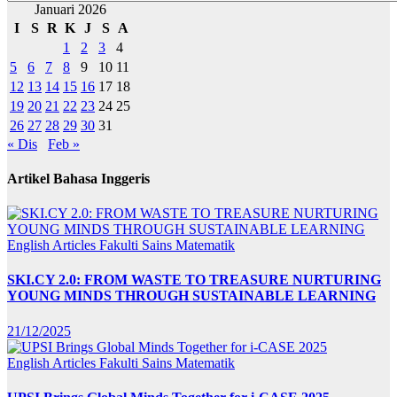
Januari 2026
I
S
R
K
J
S
A
1
2
3
4
5
6
7
8
9
10
11
12
13
14
15
16
17
18
19
20
21
22
23
24
25
26
27
28
29
30
31
« Dis
Feb »
Artikel Bahasa Inggeris
English Articles
Fakulti Sains Matematik
SKI.CY 2.0: FROM WASTE TO TREASURE NURTURING
YOUNG MINDS THROUGH SUSTAINABLE LEARNING
21/12/2025
English Articles
Fakulti Sains Matematik