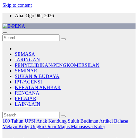
Skip to content
Aha. Ogo 9th, 2026
E-PENA
Berita Digital Terkini
SEMASA
JARINGAN
PENYELIDIKAN/PENGKOMERSILAN
SEMINAR
SUKAN & BUDAYA
IPT/AGENSI
KERATAN AKHBAR
RENCANA
PELAJAR
LAIN-LAIN
100 Tahun UPSI
Anak Kandung Suluh Budiman
Artikel Bahasa
Melayu
Kolej Ungku Omar
Majlis Mahasiswa Kolej