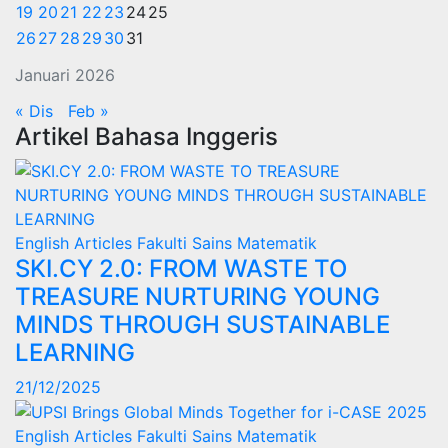
19
20
21
22
23
24
25
26
27
28
29
30
31
Januari 2026
« Dis
Feb »
Artikel Bahasa Inggeris
English Articles
Fakulti Sains Matematik
SKI.CY 2.0: FROM WASTE TO
TREASURE NURTURING YOUNG
MINDS THROUGH SUSTAINABLE
LEARNING
21/12/2025
English Articles
Fakulti Sains Matematik