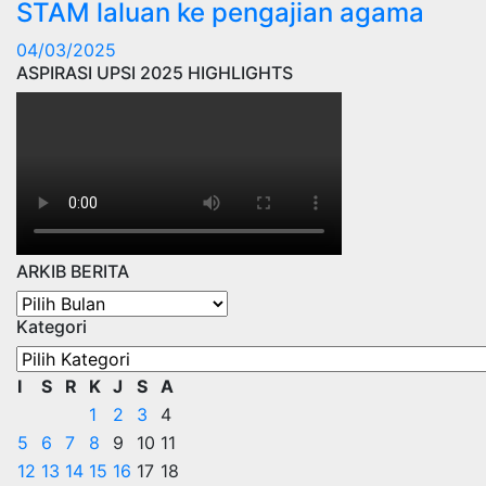
STAM laluan ke pengajian agama
04/03/2025
ASPIRASI UPSI 2025 HIGHLIGHTS
ARKIB BERITA
ARKIB
Kategori
BERITA
Kategori
I
S
R
K
J
S
A
1
2
3
4
5
6
7
8
9
10
11
12
13
14
15
16
17
18