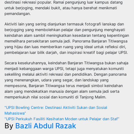
destinasi rekreasi popular. Ramai pengunjung luar kampus datang
untuk berjoging, mendaki bukit, atau hanya berehat menikmati
pemandangan.
Aktiviti lain yang sering dianjurkan termasuk fotografi lanskap dan
berjogging yang membolehkan pelajar dan pengunjung menghayati
keindahan alam sambil meningkatkan kesedaran tentang kepentingan
memelihara persekitaran semula jadi. Panorama Banjaran Titiwangsa
yang hijau dan luas memberikan ruang yang ideal untuk refleksi diri,
pembelajaran luar bilik darjah, dan inspirasi kreatif bagi pelajar UPSI.
Secara keseluruhannya, keindahan Banjaran Titiwangsa bukan sahaja
menjadi kebanggaan warga UPSI, tetapi juga menyatukan komuniti
sekeliling melalui aktiviti rekreasi dan pendidikan. Dengan panorama
yang menenangkan, udara yang segar, dan landskap yang
mempesona, Banjaran Titiwangsa terus menjadi simbol keindahan
alam yang mendekatkan manusia dengan alam semula jadi serta
memperkukuh nilai sosial dan komuniti di Tanjong Malim.
Navigasi
“UPSI Bowling Centre: Destinasi Aktiviti Sukan dan Sosial
Mahasiswa”
kiriman
“UPSI Perkukuh Fasiliti Kesihatan Moden untuk Pelajar dan Staf”
By
Bazli Abdul Razak