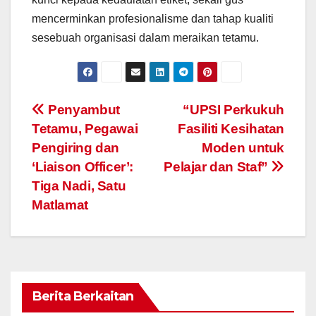
mencerminkan profesionalisme dan tahap kualiti
sesebuah organisasi dalam meraikan tetamu.
Navigasi
Penyambut
“UPSI Perkukuh
Tetamu, Pegawai
Fasiliti Kesihatan
kiriman
Pengiring dan
Moden untuk
‘Liaison Officer’:
Pelajar dan Staf”
Tiga Nadi, Satu
Matlamat
Berita Berkaitan