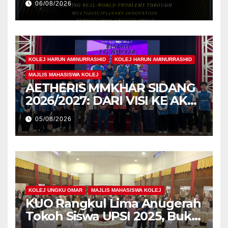
06/08/2026
Pengiktirafan Antarabangsa
di IAM2026
KOLEJ HARUN AMINURRASHID
KOLEJ HARUN AMINURRASHID
MAJLIS MAHASISWA KOLEJ
AETHERIS MMKHAR SIDANG
2026/2027: DARI VISI KE AKSI,
MEMBINA LEGASI GENERASI
05/08/2026
PEMIMPIN
KOLEJ UNGKU OMAR
MAJLIS MAHASISWA KOLEJ
KUO Rangkul Lima Anugerah
Tokoh Siswa UPSI 2025, Bukti