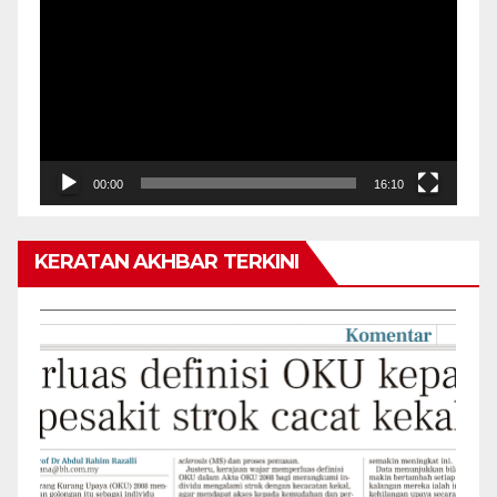
Video
00:00
16:10
KERATAN AKHBAR TERKINI