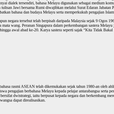
yai dialek tersendiri, bahasa Melayu digunakan sebagai medium komu
tulisan Jawi bersama Rumi diwajibkan melalui Surat Edaran Jabatan 
abatkan bahasa dan budaya Melayu serta memperkukuh pengajian Islam
un negara tersebut telah berpisah daripada Malaysia sejak 9 Ogos 19
 mata wang. Peranan Singapura dalam perkembangan sastera Melayu jug
 hingga awal abad ke-20. Karya sastera seperti sajak “Kita Tidak Bak
hasa rasmi ASEAN telah dikemukakan sejak tahun 1980-an oleh ahli an
iswa pengajian berbahasa Melayu kepada pelajar antarabangsa serta pe
sifat dwistrategi, iaitu berpusat kepada negara dan berkembang mer
angsa dapat direalisasikan.