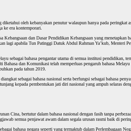
 diketahui oleh kebanyakan penutur walaupun hanya pada peringkat a
a ke era kontemporari.
asa Kebangsaan dan Dasar Pendidikan Kebangsaan yang menetapkan ba
kan lagi apabila Tun Patinggi Datuk Abdul Rahman Ya’kub, Menteri Pe
u sebagai bahasa pengantar utama di semua institusi pendidikan, term
kulti Bahasa dan Komunikasi telah memperluas pengaruh bahasa Melayu 
ubuhkan pada tahun 2019.
diangkat sebagai bahasa nasional serta berfungsi sebagai bahasa peny
 tunjang kepada pembentukan jati diri nasional yang ampuh selaras d
turunan Cina, bertutur dalam bahasa nasional dengan fasih tanpa perbe
gjawab semua penjawat awam dalam segala urusan rasmi baik di perin
bagai bahasa negara seperti yang termaktub dalam Perlembagaan Negar