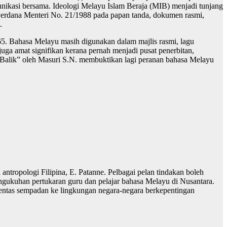
nikasi bersama. Ideologi Melayu Islam Beraja (MIB) menjadi tunjang
Perdana Menteri No. 21/1988 pada papan tanda, dokumen rasmi,
.
65. Bahasa Melayu masih digunakan dalam majlis rasmi, lagu
a amat signifikan kerana pernah menjadi pusat penerbitan,
al Balik” oleh Masuri S.N. membuktikan lagi peranan bahasa Melayu
tropologi Filipina, E. Patanne. Pelbagai pelan tindakan boleh
ngukuhan pertukaran guru dan pelajar bahasa Melayu di Nusantara.
entas sempadan ke lingkungan negara-negara berkepentingan