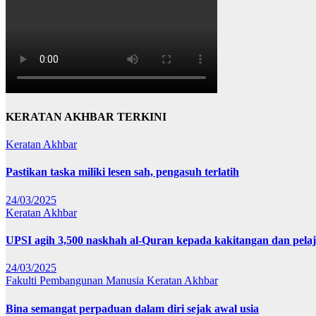
KERATAN AKHBAR TERKINI
Keratan Akhbar
Pastikan taska miliki lesen sah, pengasuh terlatih
24/03/2025
Keratan Akhbar
UPSI agih 3,500 naskhah al-Quran kepada kakitangan dan pela
24/03/2025
Fakulti Pembangunan Manusia
Keratan Akhbar
Bina semangat perpaduan dalam diri sejak awal usia