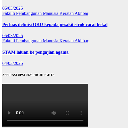
06/03/2025
Fakulti Pembangunan Manusia
Keratan Akhbar
Perluas definisi OKU kepada pesakit strok cacat kekal
05/03/2025
Fakulti Pembangunan Manusia
Keratan Akhbar
STAM laluan ke pengajian agama
04/03/2025
ASPIRASI UPSI 2025 HIGHLIGHTS