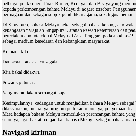
pelbagai puak seperti Puak Brunei, Kedayan dan Bisaya yang mempun
kepada perkembangan bahasa Melayu di negara tersebut. Penggunaan 
perniagaan dan sebagai subjek pendidikan agama, sekali gus memart
Di Singapura, bahasa Melayu kekal sebagai bahasa kebangsaan walaup
kebangsaan “Majulah Singapura”, arahan kawad ketenteraan dan pada
percetakan dan intelektual Melayu di Asia Tenggara pada abad ke-19
sebagai medium kesedaran dan kebangkitan masyarakat.
Ke mana kita
Dan segala anak cucu segala
Kita bakal didakwa
Pewaris putus asa
Yang memuliakan semangat papa
Kesimpulannya, cadangan untuk menjadikan bahasa Melayu sebagai ba
dilaksanakan, antaranya program pertukaran budaya, penyediaan bias
Masa hadapan bahasa Melayu memerlukan perancangan bahasa yang ber
sepunya, agar hasrat menjadikan bahasa Melayu sebagai bahasa mahaw
Navigasi kiriman