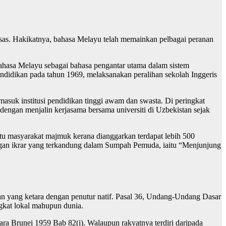
sas. Hakikatnya, bahasa Melayu telah memainkan pelbagai peranan
hasa Melayu sebagai bahasa pengantar utama dalam sistem
ndidikan pada tahun 1969, melaksanakan peralihan sekolah Inggeris
asuk institusi pendidikan tinggi awam dan swasta. Di peringkat
dengan menjalin kerjasama bersama universiti di Uzbekistan sejak
atu masyarakat majmuk kerana dianggarkan terdapat lebih 500
engan ikrar yang terkandung dalam Sumpah Pemuda, iaitu “Menjunjung
zaan yang ketara dengan penutur natif. Pasal 36, Undang-Undang Dasar
gkat lokal mahupun dunia.
a Brunei 1959 Bab 82(i). Walaupun rakyatnya terdiri daripada