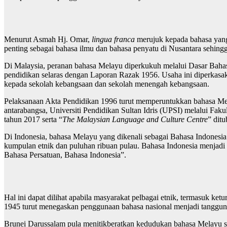
Menurut Asmah Hj. Omar,
lingua franca
merujuk kepada bahasa yang
penting sebagai bahasa ilmu dan bahasa penyatu di Nusantara sehingg
Di Malaysia, peranan bahasa Melayu diperkukuh melalui Dasar Bah
pendidikan selaras dengan Laporan Razak 1956. Usaha ini diperkasa
kepada sekolah kebangsaan dan sekolah menengah kebangsaan.
Pelaksanaan Akta Pendidikan 1996 turut memperuntukkan bahasa Melay
antarabangsa, Universiti Pendidikan Sultan Idris (UPSI) melalui Fa
tahun 2017 serta “
The Malaysian Language and Culture Centre
” dit
Di Indonesia, bahasa Melayu yang dikenali sebagai Bahasa Indonesia 
kumpulan etnik dan puluhan ribuan pulau. Bahasa Indonesia menjadi
Bahasa Persatuan, Bahasa Indonesia”.
Hal ini dapat dilihat apabila masyarakat pelbagai etnik, termasuk ke
1945 turut menegaskan penggunaan bahasa nasional menjadi tanggun
Brunei Darussalam pula menitikberatkan kedudukan bahasa Melayu se