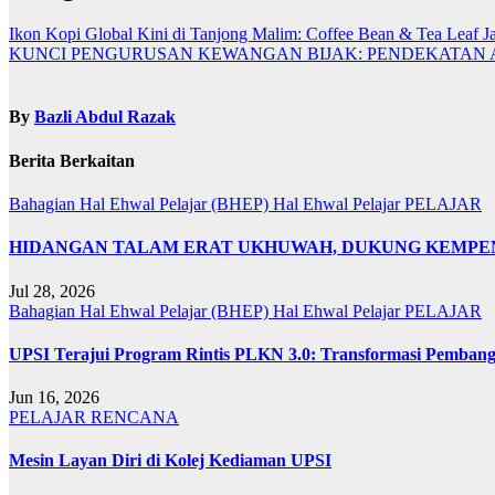
Ikon Kopi Global Kini di Tanjong Malim: Coffee Bean & Tea Leaf 
KUNCI PENGURUSAN KEWANGAN BIJAK: PENDEKATAN
By
Bazli Abdul Razak
Berita Berkaitan
Bahagian Hal Ehwal Pelajar (BHEP)
Hal Ehwal Pelajar
PELAJAR
HIDANGAN TALAM ERAT UKHUWAH, DUKUNG KEMPEN
Jul 28, 2026
Bahagian Hal Ehwal Pelajar (BHEP)
Hal Ehwal Pelajar
PELAJAR
UPSI Terajui Program Rintis PLKN 3.0: Transformasi Pembang
Jun 16, 2026
PELAJAR
RENCANA
Mesin Layan Diri di Kolej Kediaman UPSI