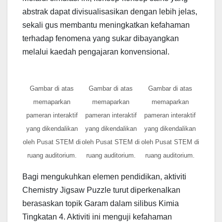
abstrak dapat divisualisasikan dengan lebih jelas,
sekali gus membantu meningkatkan kefahaman
terhadap fenomena yang sukar dibayangkan
melalui kaedah pengajaran konvensional.
Gambar di atas
Gambar di atas
Gambar di atas
memaparkan
memaparkan
memaparkan
pameran interaktif
pameran interaktif
pameran interaktif
yang dikendalikan
yang dikendalikan
yang dikendalikan
oleh Pusat STEM di
oleh Pusat STEM di
oleh Pusat STEM di
ruang auditorium.
ruang auditorium.
ruang auditorium.
Bagi mengukuhkan elemen pendidikan, aktiviti
Chemistry Jigsaw Puzzle turut diperkenalkan
berasaskan topik Garam dalam silibus Kimia
Tingkatan 4. Aktiviti ini menguji kefahaman