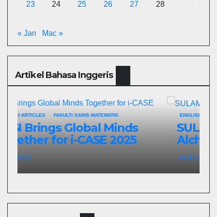
23
24
25
26
27
28
« Jan
Mac »
Artikel Bahasa Inggeris
ENGLISH ARTICLES
FAKULTI SAINS MATEMATIK
SULAM@UPSI: Kitchen
Alchemist
04/12/2025
2