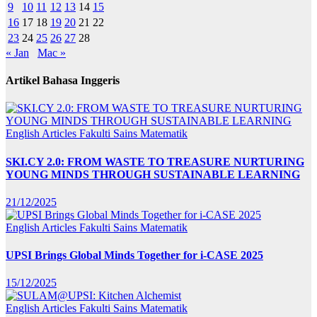
9
10
11
12
13
14
15
16
17
18
19
20
21
22
23
24
25
26
27
28
« Jan
Mac »
Artikel Bahasa Inggeris
English Articles
Fakulti Sains Matematik
SKI.CY 2.0: FROM WASTE TO TREASURE NURTURING
YOUNG MINDS THROUGH SUSTAINABLE LEARNING
21/12/2025
English Articles
Fakulti Sains Matematik
UPSI Brings Global Minds Together for i-CASE 2025
15/12/2025
English Articles
Fakulti Sains Matematik