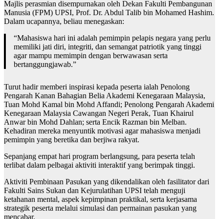
Majlis perasmian disempurnakan oleh Dekan Fakulti Pembangunan
Manusia (FPM) UPSI, Prof. Dr. Abdul Talib bin Mohamed Hashim.
Dalam ucapannya, beliau menegaskan:
“Mahasiswa hari ini adalah pemimpin pelapis negara yang perlu
memiliki jati diri, integriti, dan semangat patriotik yang tinggi
agar mampu memimpin dengan berwawasan serta
bertanggungjawab.”
Turut hadir memberi inspirasi kepada peserta ialah Penolong
Pengarah Kanan Bahagian Belia Akademi Kenegaraan Malaysia,
Tuan Mohd Kamal bin Mohd Affandi; Penolong Pengarah Akademi
Kenegaraan Malaysia Cawangan Negeri Perak, Tuan Khairul
Anwar bin Mohd Dahlan; serta Encik Razman bin Melban.
Kehadiran mereka menyuntik motivasi agar mahasiswa menjadi
pemimpin yang beretika dan berjiwa rakyat.
Sepanjang empat hari program berlangsung, para peserta telah
terlibat dalam pelbagai aktiviti interaktif yang berimpak tinggi.
Aktiviti Pembinaan Pasukan yang dikendalikan oleh fasilitator dari
Fakulti Sains Sukan dan Kejurulatihan UPSI telah menguji
ketahanan mental, aspek kepimpinan praktikal, serta kerjasama
strategik peserta melalui simulasi dan permainan pasukan yang
mencabar.