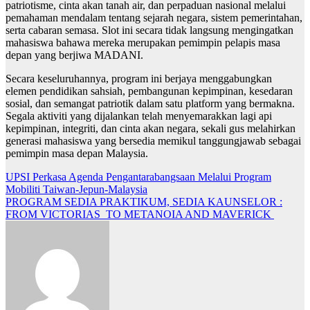
patriotisme, cinta akan tanah air, dan perpaduan nasional melalui
pemahaman mendalam tentang sejarah negara, sistem pemerintahan,
serta cabaran semasa. Slot ini secara tidak langsung mengingatkan
mahasiswa bahawa mereka merupakan pemimpin pelapis masa
depan yang berjiwa MADANI.
Secara keseluruhannya, program ini berjaya menggabungkan
elemen pendidikan sahsiah, pembangunan kepimpinan, kesedaran
sosial, dan semangat patriotik dalam satu platform yang bermakna.
Segala aktiviti yang dijalankan telah menyemarakkan lagi api
kepimpinan, integriti, dan cinta akan negara, sekali gus melahirkan
generasi mahasiswa yang bersedia memikul tanggungjawab sebagai
pemimpin masa depan Malaysia.
Navigasi
UPSI Perkasa Agenda Pengantarabangsaan Melalui Program
Mobiliti Taiwan-Jepun-Malaysia
kiriman
PROGRAM SEDIA PRAKTIKUM, SEDIA KAUNSELOR :
FROM VICTORIAS TO METANOIA AND MAVERICK