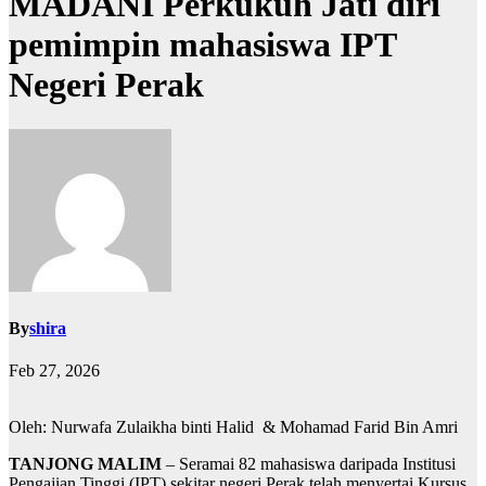
MADANI Perkukuh Jati diri
pemimpin mahasiswa IPT
Negeri Perak
By
shira
Feb 27, 2026
Oleh: Nurwafa Zulaikha binti Halid & Mohamad Farid Bin Amri
TANJONG MALIM
– Seramai 82 mahasiswa daripada Institusi
Pengajian Tinggi (IPT) sekitar negeri Perak telah menyertai Kursus