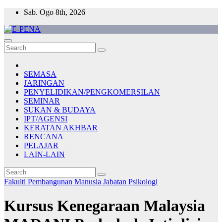
Skip
Sab. Ogo 8th, 2026
to
content
E-PENA
Berita Digital Terkini
SEMASA
JARINGAN
PENYELIDIKAN/PENGKOMERSILAN
SEMINAR
SUKAN & BUDAYA
IPT/AGENSI
KERATAN AKHBAR
RENCANA
PELAJAR
LAIN-LAIN
Fakulti Pembangunan Manusia
Jabatan Psikologi
Kursus Kenegaraan Malaysia