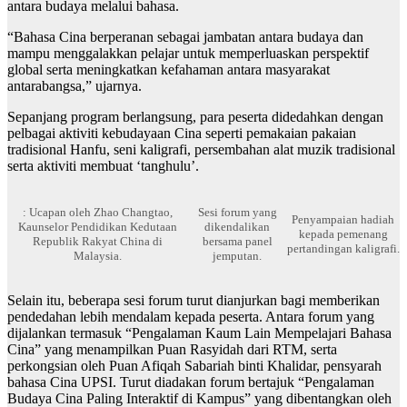
antara budaya melalui bahasa.
“Bahasa Cina berperanan sebagai jambatan antara budaya dan
mampu menggalakkan pelajar untuk memperluaskan perspektif
global serta meningkatkan kefahaman antara masyarakat
antarabangsa,” ujarnya.
Sepanjang program berlangsung, para peserta didedahkan dengan
pelbagai aktiviti kebudayaan Cina seperti pemakaian pakaian
tradisional Hanfu, seni kaligrafi, persembahan alat muzik tradisional
serta aktiviti membuat ‘tanghulu’.
: Ucapan oleh Zhao Changtao,
Sesi forum yang
Penyampaian hadiah
Kaunselor Pendidikan Kedutaan
dikendalikan
kepada pemenang
Republik Rakyat China di
bersama panel
pertandingan kaligrafi.
Malaysia.
jemputan.
Selain itu, beberapa sesi forum turut dianjurkan bagi memberikan
pendedahan lebih mendalam kepada peserta. Antara forum yang
dijalankan termasuk “Pengalaman Kaum Lain Mempelajari Bahasa
Cina” yang menampilkan Puan Rasyidah dari RTM, serta
perkongsian oleh Puan Afiqah Sabariah binti Khalidar, pensyarah
bahasa Cina UPSI. Turut diadakan forum bertajuk “Pengalaman
Budaya Cina Paling Interaktif di Kampus” yang dibentangkan oleh