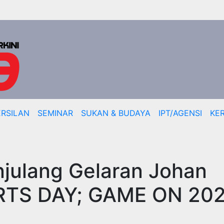
RSILAN
SEMINAR
SUKAN & BUDAYA
IPT/AGENSI
KE
julang Gelaran Johan
RTS DAY; GAME ON 20