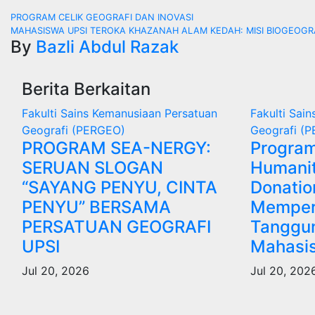
Navigasi
PROGRAM CELIK GEOGRAFI DAN INOVASI
MAHASISWA UPSI TEROKA KHAZANAH ALAM KEDAH: MISI BIOGEOGR
kiriman
By
Bazli Abdul Razak
Berita Berkaitan
Fakulti Sains Kemanusiaan
Persatuan
Fakulti Sai
Geografi (PERGEO)
Geografi (
PROGRAM SEA-NERGY:
Program
SERUAN SLOGAN
Humanit
“SAYANG PENYU, CINTA
Donati
PENYU” BERSAMA
Memper
PERSATUAN GEOGRAFI
Tanggun
UPSI
Mahasi
Jul 20, 2026
Jul 20, 202