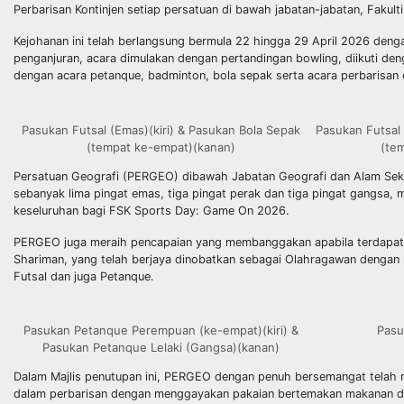
Perbarisan Kontinjen setiap persatuan di bawah jabatan-jabatan, Fakulti 
Kejohanan ini telah berlangsung bermula 22 hingga 29 April 2026 deng
penganjuran, acara dimulakan dengan pertandingan bowling, diikuti denga
dengan acara petanque, badminton, bola sepak serta acara perbarisan d
Pasukan Futsal (Emas)(kiri) & Pasukan Bola Sepak
Pasukan Futsal 
(tempat ke-empat)(kanan)
(te
Persatuan Geografi (PERGEO) dibawah Jabatan Geografi dan Alam Seki
sebanyak lima pingat emas, tiga pingat perak dan tiga pingat gangsa
keseluruhan bagi FSK Sports Day: Game On 2026.
PERGEO juga meraih pencapaian yang membanggakan apabila terdapat s
Shariman, yang telah berjaya dinobatkan sebagai Olahragawan dengan
Futsal dan juga Petanque.
Pasukan Petanque Perempuan (ke-empat)(kiri) &
Pasu
Pasukan Petanque Lelaki (Gangsa)(kanan)
Dalam Majlis penutupan ini, PERGEO dengan penuh bersemangat telah 
dalam perbarisan dengan menggayakan pakaian bertemakan makanan da