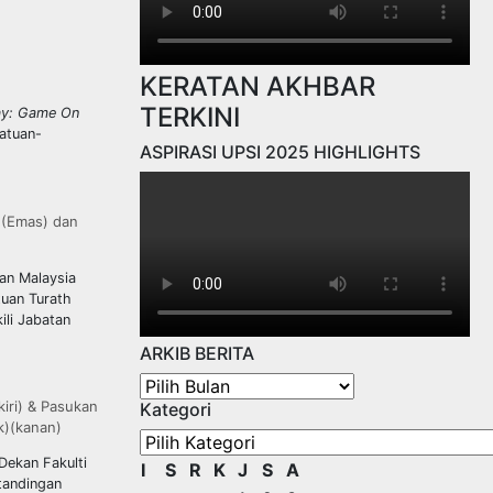
KERATAN AKHBAR
TERKINI
ay: Game On
atuan-
ASPIRASI UPSI 2025 HIGHLIGHTS
 (Emas) dan
an Malaysia
tuan Turath
ili Jabatan
ARKIB BERITA
ARKIB
kiri) & Pasukan
Kategori
BERITA
k)(kanan)
Kategori
Dekan Fakulti
I
S
R
K
J
S
A
rtandingan