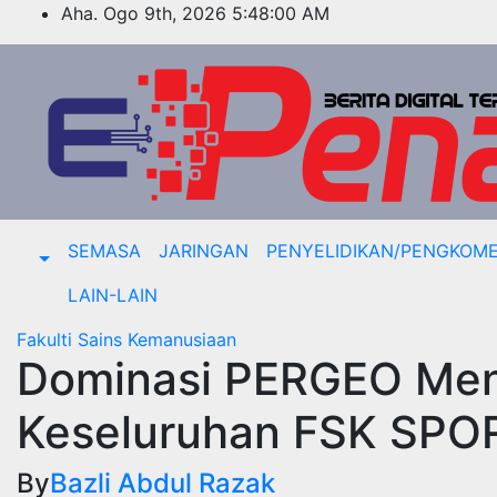
Skip
Aha. Ogo 9th, 2026
5:48:00 AM
to
content
SEMASA
JARINGAN
PENYELIDIKAN/PENGKOME
LAIN-LAIN
Fakulti Sains Kemanusiaan
Dominasi PERGEO Men
Keseluruhan FSK SPO
By
Bazli Abdul Razak