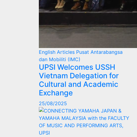
English Articles
Pusat Antarabangsa
dan Mobiliti (IMC)
UPSI Welcomes USSH
Vietnam Delegation for
Cultural and Academic
Exchange
25/08/2025