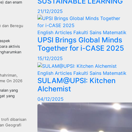
SUSTAINABLE LEARNING
re) dan enam
21/12/2025
) dan Beregu
English Articles
Fakulti Sains Matematik
UPSI Brings Global Minds
 aspek
Together for i-CASE 2025
ara aktivis
mengharumkan
15/12/2025
English Articles
Fakulti Sains Matematik
hahriman,
SULAM@UPSI: Kitchen
ame On 2026
Alchemist
malan yang
gat yang
04/12/2025
rofi dibarisan
an Geografi