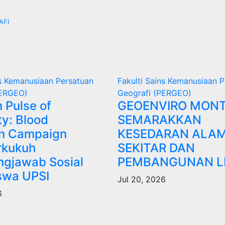
AFI
ns Kemanusiaan
Persatuan
Fakulti Sains Kemanusiaan
P
PERGEO)
Geografi (PERGEO)
 Pulse of
GEOENVIRO MONT
y: Blood
SEMARAKKAN
on Campaign
KESEDARAN ALA
kukuh
SEKITAR DAN
gjawab Sosial
PEMBANGUNAN L
swa UPSI
Jul 20, 2026
6