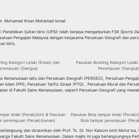
& Dr. Mohamad Ihsan Muhamad Ismail
ti Pendidikan Sultan Idris (UPSI) telah berjaya menganjurkan FSK
Sports D
atuan Pengajian Malaysia dengan kerjasama Persatuan Geografi dan pers
an Idris.
ing Kategori Lelaki (Emas) dan
Pasukan Bowling Kategori Lelaki
erempuan (Gangsa)
Perempuan (Gangsa)
ns Kemanusiaan iaitu dan Persatuan Geografi (PERGEO), Persatuan Pengaji
Islam (PPI), Persatuan Tahfiz Qiraat (PTQ) , Persatuan Moral dan Persa
atan di Fakulti Sains Kemanusiaan, seperti Persatuan Geografi yang mewak
mpar lelaki (Perak)(kiri) & Pasukan
Pasukan Bola tampar lelaki (Perak)(
ar perempuan (Perak)(kanan)
Bola tampar perempuan (Pera
rlangsung dan dirasmikan oleh Prof. Ts. Dr. Nor Kalsom binti Mohd Isa, 
warga Fakulti Sains Kemanusiaan. Dalam majlis ini juga berlangsungnya Pe