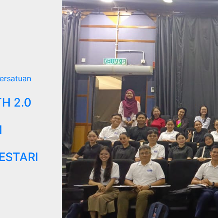
ersatuan
H 2.0
M
ESTARI