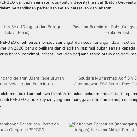
vis PERGEO daripada semester dua (batch Geonity), empat (batch Geoventu
 dalam pertandingan perbarisan setiap persatuan dan jabatan.
inton Solo (Gangsa) dan Beregu
Pasukan Badminton Solo (Gangsa
Lelaki (Emas)
Lelaki (Emas)
bagi PERGEO untuk terus memacu semangat dan kecemerlangan dalam setiap
 On 2026 perlu dipelihara dan dijadikan inspirasi bukan sahaja kepada p
erus berani bermimpi, bersatu hati dan berjuang tanpa putus asa demi 
dang gelaran Juara Keseluruhan
Saudara Muhammad Aqif Bin S
ngan Bowling dan Badminton
Olahragawan FSK Sports Day: G
elah membuktikan bahawa falsafah ini bukan sekadar kata-kata, tetapi a
ruh ahli PERGEO atas kejayaan yang membanggakan ini, dan semoga seman
.
sembahan Perbarisan Kontinjen
Penasihat Persatuan (memegang t
tuan Geografi (PERGEO)
tengah) bersama Aktivis Persatu