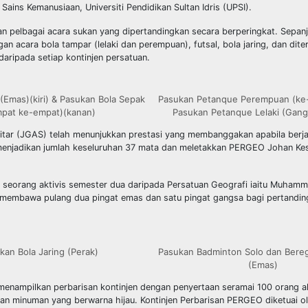
Sains Kemanusiaan, Universiti Pendidikan Sultan Idris (UPSI).
an pelbagai acara sukan yang dipertandingkan secara berperingkat. Sepan
n acara bola tampar (lelaki dan perempuan), futsal, bola jaring, dan dite
aripada setiap kontinjen persatuan.
(Emas)(kiri) & Pasukan Bola Sepak
Pasukan Petanque Perempuan (ke-e
mpat ke-empat)(kanan)
Pasukan Petanque Lelaki (Gang
tar (JGAS) telah menunjukkan prestasi yang membanggakan apabila berj
, menjadikan jumlah keseluruhan 37 mata dan meletakkan PERGEO Johan Ke
eorang aktivis semester dua daripada Persatuan Geografi iaitu Muhamm
 membawa pulang dua pingat emas dan satu pingat gangsa bagi pertandin
kan Bola Jaring (Perak)
Pasukan Badminton Solo dan Ber
(Emas)
menampilkan perbarisan kontinjen dengan penyertaan seramai 100 orang 
n minuman yang berwarna hijau. Kontinjen Perbarisan PERGEO diketuai 