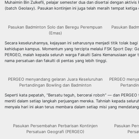
Muhaimin Bin Zulkefli, pelajar semester dua dan disertai dengan akti
(batch Geolaxy). Pasukan kontinjen ini juga telah meraih tempat ketiga
Pasukan Badminton Solo dan Beregu Perempuan
Pasukan Badm
(Emas)
Secara keseluruhannya, kejayaan ini seharusnya menjadi titik tolak 
kehidupan kampus. Momentum yang tercipta melalui FSK Sport Day: Game
PERGEO, malah kepada seluruh warga Fakulti Sains Kemanusiaan agar t
nama persatuan dan fakulti di pentas yang lebih tinggi.
PERGEO menyandang gelaran Juara Keseluruhan
PERGEO menyan
Pertandingan Bowling dan Badminton
Pertandi
Seperti kata pepatah, “Bersatu teguh, bercerai roboh” — dan PERGEO t
meniti dalam setiap langkah perjuangan mereka. Tahniah kepada selu
menyala hari ini akan terus membara dalam setiap misi yang mendatang
Pasukan Persembahan Perbarisan Kontinjen
Pasukan Per
Persatuan Geografi (PERGEO)
Persa