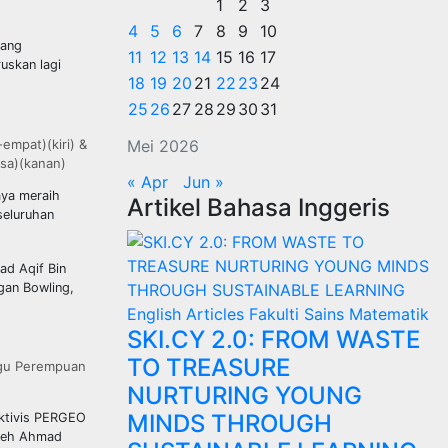
1
2
3
4
5
6
7
8
9
10
jang
11
12
13
14
15
16
17
ruskan lagi
18
19
20
21
22
23
24
25
26
27
28
29
30
31
mpat)(kiri) &
Mei 2026
sa)(kanan)
« Apr
Jun »
aya meraih
Artikel Bahasa Inggeris
seluruhan
ad Aqif Bin
gan Bowling,
English Articles
Fakulti Sains Matematik
SKI.CY 2.0: FROM WASTE
TO TREASURE
egu Perempuan
NURTURING YOUNG
MINDS THROUGH
aktivis PERGEO
oleh Ahmad