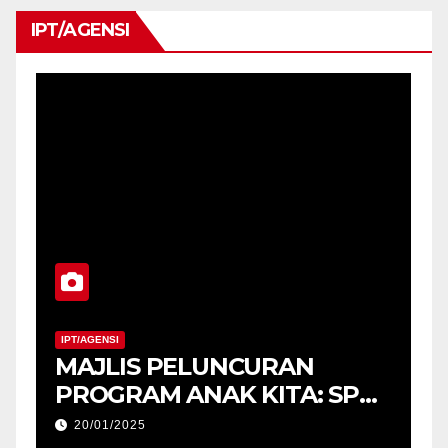
IPT/AGENSI
IPT/AGENSI
MAJLIS PELUNCURAN
M
PROGRAM ANAK KITA: SPM
2025 (USM) DAN
20/01/2025