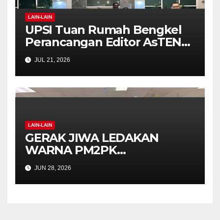
LAIN-LAIN
UPSI Tuan Rumah Bengkel
Perancangan Editor AsTEN
Journal of Teacher Training
JUL 21, 2026
Education
LAIN-LAIN
GERAK JIWA LEDAKAN
WARNA PM2PK
SEMARAKKAN FPM FEST
JUN 28, 2026
2026 DENGAN SEMANGAT
INKLUSIF DAN KREATIVITI