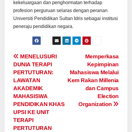
kekeluargaan dan penghormatan terhadap
profesion perguruan selaras dengan peranan
Universiti Pendidikan Sultan Idris sebagai institusi
peneraju pendidikan negara.
Navigasi
MENELUSURI
Memperkasa
DUNIA TERAPI
Kepimpinan
kiriman
PERTUTURAN:
Mahasiswa Melalui
LAWATAN
Kem Rakan Millenia
AKADEMIK
dan Campus
MAHASISWA
Election
PENDIDIKAN KHAS
Organization
UPSI KE UNIT
TERAPI
PERTUTURAN