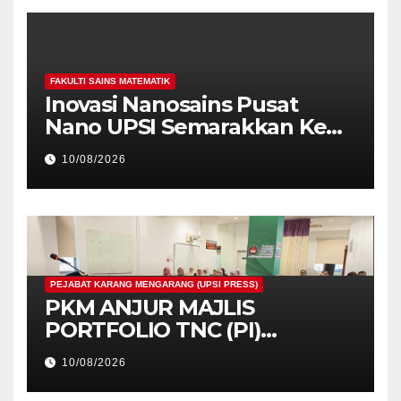
FAKULTI SAINS MATEMATIK
Inovasi Nanosains Pusat
Nano UPSI Semarakkan Kem
STEM SJKC Chung Sin
10/08/2026
PEJABAT KARANG MENGARANG (UPSI PRESS)
PKM ANJUR MAJLIS
PORTFOLIO TNC (PI)
BERMUNAJAT BULAN OGOS
10/08/2026
2026