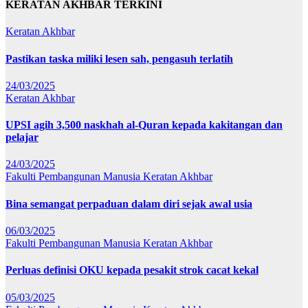
KERATAN AKHBAR TERKINI
Keratan Akhbar
Pastikan taska miliki lesen sah, pengasuh terlatih
24/03/2025
Keratan Akhbar
UPSI agih 3,500 naskhah al-Quran kepada kakitangan dan
pelajar
24/03/2025
Fakulti Pembangunan Manusia
Keratan Akhbar
Bina semangat perpaduan dalam diri sejak awal usia
06/03/2025
Fakulti Pembangunan Manusia
Keratan Akhbar
Perluas definisi OKU kepada pesakit strok cacat kekal
05/03/2025