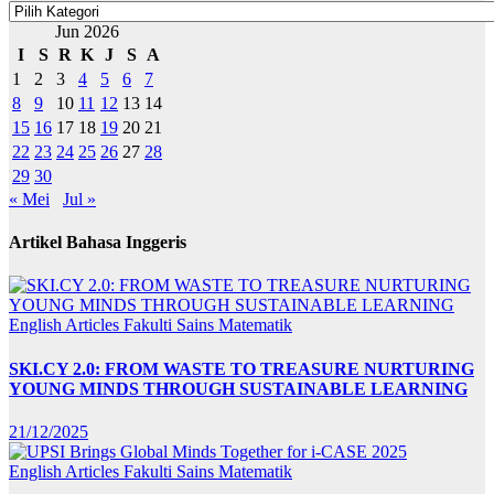
Kategori
Jun 2026
I
S
R
K
J
S
A
1
2
3
4
5
6
7
8
9
10
11
12
13
14
15
16
17
18
19
20
21
22
23
24
25
26
27
28
29
30
« Mei
Jul »
Artikel Bahasa Inggeris
English Articles
Fakulti Sains Matematik
SKI.CY 2.0: FROM WASTE TO TREASURE NURTURING
YOUNG MINDS THROUGH SUSTAINABLE LEARNING
21/12/2025
English Articles
Fakulti Sains Matematik