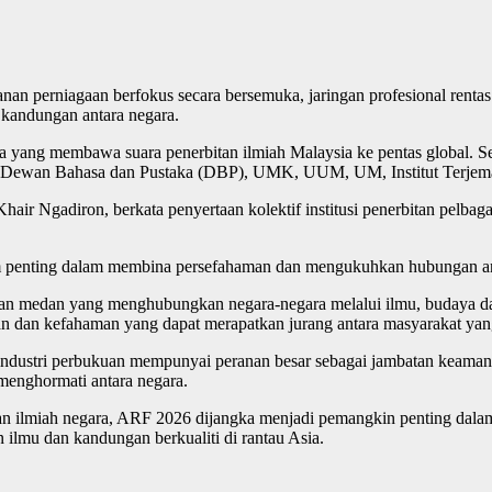
an perniagaan berfokus secara bersemuka, jaringan profesional renta
kandungan antara negara.
ma yang membawa suara penerbitan ilmiah Malaysia ke pentas global. 
IM, Dewan Bahasa dan Pustaka (DBP), UMK, UUM, UM, Institut Ter
 Ngadiron, berkata penyertaan kolektif institusi penerbitan pelba
um penting dalam membina persefahaman dan mengukuhkan hubungan an
an medan yang menghubungkan negara-negara melalui ilmu, budaya dan
n dan kefahaman yang dapat merapatkan jurang antara masyarakat yang
, industri perbukuan mempunyai peranan besar sebagai jambatan keam
enghormati antara negara.
 ilmiah negara, ARF 2026 dijangka menjadi pemangkin penting dalam
ilmu dan kandungan berkualiti di rantau Asia.