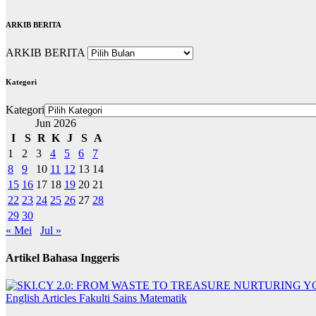
ARKIB BERITA
ARKIB BERITA
Kategori
Kategori
Jun 2026
I
S
R
K
J
S
A
1
2
3
4
5
6
7
8
9
10
11
12
13
14
15
16
17
18
19
20
21
22
23
24
25
26
27
28
29
30
« Mei
Jul »
Artikel Bahasa Inggeris
English Articles
Fakulti Sains Matematik