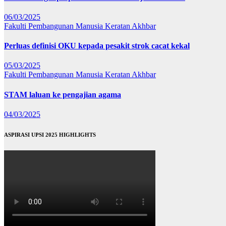
06/03/2025
Fakulti Pembangunan Manusia
Keratan Akhbar
Perluas definisi OKU kepada pesakit strok cacat kekal
05/03/2025
Fakulti Pembangunan Manusia
Keratan Akhbar
STAM laluan ke pengajian agama
04/03/2025
ASPIRASI UPSI 2025 HIGHLIGHTS