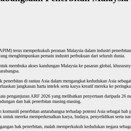
) terus memperkukuh peranan Malaysia dalam industri penerbitan an
yang menghimpunkan pemain industri perbukuan dari seluruh dunia.
 untuk membuka akses kandungan Malaysia ke pasaran global, khususn
tarabangsa.
 penerbitan di rantau Asia dalam mengangkat kedudukan Asia sebagai p
uaskan jangkauan harta intelek serta karya kreatif mereka ke peringka
ata penganjuran ARF 2026 yang melibatkan penyertaan daripada 26 ne
dungan dan hak penerbitan masing-masing.
komuniti penerbitan antarabangsa terhadap potensi Asia sebagai hab 
 untuk mereka memperkenalkan karya, budaya, penyelidikan serta nara
agangan hak penerbitan, malah memperkukuh kedudukan negara sebagai