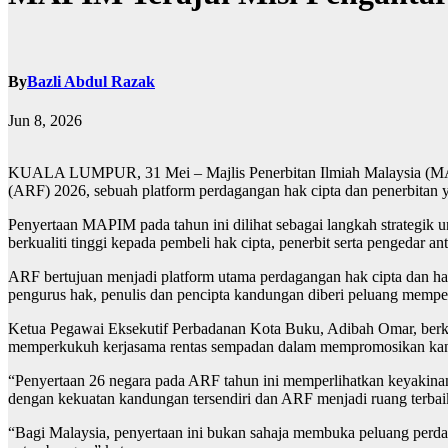
By
Bazli Abdul Razak
Jun 8, 2026
KUALA LUMPUR, 31 Mei – Majlis Penerbitan Ilmiah Malaysia (MAPIM
(ARF) 2026, sebuah platform perdagangan hak cipta dan penerbitan 
Penyertaan MAPIM pada tahun ini dilihat sebagai langkah strategik
berkualiti tinggi kepada pembeli hak cipta, penerbit serta pengedar an
ARF bertujuan menjadi platform utama perdagangan hak cipta dan hak
pengurus hak, penulis dan pencipta kandungan diberi peluang memperl
Ketua Pegawai Eksekutif Perbadanan Kota Buku, Adibah Omar, berk
memperkukuh kerjasama rentas sempadan dalam mempromosikan kan
“Penyertaan 26 negara pada ARF tahun ini memperlihatkan keyakinan 
dengan kekuatan kandungan tersendiri dan ARF menjadi ruang terbaik
“Bagi Malaysia, penyertaan ini bukan sahaja membuka peluang perd