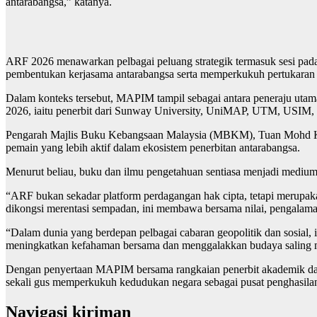
antarabangsa,” katanya.
ARF 2026 menawarkan pelbagai peluang strategik termasuk sesi padan
pembentukan kerjasama antarabangsa serta memperkukuh pertukaran 
Dalam konteks tersebut, MAPIM tampil sebagai antara peneraju uta
2026, iaitu penerbit dari Sunway University, UniMAP, UTM, US
Pengarah Majlis Buku Kebangsaan Malaysia (MBKM), Tuan Mohd Khair
pemain yang lebih aktif dalam ekosistem penerbitan antarabangsa.
Menurut beliau, buku dan ilmu pengetahuan sentiasa menjadi medi
“ARF bukan sekadar platform perdagangan hak cipta, tetapi merupak
dikongsi merentasi sempadan, ini membawa bersama nilai, pengalama
“Dalam dunia yang berdepan pelbagai cabaran geopolitik dan sosial
meningkatkan kefahaman bersama dan menggalakkan budaya saling m
Dengan penyertaan MAPIM bersama rangkaian penerbit akademik dan
sekali gus memperkukuh kedudukan negara sebagai pusat penghasilan 
Navigasi kiriman