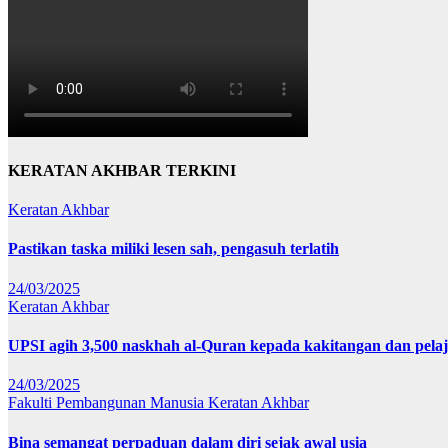
KERATAN AKHBAR TERKINI
Keratan Akhbar
Pastikan taska miliki lesen sah, pengasuh terlatih
24/03/2025
Keratan Akhbar
UPSI agih 3,500 naskhah al-Quran kepada kakitangan dan pela
24/03/2025
Fakulti Pembangunan Manusia
Keratan Akhbar
Bina semangat perpaduan dalam diri sejak awal usia