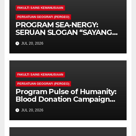
FAKULTI SAINS KEMANUSIAAN
PERSATUAN GEOGRAFI (PERGEO)
PROGRAM SEA-NERGY:
SERUAN SLOGAN “SAYANG
PENYU, CINTA PENYU”
JUL 20, 2026
BERSAMA PERSATUAN
GEOGRAFI UPSI
FAKULTI SAINS KEMANUSIAAN
PERSATUAN GEOGRAFI (PERGEO)
Program Pulse of Humanity:
Blood Donation Campaign
Memperkukuh
JUL 20, 2026
Tanggungjawab Sosial
Mahasiswa UPSI