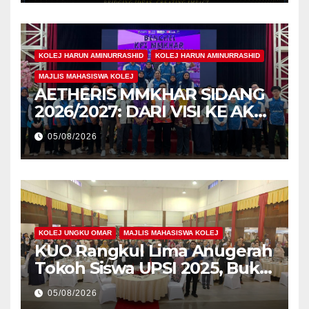
di IAM2026
KOLEJ HARUN AMINURRASHID
KOLEJ HARUN AMINURRASHID
MAJLIS MAHASISWA KOLEJ
AETHERIS MMKHAR SIDANG
2026/2027: DARI VISI KE AKSI,
MEMBINA LEGASI GENERASI
05/08/2026
PEMIMPIN
KOLEJ UNGKU OMAR
MAJLIS MAHASISWA KOLEJ
KUO Rangkul Lima Anugerah
Tokoh Siswa UPSI 2025, Bukti
Kecemerlangan Mahasiswa
05/08/2026
Holistik