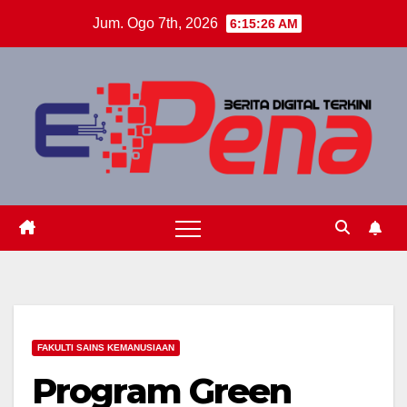
Skip
Jum. Ogo 7th, 2026
6:15:27 AM
to
content
FAKULTI SAINS KEMANUSIAAN
Program Green