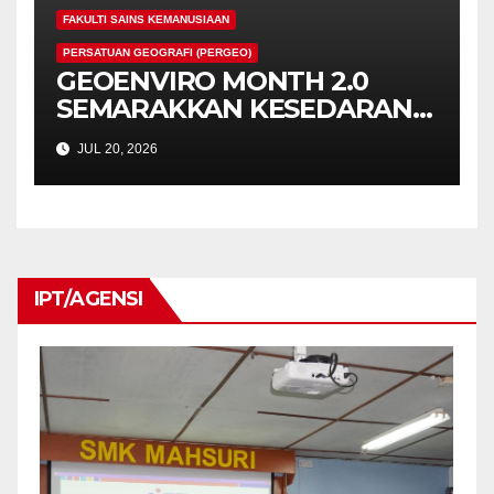
FAKULTI SAINS KEMANUSIAAN
PERSATUAN GEOGRAFI (PERGEO)
GEOENVIRO MONTH 2.0
SEMARAKKAN KESEDARAN
ALAM SEKITAR DAN
JUL 20, 2026
PEMBANGUNAN LESTARI
IPT/AGENSI