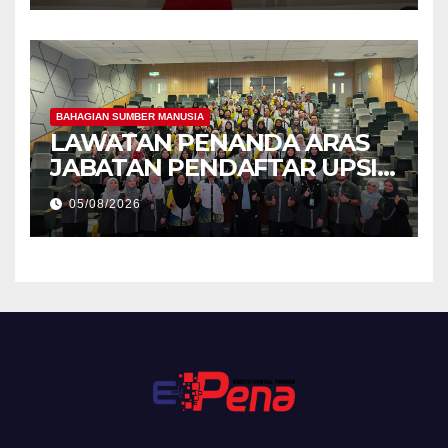
BAHAGIAN SUMBER MANUSIA
LAWATAN PENANDA ARAS
JABATAN PENDAFTAR UPSI
KE JABATAN PENDAFTAR
05/08/2026
UniSZA – PERKUKUH
KERJASAMA STRATEGIK
INSTITUSI