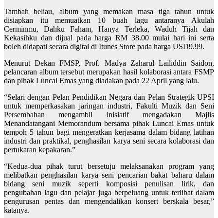
Tambah beliau, album yang memakan masa tiga tahun untuk
disiapkan itu memuatkan 10 buah lagu antaranya Akulah
Cerminmu, Dahku Faham, Hanya Terleka, Waduh Tijah dan
Kekasihku dan dijual pada harga RM 38.00 mulai hari ini serta
boleh didapati secara digital di Itunes Store pada harga USD9.99.
Menurut Dekan FMSP, Prof. Madya Zaharul Lailiddin Saidon,
pelancaran album tersebut merupakan hasil kolaborasi antara FSMP
dan pihak Luncai Emas yang diadakan pada 22 April yang lalu.
“Selari dengan Pelan Pendidikan Negara dan Pelan Strategik UPSI
untuk memperkasakan jaringan industri, Fakulti Muzik dan Seni
Persembahan mengambil inisiatif mengadakan Majlis
Menandatangani Memorandum bersama pihak Luncai Emas untuk
tempoh 5 tahun bagi mengeratkan kerjasama dalam bidang latihan
industri dan praktikal, penghasilan karya seni secara kolaborasi dan
pertukaran kepakaran.”
“Kedua-dua pihak turut bersetuju melaksanakan program yang
melibatkan penghasilan karya seni pencarian bakat baharu dalam
bidang seni muzik seperti komposisi penulisan lirik, dan
pengubahan lagu dan pelajar juga berpeluang untuk terlibat dalam
pengurusan pentas dan mengendalikan konsert berskala besar,”
katanya.