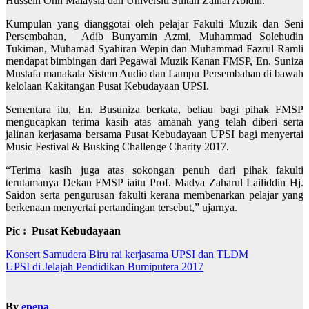
Hussein Onn Malaysia dan Universiti Sultan Zainal Abidin.
Kumpulan yang dianggotai oleh pelajar Fakulti Muzik dan Seni
Persembahan, Adib Bunyamin Azmi, Muhammad Solehudin
Tukiman, Muhamad Syahiran Wepin dan Muhammad Fazrul Ramli
mendapat bimbingan dari Pegawai Muzik Kanan FMSP, En. Suniza
Mustafa manakala Sistem Audio dan Lampu Persembahan di bawah
kelolaan Kakitangan Pusat Kebudayaan UPSI.
Sementara itu, En. Busuniza berkata, beliau bagi pihak FMSP
mengucapkan terima kasih atas amanah yang telah diberi serta
jalinan kerjasama bersama Pusat Kebudayaan UPSI bagi menyertai
Music Festival & Busking Challenge Charity 2017.
“Terima kasih juga atas sokongan penuh dari pihak fakulti
terutamanya Dekan FMSP iaitu Prof. Madya Zaharul Lailiddin Hj.
Saidon serta pengurusan fakulti kerana membenarkan pelajar yang
berkenaan menyertai pertandingan tersebut,” ujarnya.
Pic : Pusat Kebudayaan
Navigasi
Konsert Samudera Biru rai kerjasama UPSI dan TLDM
UPSI di Jelajah Pendidikan Bumiputera 2017
kiriman
By
epena