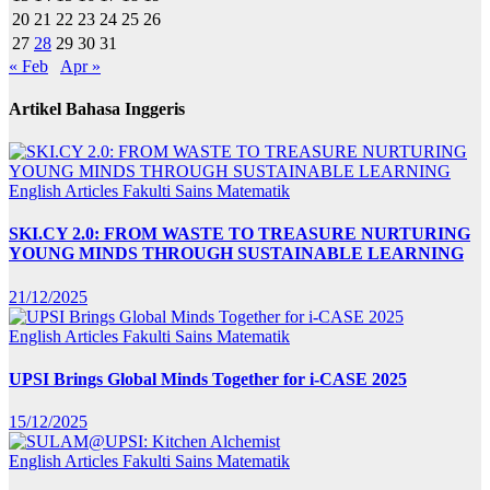
20
21
22
23
24
25
26
27
28
29
30
31
« Feb
Apr »
Artikel Bahasa Inggeris
English Articles
Fakulti Sains Matematik
SKI.CY 2.0: FROM WASTE TO TREASURE NURTURING
YOUNG MINDS THROUGH SUSTAINABLE LEARNING
21/12/2025
English Articles
Fakulti Sains Matematik
UPSI Brings Global Minds Together for i-CASE 2025
15/12/2025
English Articles
Fakulti Sains Matematik