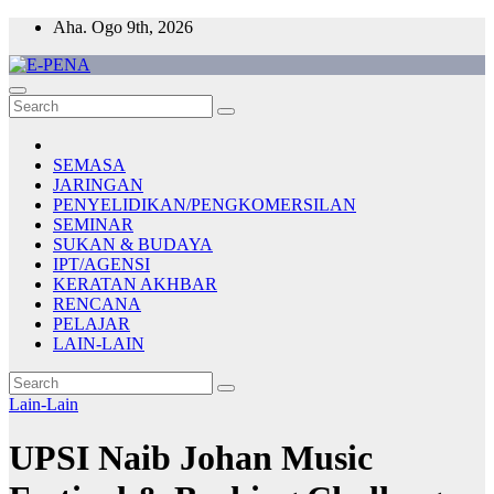
Skip
Aha. Ogo 9th, 2026
to
content
E-PENA
Berita Digital Terkini
SEMASA
JARINGAN
PENYELIDIKAN/PENGKOMERSILAN
SEMINAR
SUKAN & BUDAYA
IPT/AGENSI
KERATAN AKHBAR
RENCANA
PELAJAR
LAIN-LAIN
Lain-Lain
UPSI Naib Johan Music