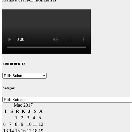
ASPIRASI UPSI 2025 HIGHLIGHTS
ARKIB BERITA
ARKIB
BERITA
Kategori
Kategori
Mac 2017
I
S
R
K
J
S
A
1
2
3
4
5
6
7
8
9
10
11
12
13
14
15
16
17
18
19