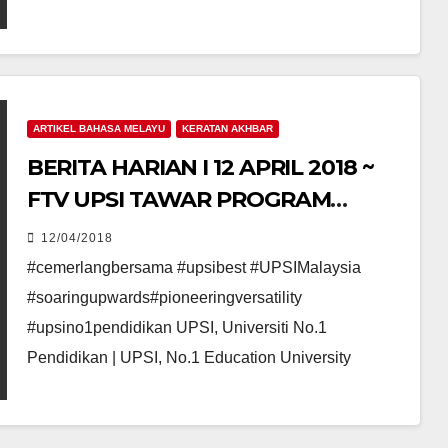
ARTIKEL BAHASA MELAYU
KERATAN AKHBAR
BERITA HARIAN I 12 APRIL 2018 ~
FTV UPSI TAWAR PROGRAM
SECARA PENYELIDIKAN
12/04/2018
#cemerlangbersama #upsibest #UPSIMalaysia
#soaringupwards#pioneeringversatility
#upsino1pendidikan UPSI, Universiti No.1
Pendidikan | UPSI, No.1 Education University