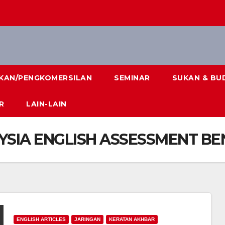
IKAN/PENGKOMERSILAN
SEMINAR
SUKAN & BU
R
LAIN-LAIN
ALAYSIA ENGLISH ASSESSMENT 
ENGLISH ARTICLES
JARINGAN
KERATAN AKHBAR