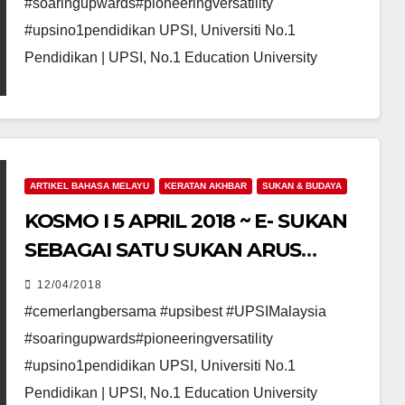
#soaringupwards#pioneeringversatility
#upsino1pendidikan UPSI, Universiti No.1
Pendidikan | UPSI, No.1 Education University
ARTIKEL BAHASA MELAYU
KERATAN AKHBAR
SUKAN & BUDAYA
KOSMO I 5 APRIL 2018 ~ E- SUKAN
SEBAGAI SATU SUKAN ARUS
PERDANA
12/04/2018
#cemerlangbersama #upsibest #UPSIMalaysia
#soaringupwards#pioneeringversatility
#upsino1pendidikan UPSI, Universiti No.1
Pendidikan | UPSI, No.1 Education University