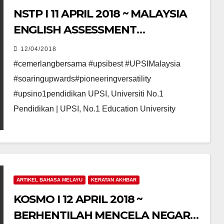
NSTP I 11 APRIL 2018 ~ MALAYSIA
ENGLISH ASSESSMENT
BENCHMARKED
12/04/2018
#cemerlangbersama #upsibest #UPSIMalaysia
#soaringupwards#pioneeringversatility
#upsino1pendidikan UPSI, Universiti No.1
Pendidikan | UPSI, No.1 Education University
ARTIKEL BAHASA MELAYU
KERATAN AKHBAR
KOSMO I 12 APRIL 2018 ~
BERHENTILAH MENCELA NEGARA