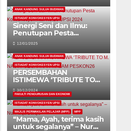
Canselor
ANAK KANDUNG SULUH BUDIMAN
ISTIADAT KONVOKESYEN UPSI
Sinergi Seni dan Ilmu:
Penutupan Pesta
Konvokesyen Kali Ke-26
12/01/2025
UPSI 2024
ANAK KANDUNG SULUH BUDIMAN
ISTIADAT KONVOKESYEN UPSI
PERSEMBAHAN
ISTIMEWA ‘TRIBUTE TO
M. NASIR’ GEGARKAN
30/12/2024
MALAM PESKON26
FAKULTI PENGURUSAN DAN EKONOMI
ISTIADAT KONVOKESYEN UPSI
MAJLIS PERWAKILAN PELAJAR (MPP)
MPP
“Mama, Ayah, terima kasih
untuk segalanya” – Nur