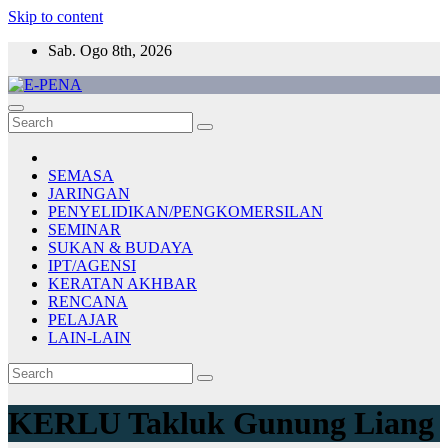
Skip to content
Sab. Ogo 8th, 2026
E-PENA
Berita Digital Terkini
SEMASA
JARINGAN
PENYELIDIKAN/PENGKOMERSILAN
SEMINAR
SUKAN & BUDAYA
IPT/AGENSI
KERATAN AKHBAR
RENCANA
PELAJAR
LAIN-LAIN
KERLU Takluk Gunung Liang