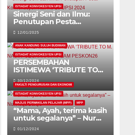
ISTIADAT KONVOKESYEN UPSI
Sinergi Seni dan Ilmu:
Penutupan Pesta
Konvokesyen Kali Ke-26
12/01/2025
UPSI 2024
ANAK KANDUNG SULUH BUDIMAN
ISTIADAT KONVOKESYEN UPSI
PERSEMBAHAN
ISTIMEWA ‘TRIBUTE TO
M. NASIR’ GEGARKAN
30/12/2024
MALAM PESKON26
FAKULTI PENGURUSAN DAN EKONOMI
ISTIADAT KONVOKESYEN UPSI
MAJLIS PERWAKILAN PELAJAR (MPP)
MPP
“Mama, Ayah, terima kasih
untuk segalanya” – Nur
Atiqa Balqis
01/12/2024