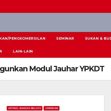
IKAN/PENGKOMERSILAN
SEMINAR
SUKAN & BU
R
LAIN-LAIN
ngunkan Modul Jauhar YPKDT
ARTIKEL BAHASA MELAYU
JARINGAN