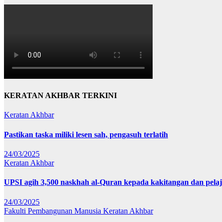
KERATAN AKHBAR TERKINI
Keratan Akhbar
Pastikan taska miliki lesen sah, pengasuh terlatih
24/03/2025
Keratan Akhbar
UPSI agih 3,500 naskhah al-Quran kepada kakitangan dan pela
24/03/2025
Fakulti Pembangunan Manusia
Keratan Akhbar