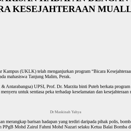
ARA KESEJAHTERAAN MUALL
uar Kampus (UKLK) telah menganjurkan program “Bicara Kesejahteraan 
pada mahasiswa Tanjung Malim, Perak.
rabangsa) UPSI, Prof. Dr. Marzita binti Puteh berkata program sepe
 menyeru untuk sentiasa peka terhadap keselamatan dan kesejahteraan m
Dr Maskinah Yahya
merangkap barisan hadapan yang terdiri daripada pihak polis, bomba
alah PPgB Mohd Zairul Fahmi Mohd Nazari selaku Ketua Balai Bomba d