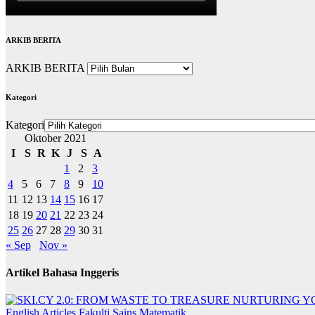
ARKIB BERITA
ARKIB BERITA
Kategori
Kategori
Oktober 2021
I
S
R
K
J
S
A
1
2
3
4
5
6
7
8
9
10
11
12
13
14
15
16
17
18
19
20
21
22
23
24
25
26
27
28
29
30
31
« Sep
Nov »
Artikel Bahasa Inggeris
English Articles
Fakulti Sains Matematik