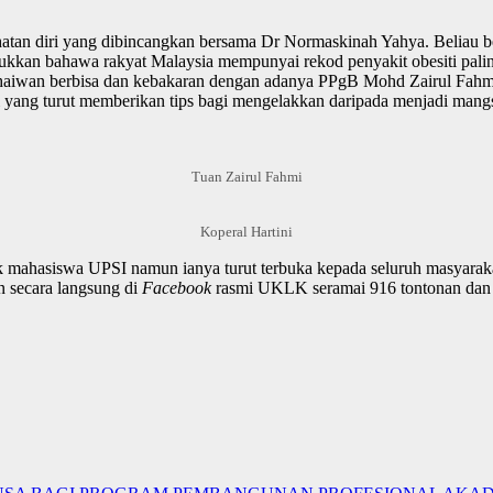
n diri yang dibincangkan bersama Dr Normaskinah Yahya. Beliau berk
njukkan bahawa rakyat Malaysia mempunyai rekod penyakit obesiti pali
i haiwan berbisa dan kebakaran dengan adanya PPgB Mohd Zairul Fahm
 yang turut memberikan tips bagi mengelakkan daripada menjadi mang
Tuan Zairul Fahmi
Koperal Hartini
asiswa UPSI namun ianya turut terbuka kepada seluruh masyarakat 
n secara langsung di
Facebook
rasmi UKLK seramai 916 tontonan dan 