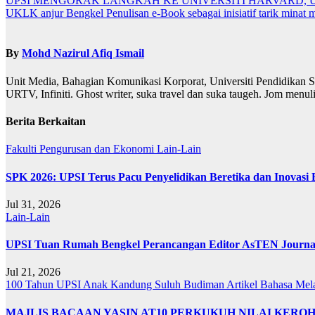
UPSI MENGORAK LANGKAH KE UNIVERSITI HARVARD,
UKLK anjur Bengkel Penulisan e-Book sebagai inisiatif tarik minat 
By
Mohd Nazirul Afiq Ismail
Unit Media, Bahagian Komunikasi Korporat, Universiti Pendidikan S
URTV, Infiniti. Ghost writer, suka travel dan suka taugeh. Jom menu
Berita Berkaitan
Fakulti Pengurusan dan Ekonomi
Lain-Lain
SPK 2026: UPSI Terus Pacu Penyelidikan Beretika dan Inovasi
Jul 31, 2026
Lain-Lain
UPSI Tuan Rumah Bengkel Perancangan Editor AsTEN Journal 
Jul 21, 2026
100 Tahun UPSI
Anak Kandung Suluh Budiman
Artikel Bahasa Me
MAJLIS BACAAN YASIN AT10 PERKUKUH NILAI KER