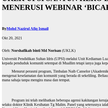
MENERUSI WEBINAR ‘BIC
By
Mohd Nazirul Afiq Ismail
Okt 20, 2021
Oleh:
Norshafikah binti Md Norisan
(UKLK)
Universiti Pendidikan Sultan Idris (UPSI) melalui Unit Kediaman L
kepada penduduk komuniti setempat di Muallim tetapi ianya juga ke
Menurut perasmi program, Timbalan Naib Canselor (Akademik & Anta
mengenai keselamatan dan komuniti yang berada di sekeliling. Beliau
mana sahaja tanpa mengira masa dan tempat.
Program ini telah melibatkan beberapa agensi kakitangan kerajaan 
selaku doktor Klinik Kesihatan Tg Malim. Panel yang seterusnya i