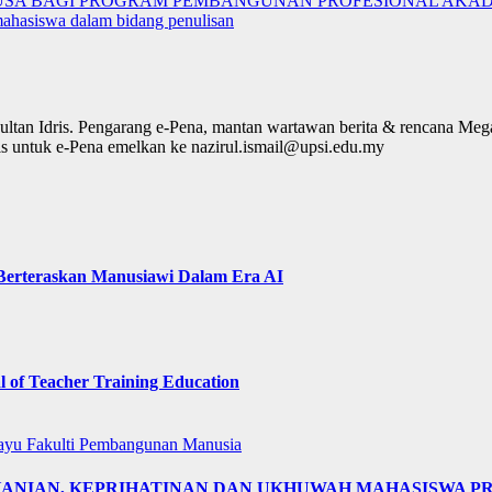
 USA BAGI PROGRAM PEMBANGUNAN PROFESIONAL AKA
mahasiswa dalam bidang penulisan
ultan Idris. Pengarang e-Pena, mantan wartawan berita & rencana Me
lis untuk e-Pena emelkan ke nazirul.ismail@upsi.edu.my
 Berteraskan Manusiawi Dalam Era AI
of Teacher Training Education
layu
Fakulti Pembangunan Manusia
OHANIAN, KEPRIHATINAN DAN UKHUWAH MAHASISWA 