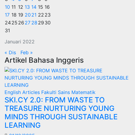
10
11
12
13
14
15
16
17
18
19
20
21
22
23
24
25
26
27
28
29
30
31
Januari 2022
« Dis
Feb »
Artikel Bahasa Inggeris
English Articles
Fakulti Sains Matematik
SKI.CY 2.0: FROM WASTE TO
TREASURE NURTURING YOUNG
MINDS THROUGH SUSTAINABLE
LEARNING