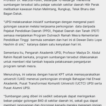
Profesor Dr. Marzita Puteh, sebanyak 10 keluarga menerima
sumbangan tersebut iaitu pelajar sekolah sekitar daerah Hilir Perak
melibatkan kawasan Hutan Melintang, Rungkup, Teluk Bharu dan
Bagan Datuk.
“UPSI melaksanakan inisiatif sumbangan dengan mengenal pasti
golongan sasaran melalui kerjasama perkongsian data daripada
Pejabat Pendidikan Daerah (PPD), Pejabat Daerah dan Tanah (PDT)
semasa menjalankan Program Outreach Ramah Mesra Kementerian
Pendidikan Tinggi bermula semalam dan hari ini di Dewan Dato Lope
Hashim di sini,” katanya dalam satu kenyataan hari ini.
Sementara itu, Pengarah Akademik UPSI, Profesor Madya Dr. Abdul
Rahim Razalli berkata, program sumbangan tersebut dilaksanakan
untuk memberi nilai tambah kepada pelaksanaan penganjuran
program ramah mesra.
Menurutnya, ini selaras dengan hasrat KPT untuk memasyarakatkan
universiti (U4S) menerusi perkongsian strategik Bahagian Hal Ehwal
Akademik, Pusat Transformasi Komuniti Universiti (UCTC) UPSI serta
Pusat Alumni UPSI.
“Sumbangan yang diberi ini sedikit sebanyak dapat meringankan
beban pelajar golongan B40 di sekitar daerah ini, sekali gus dapat
memberi rangsangan dan dorongan kepada mereka menanam impian