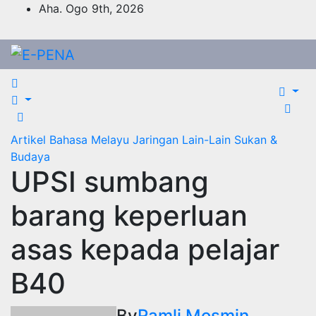
Skip
Aha. Ogo 9th, 2026
to
content
Artikel Bahasa Melayu
Jaringan
Lain-Lain
Sukan &
Budaya
UPSI sumbang
barang keperluan
asas kepada pelajar
B40
By
Ramli Mosmin