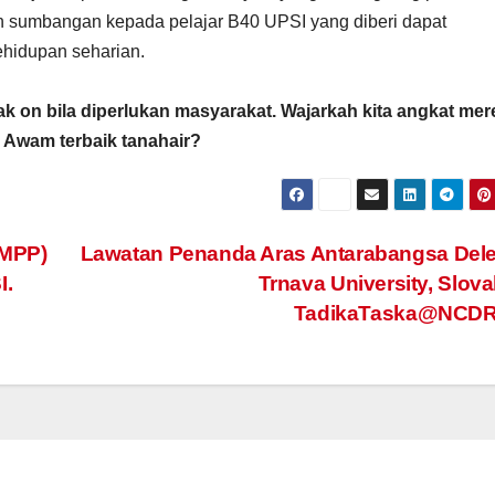
an
sejak awal
cacat 
uan sumbangan kepada pelajar B40 UPSI yang diberi dapat
ar
usia
ehidupan seharian.
 on bila diperlukan masyarakat. Wajarkah kita angkat mer
 Awam terbaik tanahair?
(MPP)
Lawatan Penanda Aras Antarabangsa Dele
I.
Trnava University, Slova
TadikaTaska@NCD