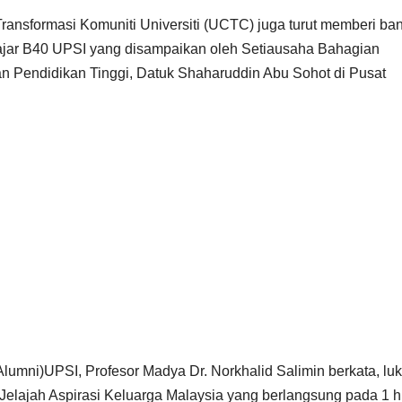
ransformasi Komuniti Universiti (UCTC) juga turut memberi ba
jar B40 UPSI yang disampaikan oleh Setiausaha Bahagian
n Pendidikan Tinggi, Datuk Shaharuddin Abu Sohot di Pusat
FAKULTI PEMBANGUNAN MANUSIA
FAKULTI PEMBANG
KERATAN AKHBAR
KERATAN AKHBAR
Bina
Perlua
skhah
semangat
defini
perpaduan
kepad
06/03/2025
05/03/2025
dalam diri
pesaki
lumni)UPSI, Profesor Madya Dr. Norkhalid Salimin berkata, lu
elajah Aspirasi Keluarga Malaysia yang berlangsung pada 1 