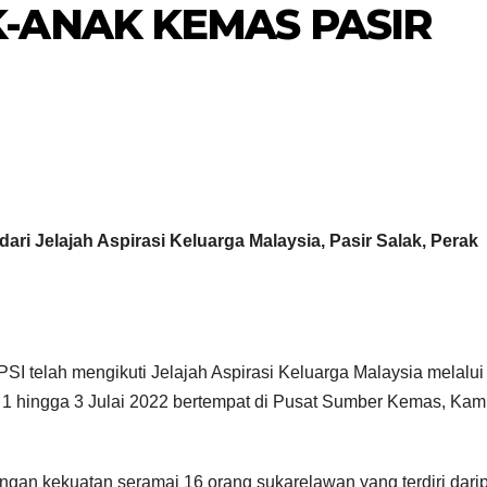
ANAK KEMAS PASIR
ari Jelajah Aspirasi Keluarga Malaysia, Pasir Salak, Perak
IPT/AGENSI
IPT/AGENSI
Program Anak
MAJLI
Kita bantu
PELU
SI telah mengikuti Jelajah Aspirasi Keluarga Malaysia melalui
1 hingga 3 Julai 2022 bertempat di Pusat Sumber Kemas, Ka
1833 murid
N PR
21/01/2025
20/01/2025
dengan
ANAK 
ngan kekuatan seramai 16 orang sukarelawan yang terdiri dari