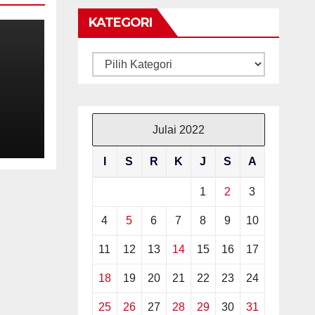
KATEGORI
Kategori
KIT
Julai 2022
”
GAT
I
S
R
K
J
S
A
1
2
3
WA
4
5
6
7
8
9
10
11
12
13
14
15
16
17
18
19
20
21
22
23
24
25
26
27
28
29
30
31