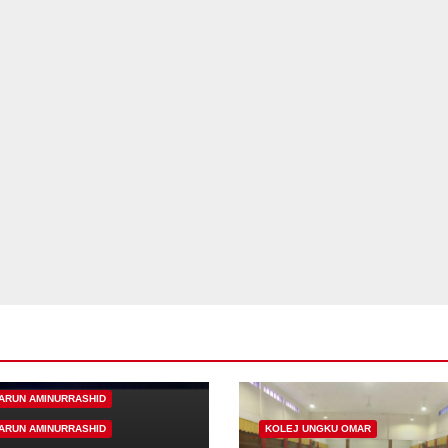
I
14
2
5
K
S
2
ARUN AMINURRASHID
A
ARUN AMINURRASHID
KOLEJ UNGKU OMAR