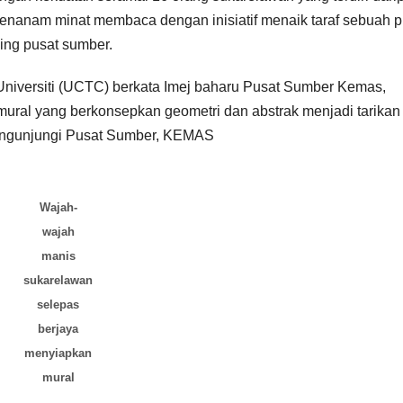
penyerahan
SPM 2
enanam minat membaca dengan inisiatif menaik taraf sebuah p
peranti di
(USM)
ing pusat sumber.
Negeri Sabah
PENY
Universiti (UCTC) berkata Imej baharu Pusat Sumber Kemas,
N TAB
ural yang berkonsepkan geometri dan abstrak menjadi tarikan
engunjungi Pusat Sumber, KEMAS
PENDI
PERIN
NEGER
Wajah-
wajah
TERE
manis
U
sukarelawan
selepas
berjaya
menyiapkan
mural