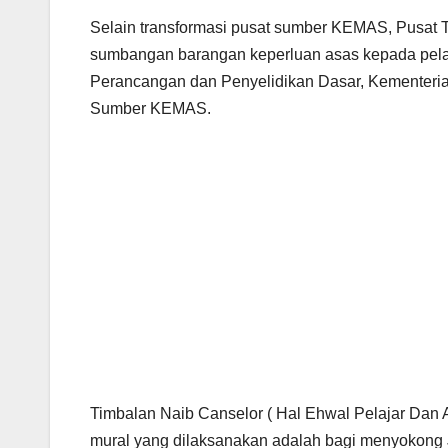
Selain transformasi pusat sumber KEMAS, Pusat T
sumbangan barangan keperluan asas kepada pela
Perancangan dan Penyelidikan Dasar, Kementeria
Sumber KEMAS.
KERATAN AKHBAR
KERATAN AKHBAR
Pastikan taska
UPSI agih
miliki lesen
3,500 na
sah, pengasuh
al-Quran
24/03/2025
24/03/2025
terlatih
kepada
Timbalan Naib Canselor ( Hal Ehwal Pelajar Dan A
mural yang dilaksanakan adalah bagi menyokong J