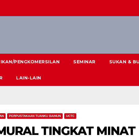
DIKAN/PENGKOMERSILAN
SEMINAR
SUKAN & B
R
LAIN-LAIN
AN
PERPUSTAKAAN TUANKU BAINUN
UCTC
 MURAL TINGKAT MINAT