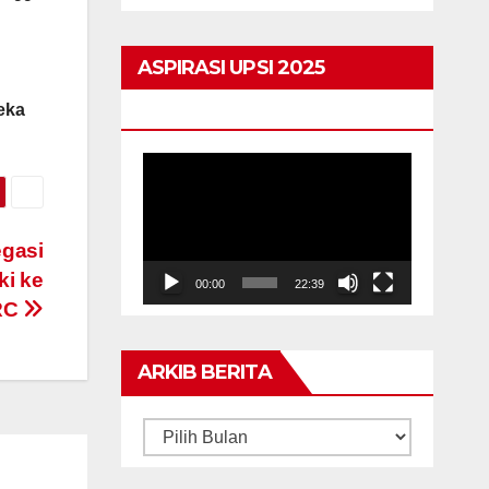
kekal
ASPIRASI UPSI 2025
HIGHLIGHTS
eka
Pemain
Video
gasi
ki ke
00:00
22:39
RC
ARKIB BERITA
ARKIB
BERITA