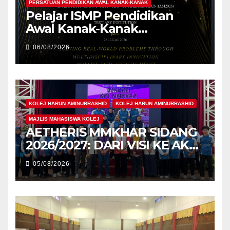
PERSATUAN PENDIDIKAN AWAL KANAK-KANAK
Pelajar ISMP Pendidikan
Awal Kanak-Kanak
Cemerlang Raih
06/08/2026
Pengiktirafan Antarabangsa
di IAM2026
KOLEJ HARUN AMINURRASHID
KOLEJ HARUN AMINURRASHID
MAJLIS MAHASISWA KOLEJ
AETHERIS MMKHAR SIDANG
2026/2027: DARI VISI KE AKSI,
MEMBINA LEGASI GENERASI
05/08/2026
PEMIMPIN