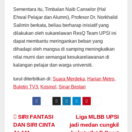
Sementara itu, Timbalan Naib Canselor (Hal
Ehwal Pelajar dan Alumni), Profesor Dr. Norkhalid
Salimin berkata, beliau berharap inisiatif yang
dilakukan oleh sukarelawan ResQ Team UPSI ini
dapat membantu meringankan beban yang
dihadapi oleh mangsa di samping meningkatkan
nilai murni dan semangat kesukarelawanan di
kalangan pelajar dan warga universiti.
turut diterbitkan di:
Suara Merdeka,
Harian Metro
,
Buletin TV3
,
Kosmo!
,
Sinar Bestari
Navigasi
SIRI FANTASI
Liga MLBB UPSI
DAN SIRI CINTA
jadi medan cungkil
kiriman