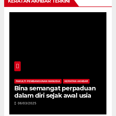
KERATAN AKHBAR TERKINI
FAKULTI PEMBANGUNAN MANUSIA
KERATAN AKHBAR
F
-
Bina semangat perpaduan
P
dalam diri sejak awal usia
p
06/03/2025