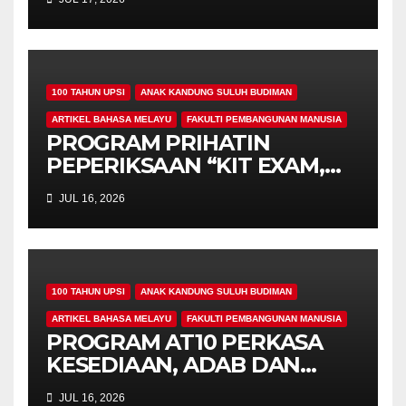
KEPRIHATINAN DAN
UKHUWAH MAHASISWA
PROGRAM PENDIDIKAN
KHAS
100 TAHUN UPSI
ANAK KANDUNG SULUH BUDIMAN
ARTIKEL BAHASA MELAYU
FAKULTI PEMBANGUNAN MANUSIA
PROGRAM PRIHATIN
PEPERIKSAAN “KIT EXAM,
MISI 4.00” SUNTIK
JUL 16, 2026
SEMANGAT DAN
KEPRIHATINAN BUAT
MAHASISWA AT10
100 TAHUN UPSI
ANAK KANDUNG SULUH BUDIMAN
ARTIKEL BAHASA MELAYU
FAKULTI PEMBANGUNAN MANUSIA
PROGRAM AT10 PERKASA
KESEDIAAN, ADAB DAN
PROFESIONALISME
JUL 16, 2026