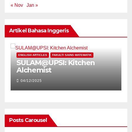
« Nov
Jan »
Artikel Bahasa Inggeris
E
ENGLISH ARTICLES
FAKULTI SAINS MATEMATIK
P
SULAM@UPSI: Kitchen
U
Alchemist
V
C
04/12/2025
E
Posts Carousel