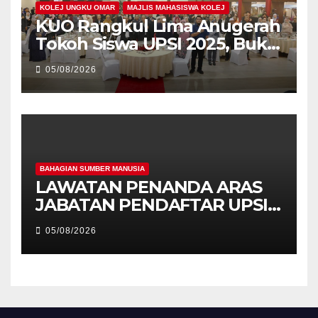
KOLEJ UNGKU OMAR
MAJLIS MAHASISWA KOLEJ
KUO Rangkul Lima Anugerah
Tokoh Siswa UPSI 2025, Bukti
Kecemerlangan Mahasiswa
05/08/2026
Holistik
BAHAGIAN SUMBER MANUSIA
LAWATAN PENANDA ARAS
JABATAN PENDAFTAR UPSI
KE JABATAN PENDAFTAR
05/08/2026
UniSZA – PERKUKUH
KERJASAMA STRATEGIK
INSTITUSI