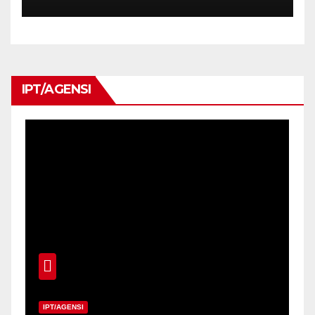
MAHASISWA PROGRAM
PENDIDIKAN KHAS
MENERUSI TAKLIMAT
PENEMPATAN PERANTIS
GURU (PG) 2026
IPT/AGENSI
IPT/AGENSI