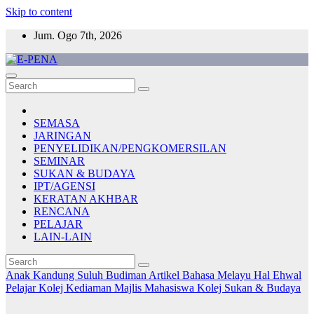
Skip to content
Jum. Ogo 7th, 2026
E-PENA
Berita Digital Terkini
SEMASA
JARINGAN
PENYELIDIKAN/PENGKOMERSILAN
SEMINAR
SUKAN & BUDAYA
IPT/AGENSI
KERATAN AKHBAR
RENCANA
PELAJAR
LAIN-LAIN
Anak Kandung Suluh Budiman
Artikel Bahasa Melayu
Hal Ehwal
Pelajar
Kolej Kediaman
Majlis Mahasiswa Kolej
Sukan & Budaya