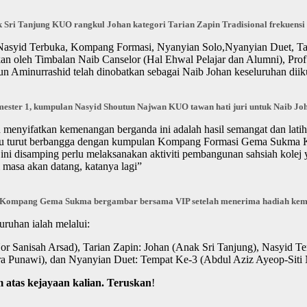
 Sri Tanjung KUO rangkul Johan kategori Tarian Zapin Tradisional frekuensi
yid Terbuka, Kompang Formasi, Nyanyian Solo,Nyanyian Duet, Tarian
ikan oleh Timbalan Naib Canselor (Hal Ehwal Pelajar dan Alumni), Prof
un Aminurrashid telah dinobatkan sebagai Naib Johan keseluruhan diik
emester 1, kumpulan
Nasyid Shoutun Najwan KUO tawan hati juri untuk Naib Jo
nyifatkan kemenangan berganda ini adalah hasil semangat dan latihan
eliau turut berbangga dengan kumpulan Kompang Formasi Gema Sukma K
ni disamping perlu melaksanakan aktiviti pembangunan sahsiah kolej ya
 masa akan datang, katanya lagi”
 Kompang Gema Sukma bergambar bersama VIP setelah menerima hadiah kem
ruhan ialah melalui:
 Sanisah Arsad), Tarian Zapin: Johan (Anak Sri Tanjung), Nasyid T
a Punawi), dan Nyanyian Duet: Tempat Ke-3 (Abdul Aziz Ayeop-Siti N
 atas kejayaan kalian. Teruskan
!