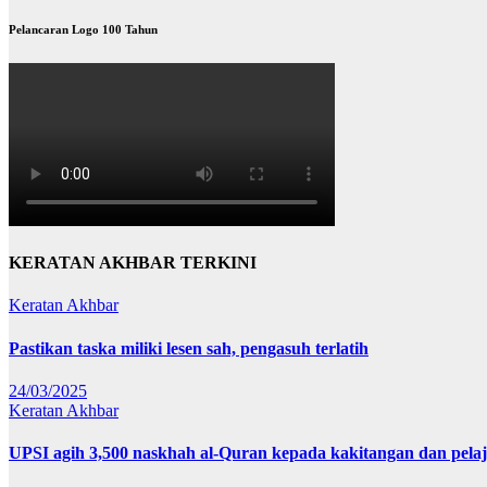
Pelancaran Logo 100 Tahun
KERATAN AKHBAR TERKINI
Keratan Akhbar
Pastikan taska miliki lesen sah, pengasuh terlatih
24/03/2025
Keratan Akhbar
UPSI agih 3,500 naskhah al-Quran kepada kakitangan dan pela