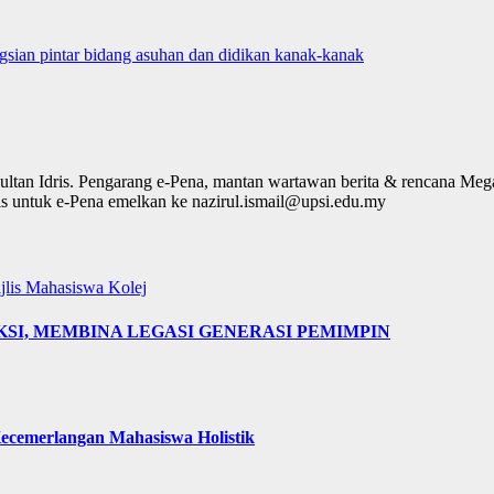
ian pintar bidang asuhan dan didikan kanak-kanak
ultan Idris. Pengarang e-Pena, mantan wartawan berita & rencana Me
lis untuk e-Pena emelkan ke nazirul.ismail@upsi.edu.my
jlis Mahasiswa Kolej
AKSI, MEMBINA LEGASI GENERASI PEMIMPIN
cemerlangan Mahasiswa Holistik