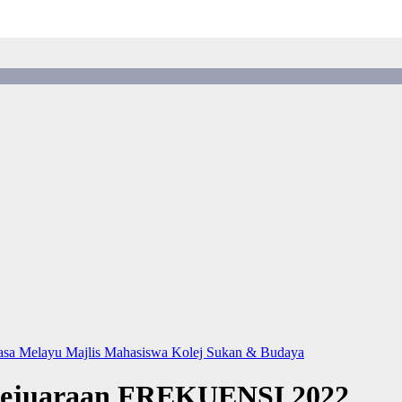
hasa Melayu
Majlis Mahasiswa Kolej
Sukan & Budaya
Kejuaraan FREKUENSI 2022