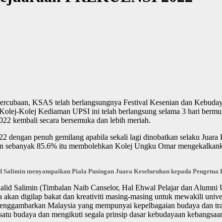
ercubaan, KSAS telah berlangsungnya Festival Kesenian dan Kebu
lej-Kolej Kediaman UPSI ini telah berlangsung selama 3 hari bermula
022 kembali secara bersemuka dan lebih meriah.
dengan penuh gemilang apabila sekali lagi dinobatkan selaku Juara Ke
han sebanyak 85.6% itu membolehkan Kolej Ungku Omar mengekalkanka
id Salimin menyampaikan Piala Pusingan Juara Keseluruhan kepada Pengetua
rkhalid Salimin (Timbalan Naib Canselor, Hal Ehwal Pelajar dan Alum
 akan digilap bakat dan kreativiti masing-masing untuk mewakili univer
enggambarkan Malaysia yang mempunyai kepelbagaian budaya dan tra
atu budaya dan mengikuti segala prinsip dasar kebudayaan kebangsaa