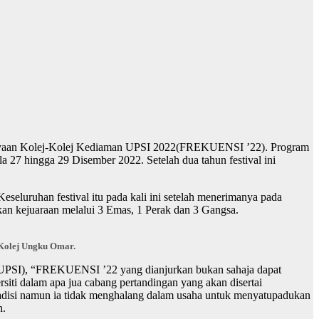
dayaan Kolej-Kolej Kediaman UPSI 2022(FREKUENSI ’22). Program
 27 hingga 29 Disember 2022. Setelah dua tahun festival ini
seluruhan festival itu pada kali ini setelah menerimanya pada
n kejuaraan melalui 3 Emas, 1 Perak dan 3 Gangsa.
 Kolej Ungku Omar.
ni UPSI), “FREKUENSI ’22 yang dianjurkan bukan sahaja dapat
siti dalam apa jua cabang pertandingan yang akan disertai
disi namun ia tidak menghalang dalam usaha untuk menyatupadukan
n.