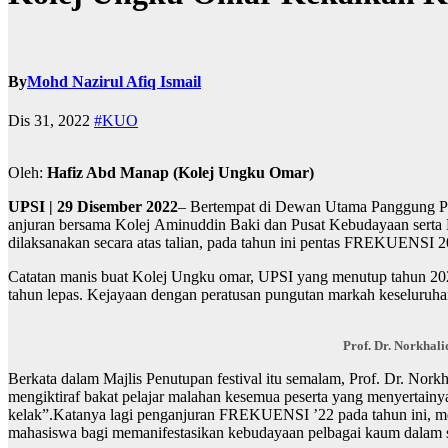
By
Mohd Nazirul Afiq Ismail
Dis 31, 2022
#KUO
Oleh:
Hafiz Abd Manap (Kolej Ungku Omar)
UPSI | 29 Disember 2022
– Bertempat di Dewan Utama Panggung P
anjuran bersama Kolej Aminuddin Baki dan Pusat Kebudayaan serta Ko
dilaksanakan secara atas talian, pada tahun ini pentas FREKUENSI 2
Catatan manis buat Kolej Ungku omar, UPSI yang menutup tahun 2022 
tahun lepas. Kejayaan dengan peratusan pungutan markah keseluru
Prof. Dr. Norkhal
Berkata dalam Majlis Penutupan festival itu semalam, Prof. Dr. No
mengiktiraf bakat pelajar malahan kesemua peserta yang menyertainya
kelak”.Katanya lagi penganjuran FREKUENSI ’22 pada tahun ini, m
mahasiswa bagi memanifestasikan kebudayaan pelbagai kaum dalam s