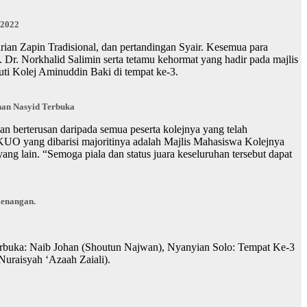
 2022
 Zapin Tradisional, dan pertandingan Syair. Kesemua para
. Dr. Norkhalid Salimin serta tetamu kehormat yang hadir pada majlis
uti Kolej Aminuddin Baki di tempat ke-3.
han Nasyid Terbuka
 berterusan daripada semua peserta kolejnya yang telah
UO yang dibarisi majoritinya adalah Majlis Mahasiswa Kolejnya
ng lain. “Semoga piala dan status juara keseluruhan tersebut dapat
enangan.
erbuka: Naib Johan (Shoutun Najwan), Nyanyian Solo: Tempat Ke-3
uraisyah ‘Azaah Zaiali).