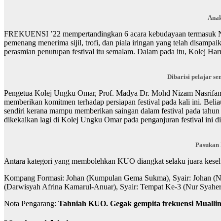
Anak
FREKUENSI ’22 mempertandingkan 6 acara kebudayaan termasuk Nas
pemenang menerima sijil, trofi, dan piala iringan yang telah disampa
perasmian penutupan festival itu semalam. Dalam pada itu, Kolej Har
Dibarisi pelajar s
Pengetua Kolej Ungku Omar, Prof. Madya Dr. Mohd Nizam Nasrifan me
memberikan komitmen terhadap persiapan festival pada kali ini. B
sendiri kerana mampu memberikan saingan dalam festival pada tahun i
dikekalkan lagi di Kolej Ungku Omar pada penganjuran festival ini di
Pasukan
Antara kategori yang membolehkan KUO diangkat selaku juara keselu
Kompang Formasi: Johan (Kumpulan Gema Sukma), Syair: Johan (Nor
(Darwisyah Afrina Kamarul-Anuar), Syair: Tempat Ke-3 (Nur Syaher
Nota Pengarang:
Tahniah KUO. Gegak gempita frekuensi Muallim