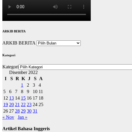
ARKIB BERITA
ARKIB BERITA
Kategori
Kategori
Disember 2022
I
S
R
K
J
S
A
1
2
3
4
5
6
7
8
9
10
11
12
13
14
15
16
17
18
19
20
21
22
23
24
25
26
27
28
29
30
31
« Nov
Jan »
Artikel Bahasa Inggeris