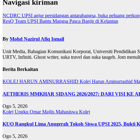
Navigasi kiriman
NCDRC UPSI anjur persidangan antarabangsa, buka peluang perkongs
ResQ Team UPSI Bantu Mangsa Pasca Banjir di Kelantan
By
Mohd Nazirul Afiq Ismail
Unit Media, Bahagian Komunikasi Korporat, Universiti Pendidikan S
URTV, Infiniti. Ghost writer, suka travel dan suka taugeh. Jom menu
Berita Berkaitan
KOLEJ HARUN AMINURRASHID
Kolej Harun Aminurrashid
Ma
AETHERIS MMKHAR SIDANG 2026/2027: DARI VISI KE 
Ogo 5, 2026
Kolej Ungku Omar
Majlis Mahasiswa Kolej
KUO Rangkul Lima Anugerah Tokoh Siswa UPSI 2025, Bukti Ke
Ogo 5, 2026