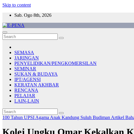
Skip to content
Sab. Ogo 8th, 2026
E-PENA
Berita Digital Terkini
SEMASA
JARINGAN
PENYELIDIKAN/PENGKOMERSILAN
SEMINAR
SUKAN & BUDAYA
IPT/AGENSI
KERATAN AKHBAR
RENCANA
PELAJAR
LAIN-LAIN
100 Tahun UPSI
Agama
Anak Kandung Suluh Budiman
Artikel Ba
Kolej Ungku Omar Kekalkan 