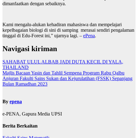
dimanfaatkan dengan sebaiknya.
Kami mengalu-alukan kehadiran mahasiswa dan mempelajari
kepelbagaian biologi di sini di samping merasai sendiri pengalaman
tinggal di Edu-Forest ini,” ujarnya lagi. –
ePena
.
Navigasi kiriman
SAHABAT ULUL ALBAB JADI DUTA KECIL DI YALA,
THAILAND
Majlis Bacaan Yasin dan Tahlil Sempena Program Rabu Qalbu
Anjuran Fakulti Sains Sukan dan Kejurulatihan (FSSK) Sepanjang
Bulan Ramadhan 2023
By
epena
e-PENA, Gapura Media UPSI
Berita Berkaitan
Fakulti Sains Matematik