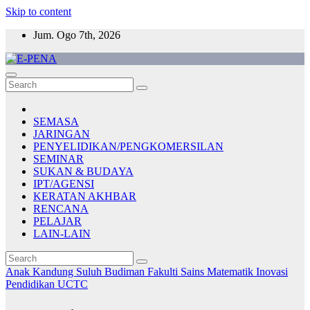
Skip to content
Jum. Ogo 7th, 2026
E-PENA
Berita Digital Terkini
SEMASA
JARINGAN
PENYELIDIKAN/PENGKOMERSILAN
SEMINAR
SUKAN & BUDAYA
IPT/AGENSI
KERATAN AKHBAR
RENCANA
PELAJAR
LAIN-LAIN
Anak Kandung Suluh Budiman
Fakulti Sains Matematik
Inovasi
Pendidikan
UCTC