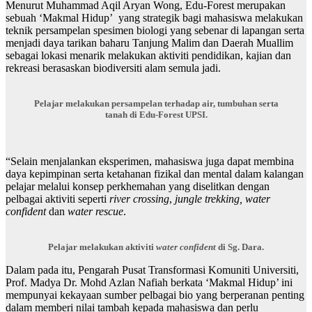
Menurut Muhammad Aqil Aryan Wong, Edu-Forest merupakan
sebuah ‘Makmal Hidup’ yang strategik bagi mahasiswa melakukan
teknik persampelan spesimen biologi yang sebenar di lapangan serta
menjadi daya tarikan baharu Tanjung Malim dan Daerah Muallim
sebagai lokasi menarik melakukan aktiviti pendidikan, kajian dan
rekreasi berasaskan biodiversiti alam semula jadi.
Pelajar melakukan persampelan terhadap air, tumbuhan serta
tanah di Edu-Forest UPSI.
“Selain menjalankan eksperimen, mahasiswa juga dapat membina
daya kepimpinan serta ketahanan fizikal dan mental dalam kalangan
pelajar melalui konsep perkhemahan yang diselitkan dengan
pelbagai aktiviti seperti
river crossing
,
jungle trekking, water
confident
dan
water rescue
.
Pelajar melakukan aktiviti
water confident
di Sg. Dara.
Dalam pada itu, Pengarah Pusat Transformasi Komuniti Universiti,
Prof. Madya Dr. Mohd Azlan Nafiah berkata ‘Makmal Hidup’ ini
mempunyai kekayaan sumber pelbagai bio yang berperanan penting
dalam memberi nilai tambah kepada mahasiswa dan perlu