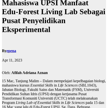
Mahasiswa UPSI Manfaat
Edu-Forest Living Lab Sebagai
Pusat Penyelidikan
Eksperimental
By
epena
Apr 11, 2023
Oleh:
Afifah Adriana Aznan
15 Mac, Tanjung Malim – Dalam mempelajari kepelbagaian biologi,
mahasiswa kursus
Essential Skills
in
Life Sciences
(SBL1043),
Jabatan Biologi, Fakulti Sains dan Matematik (FSM), Universiti
Pendidikan Sultan Idris (UPSI) dengan kerjasama Pusat
Transformasi Komuniti Universiti (UCTC) telah melaksanakan
Program
Living Lab of Essential Skills in Life Sciences
pada 15 dan
16 Mac yang lalu di Edu-Forest UPSI, Sg. Dara, Behrang.