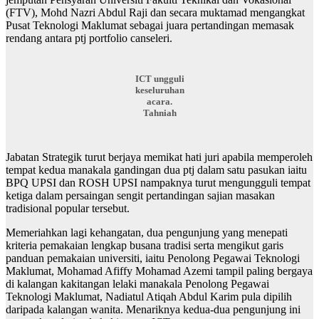
(FTV),
Mohd Nazri Abdul Raji dan secara muktamad mengangkat
Pusat Teknologi Maklumat sebagai juara pertandingan memasak
rendang antara ptj portfolio canseleri.
ICT ungguli
keseluruhan
acara.
Tahniah
Jabatan Strategik turut berjaya memikat hati juri apabila memperoleh
tempat kedua manakala gandingan dua ptj dalam satu pasukan iaitu
BPQ UPSI dan ROSH UPSI nampaknya turut mengungguli tempat
ketiga dalam persaingan sengit pertandingan sajian masakan
tradisional popular tersebut.
Memeriahkan lagi kehangatan, dua pengunjung yang menepati
kriteria pemakaian lengkap busana tradisi serta mengikut garis
panduan pemakaian universiti, iaitu Penolong Pegawai Teknologi
Maklumat, Mohamad Afiffy Mohamad Azemi tampil paling bergaya
di kalangan kakitangan lelaki manakala Penolong Pegawai
Teknologi Maklumat, Nadiatul Atiqah Abdul Karim pula dipilih
daripada kalangan wanita. Menariknya kedua-dua pengunjung ini