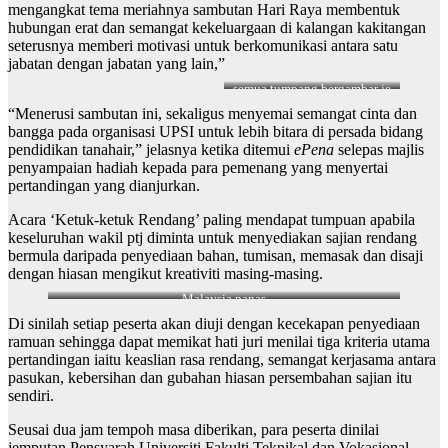
mengangkat tema meriahnya sambutan Hari Raya membentuk
hubungan erat dan semangat kekeluargaan di kalangan kakitangan
seterusnya memberi motivasi untuk berkomunikasi antara satu
jabatan dengan jabatan yang lain,”
semua tumpang bergambar je
ni. Chefnya orang lain
“Menerusi sambutan ini, sekaligus menyemai semangat cinta dan
bangga pada organisasi UPSI untuk lebih bitara di persada bidang
pendidikan tanahair,” jelasnya ketika ditemui
ePena
selepas majlis
penyampaian hadiah kepada para pemenang yang menyertai
pertandingan yang dianjurkan.
Acara ‘Ketuk-ketuk Rendang’ paling mendapat tumpuan apabila
keseluruhan wakil ptj diminta untuk menyediakan sajian rendang
bermula daripada penyediaan bahan, tumisan, memasak dan disaji
dengan hiasan mengikut kreativiti masing-masing.
Malaysia panas
Di sinilah setiap peserta akan diuji dengan kecekapan penyediaan
ramuan sehingga dapat memikat hati juri menilai tiga kriteria utama
pertandingan iaitu keaslian rasa rendang, semangat kerjasama antara
pasukan, kebersihan dan gubahan hiasan persembahan sajian itu
sendiri.
Seusai dua jam tempoh masa diberikan, para peserta dinilai
jemputan Pensyarah Universiti Fakulti Teknikal dan Vokasional