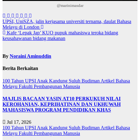
@marinimasdar
Navigasi
UPSI, UniSZA, jalin kerjasama universiti ternama, daulat Bahasa
Melayu di London
kiriman
Kafe ‘Lepak Jap’ KUO pupuk mahasiswa teroka bidang
keusahawanan bidang makanan
By
Noraini Aminuddin
Berita Berkaitan
100 Tahun UPSI
Anak Kandung Suluh Budiman
Artikel Bahasa
Melayu
Fakulti Pembangunan Manusia
MAJLIS BACAAN YASIN AT10 PERKUKUH NILAI
KEROHANIAN, KEPRIHATINAN DAN UKHUWAH
MAHASISWA PROGRAM PENDIDIKAN KHAS
Jul 17, 2026
100 Tahun UPSI
Anak Kandung Suluh Budiman
Artikel Bahasa
Melayu
Fakulti Pembangunan Manusia