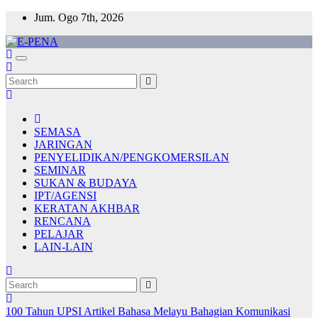
Skip
Jum. Ogo 7th, 2026
to
content
E-PENA
Berita Digital Terkini
SEMASA
JARINGAN
PENYELIDIKAN/PENGKOMERSILAN
SEMINAR
SUKAN & BUDAYA
IPT/AGENSI
KERATAN AKHBAR
RENCANA
PELAJAR
LAIN-LAIN
100 Tahun UPSI
Artikel Bahasa Melayu
Bahagian Komunikasi