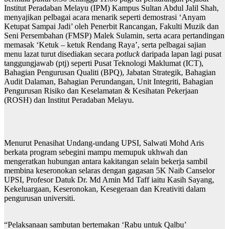
Institut Peradaban Melayu (IPM) Kampus Sultan Abdul Jalil Shah,
menyajikan pelbagai acara menarik seperti demostrasi ‘Anyam
Ketupat Sampai Jadi’ oleh Penerbit Rancangan, Fakulti Muzik dan
Seni Persembahan (FMSP) Malek Sulamin, serta acara pertandingan
memasak ‘Ketuk – ketuk Rendang Raya’, serta pelbagai sajian
menu lazat turut disediakan secara
potluck
daripada lapan lagi pusat
tanggungjawab (ptj) seperti Pusat Teknologi Maklumat (ICT),
Bahagian Pengurusan Qualiti (BPQ), Jabatan Strategik, Bahagian
Audit Dalaman, Bahagian Perundangan, Unit Integriti, Bahagian
Pengurusan Risiko dan Keselamatan & Kesihatan Pekerjaan
(ROSH) dan Institut Peradaban Melayu.
Menurut Penasihat Undang-undang UPSI, Salwati Mohd Aris
berkata program sebegini mampu memupuk ukhwah dan
mengeratkan hubungan antara kakitangan selain bekerja sambil
membina keseronokan selaras dengan gagasan 5K Naib Canselor
UPSI, Profesor Datuk Dr. Md Amin Md Taff iaitu Kasih Sayang,
Kekeluargaan, Keseronokan, Kesegeraan dan Kreativiti dalam
pengurusan universiti.
“Pelaksanaan sambutan bertemakan ‘Rabu untuk Qalbu’