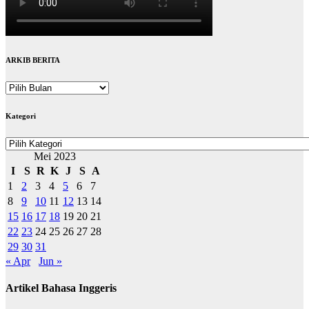
ARKIB BERITA
ARKIB
BERITA
Kategori
Kategori
Mei 2023
I
S
R
K
J
S
A
1
2
3
4
5
6
7
8
9
10
11
12
13
14
15
16
17
18
19
20
21
22
23
24
25
26
27
28
29
30
31
« Apr
Jun »
Artikel Bahasa Inggeris