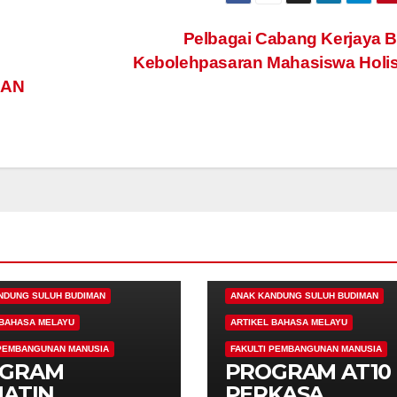
Pelbagai Cabang Kerjaya 
Kebolehpasaran Mahasiswa Holis
DAN
N UPSI
100 TAHUN UPSI
NDUNG SULUH BUDIMAN
ANAK KANDUNG SULUH BUDIMAN
 BAHASA MELAYU
ARTIKEL BAHASA MELAYU
 PEMBANGUNAN MANUSIA
FAKULTI PEMBANGUNAN MANUSIA
GRAM
PROGRAM AT10
HATIN
PERKASA