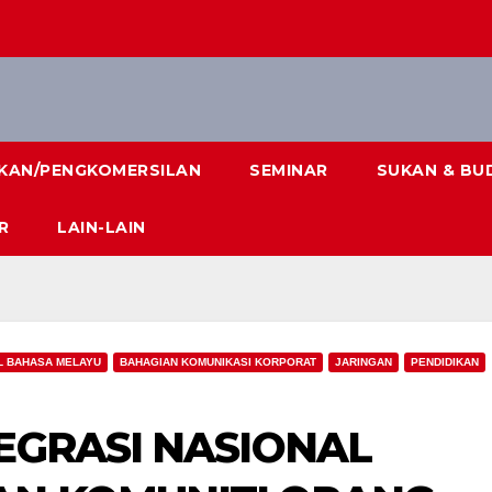
IKAN/PENGKOMERSILAN
SEMINAR
SUKAN & BU
R
LAIN-LAIN
L BAHASA MELAYU
BAHAGIAN KOMUNIKASI KORPORAT
JARINGAN
PENDIDIKAN
EGRASI NASIONAL