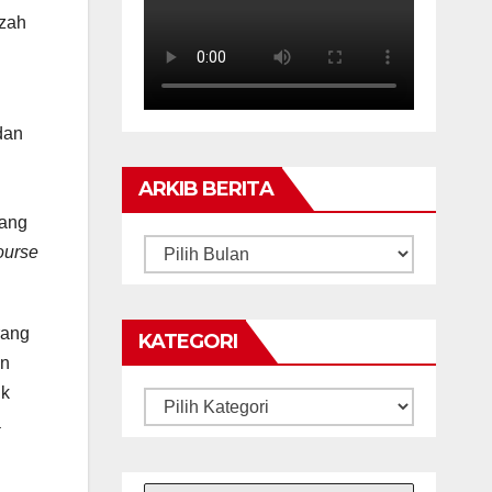
azah
dan
ARKIB BERITA
yang
ARKIB
urse
BERITA
rang
KATEGORI
an
uk
Kategori
a