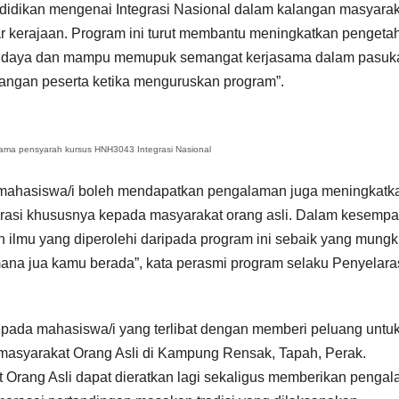
didikan mengenai Integrasi Nasional dalam kalangan masyarak
r kerajaan. Program ini turut membantu meningkatkan pengeta
 budaya dan mampu memupuk semangat kerjasama dalam pasuk
angan peserta ketika menguruskan program”.
ama pensyarah kursus HNH3043 Integrasi Nasional
na mahasiswa/i boleh mendapatkan pengalaman juga meningkatk
grasi khususnya kepada masyarakat orang asli. Dalam kesempa
 ilmu yang diperolehi daripada program ini sebaik yang mungk
ana jua kamu berada”, kata perasmi program selaku Penyelara
ada mahasiswa/i yang terlibat dengan memberi peluang untu
masyarakat Orang Asli di Kampung Rensak, Tapah, Perak.
Orang Asli dapat dieratkan lagi sekaligus memberikan penga