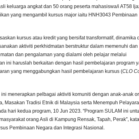
asli keluarga angkat dan 50 orang peserta mahasiswa/i AT58 Ij
ikan yang mengambil kursus major iaitu HNH3043 Pembinaan
skan kursus atau kredit yang bersifat transformatif, dinamika 
anakan aktiviti perkhidmatan berstruktur dalam memenuhi dan
idmatan dan pengalaman yang dialami oleh pelajar melalui
n ini haruslah berkaitan dengan hasil pembelajaran program 
aran yang menggabungkan hasil pembelajaran kursus (
CLO Co
ini menerapkan pelbagai aktiviti komuniti dengan anak-anak o
a, Masakan Tradisi Etnik di Malaysia serta Menempuh Pelayar
da hari kedua program, 10 Jun 2023. “Program SULAM ini unt
syarakat orang Asli di Kampung Rensak, Tapah, Perak”, kat
ursus Pembinaan Negara dan Integrasi Nasional.