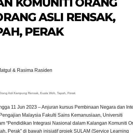
N KOMUNITI ORANG
ORANG ASLI RENSAK,
PAH, PERAK
Matgul & Rasima Rasiden
rang Asli Kampung Rensak, Kuala Woh, Tapah, Perak
ngga 11 Jun 2023 – Anjuran kursus Pembinaan Negara dan Inte
engajian Malaysia Fakulti Sains Kemanusiaan, Universiti
ram “Pendidikan Integrasi Nasional dalam Kalangan Komuniti O
h, Perak” di bawah inisiatif projek SULAM (Service Learning