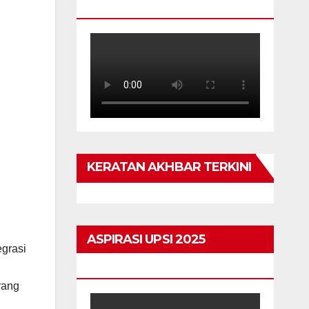
TAHUN
KERATAN AKHBAR TERKINI
ASPIRASI UPSI 2025
grasi
HIGHLIGHTS
rang