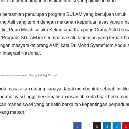
merasai pertandingan masakan tradisi yang dilaksanakan.
is perasmian penutupan program SULAM yang bertujuan untuk
 Asli yang terdiri dengan makanan keperluan asas yang diha
Batin, Puan Misah selaku Setiausaha Kampung Orang Asli Rens
l. “Program SULAM ini seumpama satu landasan yang terbaik ba
gan masyarakat orang Asli“, kata Dr. Mohd Syariefudin Abdull
Integrasi Nasional.
gambar bersama anak Orang Asli Kg Rensak
pada masa akan datang supaya dapat membentuk sebuah institu
bermotivasi tinggi, berkemahiran insaniah serta bijak berkomuni
n mahasiswa/i yang prihatin berkaitan kepentingan perpadua
 yang mapan.