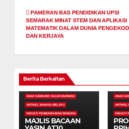
Navigasi
PAMERAN BAS PENDIDIKAN UPSI
SEMARAK MINAT STEM DAN APLIKASI
kiriman
MATEMATIK DALAM DUNIA PENGEKO
DAN KERJAYA
Berita Berkaitan
100 TAHUN UPSI
100 TAHU
ANAK KANDUNG SULUH BUDIMAN
ANAK KA
ARTIKEL BAHASA MELAYU
ARTIKEL
FAKULTI PEMBANGUNAN MANUSIA
FAKULTI
MAJLIS BACAAN
PRO
YASIN AT10
PRI